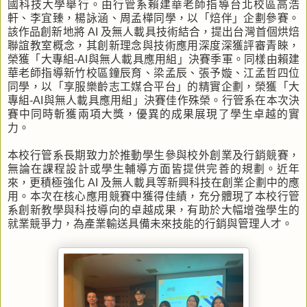
國科技大學舉行。由行管系賴建華老師指導台北校區高浩
軒、李宜臻，楊詠涵、周孟樺同學，以「焙伴」企劃參賽。
該作品創新地將 AI 及無人載具技術結合，提出台灣首個烘焙
聯誼教室概念，其創新理念與技術應用深度深獲評審青睞，
榮獲「大專組-AI與無人載具應用組」決賽季軍。同樣由賴建
華老師指導新竹校區鐘辰育、梁孟辰、張予嫙、江孟哲四位
同學，以「享服樂齡志工媒合平台」的精實企劃，榮獲「大
專組-AI與無人載具應用組」決賽佳作殊榮。行管系在本次決
賽中同時斬獲兩項大獎，優異的成果展現了學生卓越的實
力。
本校行管系長期致力於推動學生參與校外創業及行銷競賽，
無論在課程設計或學生輔導方面皆提供完善的規劃。近年
來，更積極強化 AI 及無人載具等新興科技在創業企劃中的應
用。本次在核心應用競賽中獲得佳績，充分體現了本校行管
系創新教學與科技導向的卓越成果，有助於大幅增強學生的
就業競爭力，為產業輸送具備未來技能的行銷與管理人才。