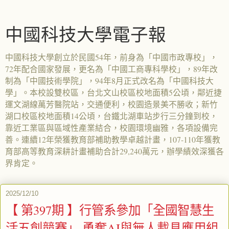
中國科技大學電子報
中國科技大學創立於民國54年，前身為「中國市政專校」，
72年配合國家發展，更名為「中國工商專科學校」，89年改
制為「中國技術學院」，94年8月正式改名為「中國科技大
學」。本校設雙校區，台北文山校區校地面積5公頃，鄰近捷
運文湖線萬芳醫院站，交通便利，校園造景美不勝收；新竹
湖口校區校地面積14公頃，台鐵北湖車站步行三分鐘到校，
靠近工業區與區域性產業結合，校園環境幽雅，各項設備完
善。連續12年榮獲教育部補助教學卓越計畫，107-110年獲教
育部高等教育深耕計畫補助合計29,240萬元，辦學績效深獲各
界肯定。
2025/12/10
【 第397期 】行管系參加「全國智慧生
活五創競賽」 勇奪AI與無人載具應用組