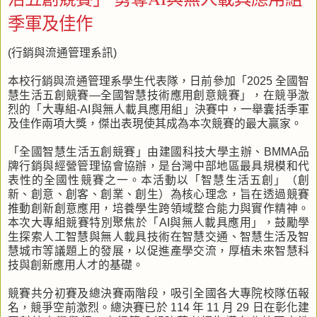
季軍及佳作
(行銷與流通管理系訊)
本校行銷與流通管理系學生代表隊，日前參加「2025 全國智
慧生活五創競賽—全國智慧技術應用創意競賽」，在競爭激
烈的「大專組-AI與無人載具應用組」決賽中，一舉囊括季軍
及佳作兩項大獎，傑出表現使其成為本次競賽的最大贏家。
「全國智慧生活五創競賽」由建國科技大學主辦、BMMA品
牌行銷與經營管理協會協辦，是台灣中部地區最具規模和代
表性的全國性競賽之一。本活動以「智慧生活五創」（創
新、創意、創客、創業、創生）為核心理念，旨在透過競賽
推動創新創意應用，培養學生跨領域整合能力與實作精神。
本次大專組競賽特別聚焦於「AI與無人載具應用」，鼓勵學
生探索人工智慧與無人載具技術在智慧交通、智慧生活及智
慧城市等議題上的發展，以促進產學交流，厚植未來智慧科
技與創新應用人才的基礎。
競賽共分初賽及總決賽兩階段，吸引全國各大專院校隊伍報
名，競爭空前激烈。總決賽已於 114 年 11 月 29 日在彰化建