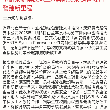
營建新里程
(土木與防災系訊)
為深化產學合作，並推動綠色營建人才培育，漢源實業股份
有限公司2025年11月3日由董事長林裕滄率隊向中國科技大
學土木與防災系捐贈一套其核心產品「易安特系統模板」
(EANTE System Formwork)，作為師生教學與專業訓練之
用。這項捐贈不僅豐富了學校的實務教學資源，也使學生能
直接接觸到業界最前瞻的低碳工法。
捐贈儀式隆重舉行，漢源實業林裕滄董事長、林彥均經理親
自出席，展現對人才培育的重視。土木與防災系鄭吟梅主任
代表全系師生接受這份厚禮。系上教學經驗豐富的彭獻生老
師與吳育偉老師也共同出席，凸顯系上對此次產學交流的高
度重視。漢源實業董事長林裕滄在致詞時表示：「推廣易安
特系統模板十年來，我們深知解決營建業缺工與碳排問題的
重要性。此次捐贈的模板，具備安全、環保、省工等多重優
勢，能大幅提升施工效率並減少環境負擔。我們希望透過與
中科大土木系的合作，讓學生在校園內就熟悉最新的綠色工
法，從教育端為建築產業的永續發展紮下堅實基礎。」漢源