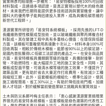
實業林彥均經理進一步補充：「易安特模板採用100%可回收
材料製成，且通過多項認證，是真正實現以塑代木的綠色建
材。未來我們也期待能提供更多技術諮詢與實習機會，讓中
國科大的優秀學子能夠迅速投入業界，成為具備低碳思維的
新世代工程師。」
漢源實業所研發的「易安特系統模板」，採用先進的LFT-D
長纖維熱塑性模壓成型技術，並以玻璃纖維與聚丙烯複合材
料製成。其在營建工程中具有多重核心價值：在環保與低碳
方面，該模板可重複使用高達數十次以上，材料本身100%可
回收再製，相較於傳統木模板，能節省90%以上的碳足跡，
是國內首批獲得LC低碳工法認證的產品之一。在安全與品質
方面，易安特模板具備類鋼等級的強度，具備耐撞擊、耐折
彎、不助燃特性，能大幅提升工地的施工安全性。同時，其
模板成型面平整，可達清水模等級的施工效果，不僅提升了
建築品質，更有助於省去大量泥作打底費用，有效減少工種
與縮短工期。此外，這套模板的模組化、標準化設計，使其
施工過程簡易、省工30%以上，有助於降低技術門檻，加速
新人才培訓，對於緩解當前營造業缺工挑戰具有實質效益。
土木與防災系鄭吟梅主任表示：「衷心感謝漢源實業捐贈業
界領先的易安特系統模板。這套模板是綠色建築的代表性工
法，學生們將不再只是紙上談兵，而是能透過實際的配模、