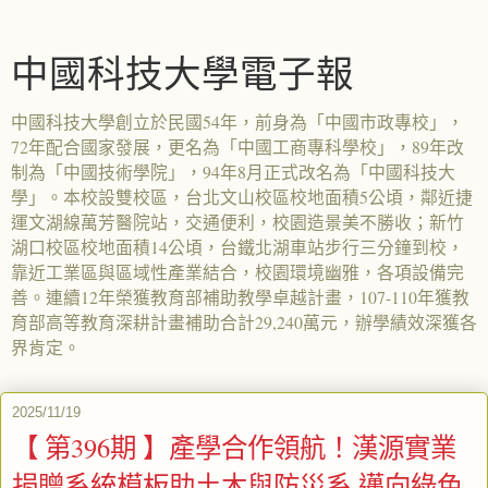
中國科技大學電子報
中國科技大學創立於民國54年，前身為「中國市政專校」，
72年配合國家發展，更名為「中國工商專科學校」，89年改
制為「中國技術學院」，94年8月正式改名為「中國科技大
學」。本校設雙校區，台北文山校區校地面積5公頃，鄰近捷
運文湖線萬芳醫院站，交通便利，校園造景美不勝收；新竹
湖口校區校地面積14公頃，台鐵北湖車站步行三分鐘到校，
靠近工業區與區域性產業結合，校園環境幽雅，各項設備完
善。連續12年榮獲教育部補助教學卓越計畫，107-110年獲教
育部高等教育深耕計畫補助合計29,240萬元，辦學績效深獲各
界肯定。
2025/11/19
【 第396期 】產學合作領航！漢源實業
捐贈系統模板助土木與防災系 邁向綠色