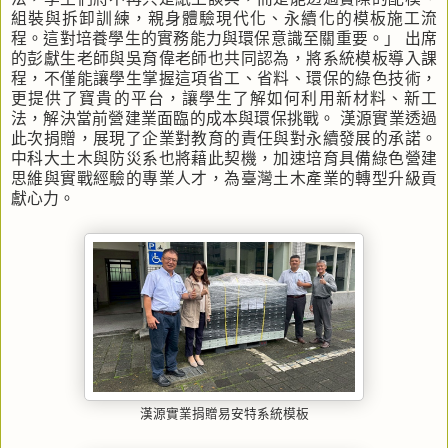
組裝與拆卸訓練，親身體驗現代化、永續化的模板施工流
程。這對培養學生的實務能力與環保意識至關重要。」 出席
的彭獻生老師與吳育偉老師也共同認為，將系統模板導入課
程，不僅能讓學生掌握這項省工、省料、環保的綠色技術，
更提供了寶貴的平台，讓學生了解如何利用新材料、新工
法，解決當前營建業面臨的成本與環保挑戰。 漢源實業透過
此次捐贈，展現了企業對教育的責任與對永續發展的承諾。
中科大土木與防災系也將藉此契機，加速培育具備綠色營建
思維與實戰經驗的專業人才，為臺灣土木產業的轉型升級貢
獻心力。
漢源實業捐贈易安特系統模板