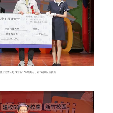
贈上官業佑恩澤基金100萬美元，右2為陳振遠校長