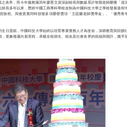
員之表率，而今年服務滿35年廖憲文資深副校長與數媒系許智期老師榮獲「資
位師長多年以來，歷經中國工商專科學校改制為中國科技大學之學校發展過程
習旅程。與會貴賓同時頒發多項榮譽獎項「王廷蘭老師獎學金」、「優秀青
的生日蛋糕，中國科技大學始終以培育專業實務人才為使命，深耕教育與回饋
成就，更象徵邁向新里程，承載全校師生、校友及社會各界的祝福與期許，攜手