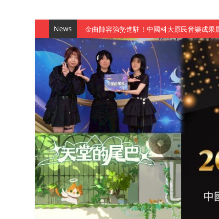
News
金曲陣容強勢進駐！中國科大原民音樂成果展
數媒系《天堂的尾巴》、《礦影》勇奪台灣
師生攜手磨練一個月！觀管系榮獲天籟盃全
一銀彭仁主中國科大開講 解密AI時代的金
通識教育中心主辦「114學年度AI英文自我
數據後的溫度：財金系傑出校友共議「人文
森城建設股份有限公司捐贈 嘉惠行管系莘莘
產學合作新里程！財金系師生參訪中租控股 
英文公園 315期
【 第404期 】影視系榮獲59屆美國休士
【 第404期 】你抓得到我嗎？數媒系VR
【 第404期 】數媒系《光影潛歷史》榮獲