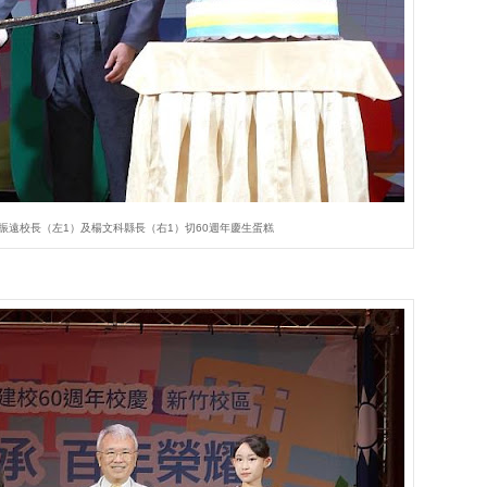
振遠校長（左1）及楊文科縣長（右1）切60週年慶生蛋糕