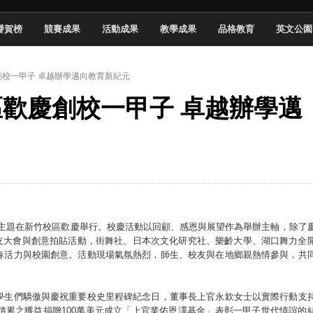
 2026 TSID 提出具體舊建築再利用提案
譽賀榜
競賽成果
活動成果
教學成果
品格教育
英文公園
於技專校院電腦動畫競賽嶄露頭角
中國科大雙校區學生會全國賽勇奪佳績
慶創校一甲子 卓越辦學邁向教育新紀元
新竹畢典青銀共學、逐夢啟航
校區歡慶創校一甲子 卓越辦學邁
聲」與「Wwise」雙認證
慧餐飲管家獲全國第二名
長與青年學子溫馨對談 傳遞品格與智慧力量
學生蛻變成金融新星
慶主題在新竹校區歡慶舉行。校慶活動以回顧、感恩與展望作為舉辦主軸，除了
校友大會與創意拍貼活動，街舞社、日本次文化研究社、樂齡大學、湖口舞力全
春活力與校園創意。活動現場氣氛熱烈，師生、校友與在地鄉親熱情參與，共
學生們驕傲與慶祝重要校史里程碑紀念日，董事長上官永欽女士以實際行動支
積累之獲益捐贈100萬美元成立「上官業佑恩澤基金」表彰一甲子世代情誼的