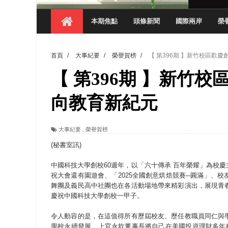
【 第404期 】探索空間設計解方 室設系學子於
本期焦點
頭條新聞
國際兩岸
榮
【 第404期 】從創意到實踐 數媒系學生
【 第404期 】以品格奠基、用領導領航：
首頁
/
大事紀要
/
榮譽賀榜
/
【 第396期 】新竹校區歡
【 第404期 】此夏，向未來！ 中國科大
【 第396期 】新竹
領航AI創先例！ 數媒系錄音室獲「杜比全景
觀管系展現跨域創新與實作育人成效 AI智
向教育新紀元
學務處舉辦「董事長『聊』心室」 上官董事
大事紀要
,
榮譽賀榜
成人之美成就學生夢想 菁英學程陪伴財金系
(秘書室訊)
中國科技大學創校60週年，以「六十傳承 百年榮耀」為校
祝大會還有園遊會、「2025全國創意烘焙競賽─圓滿」、
舞團及義民高中社團也在各活動場地帶來精彩演出，展現青
慶祝中國科技大學創校一甲子。
令人動容的是，在這值得所有歷屆校友、歷任教職員同仁與
學校永續發展。上官永欽董事長將自己在美國投資理財多年