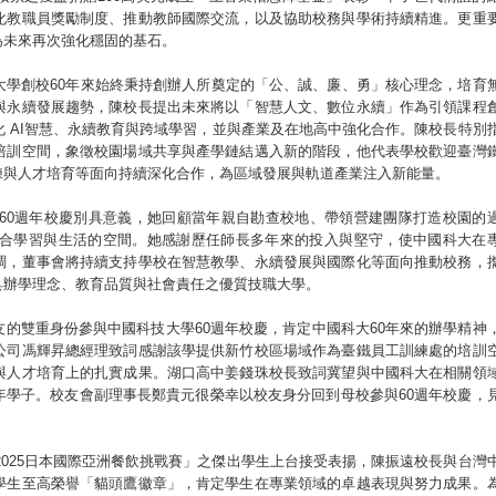
化教職員獎勵制度、推動教師國際交流，以及協助校務與學術持續精進。更重
為未來再次強化穩固的基石。
大學創校60年來始終秉持創辦人所奠定的「公、誠、廉、勇」核心理念，培育
I與永續發展趨勢，陳校長提出未來將以「智慧人文、數位永續」作為引領課程
 AI智慧、永續教育與跨域學習，並與產業及在地高中強化合作。陳校長特別
培訓空間，象徵校園場域共享與產學鏈結邁入新的階段，他代表學校歡迎臺灣
練與人才培育等面向持續深化合作，為區域發展與軌道產業注入新能量。
60週年校慶別具意義，她回顧當年親自勘查校地、帶領營建團隊打造校園的
合學習與生活的空間。她感謝歷任師長多年來的投入與堅守，使中國科大在
調，董事會將持續支持學校在智慧教學、永續發展與國際化等面向推動校務，
具辦學理念、教育品質與社會責任之優質技職大學。
的雙重身份參與中國科技大學60週年校慶，肯定中國科大60年來的辦學精神
公司馮輝昇總經理致詞感謝該學提供新竹校區場域作為臺鐵員工訓練處的培訓
與人才培育上的扎實成果。湖口高中姜錢珠校長致詞冀望與中國科大在相關領
年學子。校友會副理事長鄭貴元很榮幸以校友身分回到母校參與60週年校慶，
2025日本國際亞洲餐飲挑戰賽」之傑出學生上台接受表揚，陳振遠校長與台灣
學生至高榮譽「貓頭鷹徽章」，肯定學生在專業領域的卓越表現與努力成果。