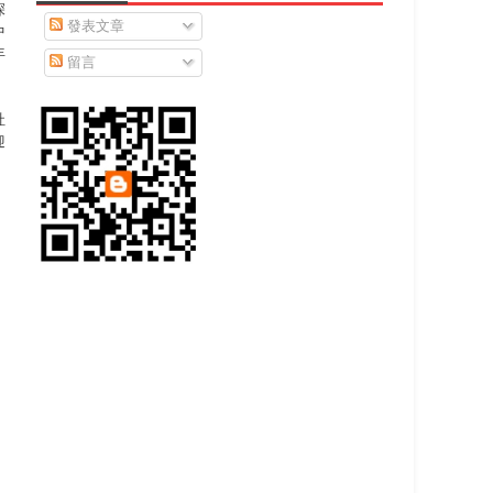
深
發表文章
中
年
留言
社
迎