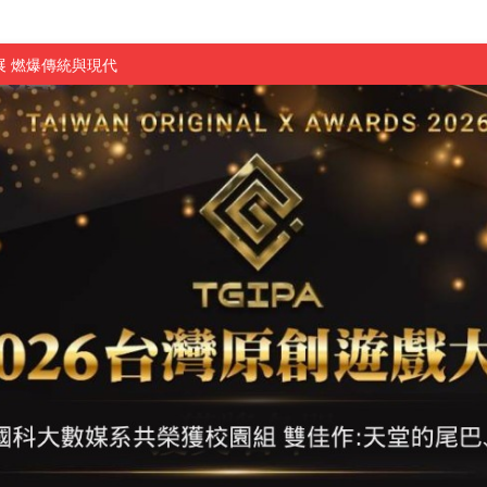
 燃爆傳統與現代
原創遊戲大賞雙佳作
國大專廣播詞競賽英文組佳作
融轉型與數位正義
介紹比賽」成績出爐
素養」 點亮智慧金融時代的跨域新局
學子
探索金融實習優勢
頓國際影展最高榮譽白金獎
新創遊戲抱回金點新秀獎
全國實務專題競賽第一名