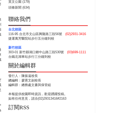
英文公園
(179)
要
頭條新聞
(634)
聯絡我們
無
創
指
台北校區
116-95 台北市文山區興隆路三段56號
(02)2931-3416
鐵
捷運萬芳醫院站步行五分鐘到校
新竹校區
過
303-01 新竹縣湖口鄉中山路三段530號
(03)699-1111
專
台鐵北湖車站步行三分鐘到校
攜
關於編輯群
，
發行人：陳振遠校長
空
總編輯：廖憲文副校長
域
編輯群：總務處文書與保管組
見
本報提供校園即時資訊，歡迎踴躍投稿。
如有任何意見，請洽(02)29313416#2163
中
訂閱RSS
為