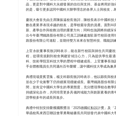
晶，更是對中國科大永續發展的信任與支持。基金將用於強
的是，吸引更多認同中國科大辦學理念的各界人士與校友，
慶祝大會首先由主席陳振遠校長致詞，陳校長表示中國科技
數在產業界表現卓越的校友，是學校最珍貴的資產。面對A
新、產學合作與校務治理的重要方向；同時也強調將持續深化
出今年臺灣鐵路股份有限公司員工訓練處進駐新竹校區使用
路股份有限公司進駐，並期待雙方未來在智慧科技、職能訓
上官永欽董事長致詞時表示，能在新竹校區與師生共同慶祝
程，從環境規劃到校舍興建皆傾注心力，只為提供學生最適
科、技術學院至科技大學的歷程中穩健成長。上官董事長強
手全體教職員生共同邁向百年榮耀，讓中國科技大學成為兼
典禮現場貴賓雲集，楊文科縣長致詞時表示，他以縣長與校友
並在少子化衝擊下仍持續展現穩健成長。臺灣鐵路股份有限
間，並肯定中國科大學生的專業態度，充分體現學校在教學
持續深化合作，共同培育更多具備跨域能力與創新素養的青
證學校多年的成長與進步。
典禮中特別安排榮獲國際獎項「2025德國紅點設計獎」及「
華函校馬來西亞聯誼會覃勇剛秘書長共同頒發代表中國科大