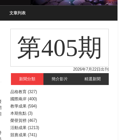
文章列表
第405期
2026年7月22日出刊
新聞分類
簡介影片
精選新聞
品格教育
(327)
國際兩岸
(400)
慶
教學成果
(594)
開
本期焦點
(3)
同
榮譽賀榜
(467)
活動成果
(1213)
持
競賽成果
(741)
結