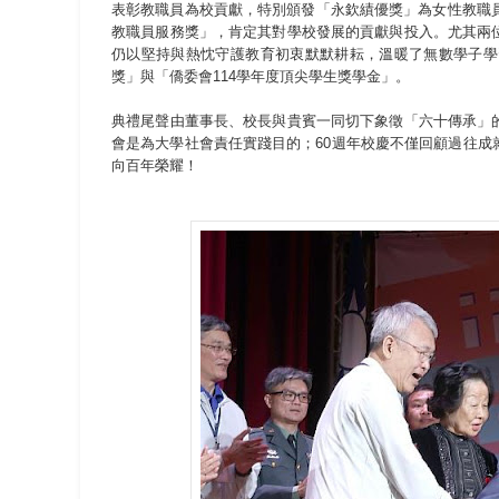
表彰教職員為校貢獻，特別頒發「永欽績優獎」為女性教職
教職員服務獎」，肯定其對學校發展的貢獻與投入。尤其兩
仍以堅持與熱忱守護教育初衷默默耕耘，溫暖了無數學子學
獎」與「僑委會114學年度頂尖學生獎學金」。
典禮尾聲由董事長、校長與貴賓一同切下象徵「六十傳承」
會是為大學社會責任實踐目的；60週年校慶不僅回顧過往
向百年榮耀！