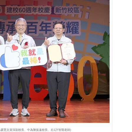
為廖憲文資深副校長、中為陳振遠校長、右1許智期老師)