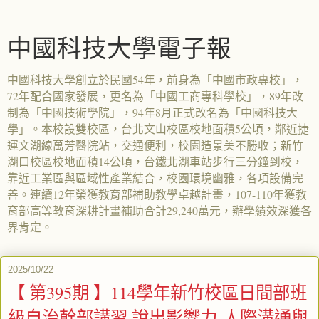
中國科技大學電子報
中國科技大學創立於民國54年，前身為「中國市政專校」，
72年配合國家發展，更名為「中國工商專科學校」，89年改
制為「中國技術學院」，94年8月正式改名為「中國科技大
學」。本校設雙校區，台北文山校區校地面積5公頃，鄰近捷
運文湖線萬芳醫院站，交通便利，校園造景美不勝收；新竹
湖口校區校地面積14公頃，台鐵北湖車站步行三分鐘到校，
靠近工業區與區域性產業結合，校園環境幽雅，各項設備完
善。連續12年榮獲教育部補助教學卓越計畫，107-110年獲教
育部高等教育深耕計畫補助合計29,240萬元，辦學績效深獲各
界肯定。
2025/10/22
【 第395期 】114學年新竹校區日間部班
級自治幹部講習 說出影響力-人際溝通與