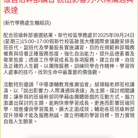
表達
(新竹學務處生輔組訊)
配合班級幹部遴選結果，新竹校區學務處於2025年09月24日
(星期三)15:00~17:00假新竹校區啟我大樓國際會議廳安排各
班班代、副班代及學藝股長實施講習，目的在規範幹部職務
權責與培養正確服務態度，強化自治能力，提升品德素養及
敬業態度；透過工作學習成長及各項服務，建立自律、自信
及正確的人生觀，以團隊服務，訓練同學合作精神，學習待
人處事的技巧，找到生命中最重要的價值觀。
活動特別邀請「中華康輔教育推廣協會」胡瑋翰老師蒞校講
演，以「說出影響力-人際溝通與表達」為主題，探討相關課
題；讓參與的班級幹部同學藉由團體遊戲的互動方式，腦力
激盪出探討的主題，能夠快樂學習成長，更進而影響班級同
學，增進優良學習風氣，擴大正面成效；輔助各班班級幹部
提升領導才能及服務熱誠，建立明確的學習目標，努力實現
自我人生願景。