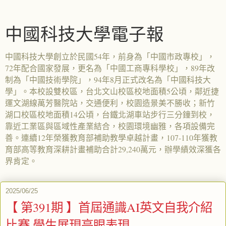
中國科技大學電子報
中國科技大學創立於民國54年，前身為「中國市政專校」，
72年配合國家發展，更名為「中國工商專科學校」，89年改
制為「中國技術學院」，94年8月正式改名為「中國科技大
學」。本校設雙校區，台北文山校區校地面積5公頃，鄰近捷
運文湖線萬芳醫院站，交通便利，校園造景美不勝收；新竹
湖口校區校地面積14公頃，台鐵北湖車站步行三分鐘到校，
靠近工業區與區域性產業結合，校園環境幽雅，各項設備完
善。連續12年榮獲教育部補助教學卓越計畫，107-110年獲教
育部高等教育深耕計畫補助合計29,240萬元，辦學績效深獲各
界肯定。
2025/06/25
【 第391期 】首屆通識AI英文自我介紹
比賽 學生展現亮眼表現