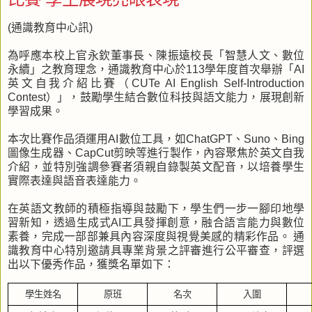
(通識教育中心訊)
為呼應本校上官永欽董事長、陳振遠校長「智慧人文、數位
永續」之教育理念，通識教育中心於113學年度首次舉辦「AI
英文自我介紹比賽（CUTe AI English Self-Introduction
Contest）」，鼓勵學生結合數位科技與語文能力，展現創新
學習成果。
本次比賽作品須運用AI數位工具，如ChatGPT、Suno、Bing
圖像生成器、CapCut剪映等進行製作，內容聚焦於英文自我
介紹，並特別強調參賽者須親自錄製英文配音，以培養學生
實際表達與語音表達能力。
在英語文教師的積極指導與鼓勵下，學生們一步一腳印地學
習新知，透過生成式AI工具發揮創意，融合語言能力與數位
素養，完成一部部兼具內容深度與視覺美感的精彩作品。 通
識教育中心特別邀請具專業背景之評審進行公平審查，評選
出以下優秀作品，獲獎名單如下：
學生姓名
原班
名次
入圍