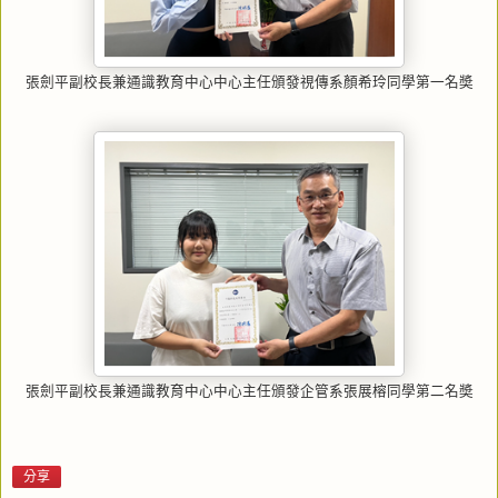
張劍平副校長兼通識教育中心中心主任頒發視傳系顏希玲同學第一名奬
張劍平副校長兼通識教育中心中心主任頒發企管系張展榕同學第二名奬
分享