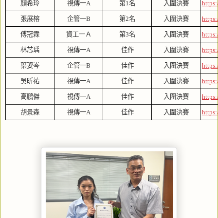
顏希玲
視傳一A
第1名
入圍決賽
https
張展榕
企管一B
第2名
入圍決賽
https
傅冠霖
資工一Ａ
第3名
入圍決賽
https
林芯瑀
視傳一A
佳作
入圍決賽
https
葉姿岑
企管一B
佳作
入圍決賽
https
吳昕祐
視傳一A
佳作
入圍決賽
https
高鵬傑
視傳一A
佳作
入圍決賽
https
胡景森
視傳一A
佳作
入圍決賽
https