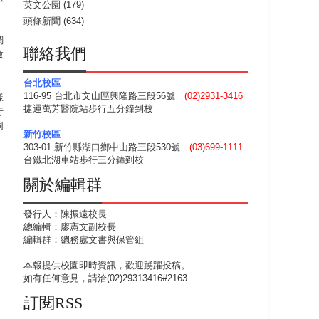
英文公園
(179)
頭條新聞
(634)
調
聯絡我們
敢
台北校區
116-95 台北市文山區興隆路三段56號
(02)2931-3416
樣
捷運萬芳醫院站步行五分鐘到校
行
同
新竹校區
303-01 新竹縣湖口鄉中山路三段530號
(03)699-1111
台鐵北湖車站步行三分鐘到校
關於編輯群
發行人：陳振遠校長
總編輯：廖憲文副校長
編輯群：總務處文書與保管組
本報提供校園即時資訊，歡迎踴躍投稿。
如有任何意見，請洽(02)29313416#2163
訂閱RSS