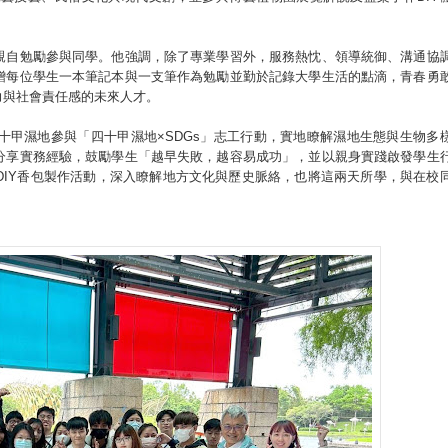
親自勉勵參與同學。他強調，除了專業學習外，服務熱忱、領導統御、溝通協
贈每位學生一本筆記本與一支筆作為勉勵並勤於記錄大學生活的點滴，青春勇
力與社會責任感的未來人才。
十甲濕地參與「四十甲濕地×SDGs」志工行動，實地瞭解濕地生態與生物多
分享實務經驗，鼓勵學生「越早失敗，越容易成功」，並以親身實踐啟發學生
DIY香包製作活動，深入瞭解地方文化與歷史脈絡，也將這兩天所學，與在校