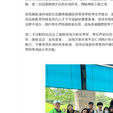
驗，進一步認識植物文化與在地民俗，體驗傳統工藝之美。
校長陳振遠特地前往宜蘭傳藝園區與菁英學程學生們會合，
與品格教育同樣是現代人才不可或缺的重要素養。校長亦致
追夢不留白，期許學生們持續精進自我，成為具備國際競爭
第二天活動則結合志工服務與地方創生學習，學生們前往四
性；隨後走訪「金魚厝邊」，由地方創生推手彭仁鴻執行長
動力。午餐享用在地特色美食後，安排頭城老街導覽與中藥
學與學弟妹分享共勉。