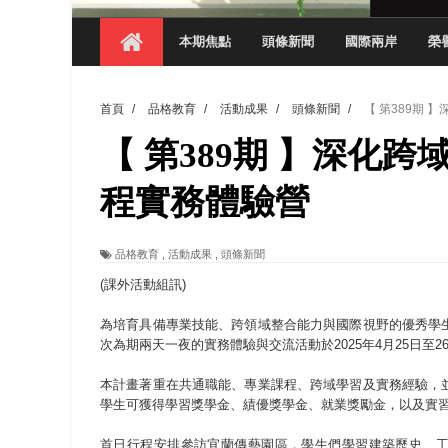
觀管系展現跨域創新與實作育人成效 AI智
本期焦點
頭條新聞
國際兩岸
榮
學務處舉辦「董事長『聊』心室」 上官董事
成人之美成就學生夢想 菁英學程陪伴財金系
首頁
/
品格教育
/
活動成果
/
頭條新聞
/
【 第389期
金曲陣容強勢進駐！中國科大原民音樂成果展
【 第389期 】深化
數媒系《天堂的尾巴》、《礦影》勇奪台灣
師生攜手磨練一個月！觀管系榮獲天籟盃全
程實務體驗營
一銀彭仁主中國科大開講 解密AI時代的金
品格教育
,
活動成果
,
頭條新聞
通識教育中心主辦「114學年度AI英文自我
(課外活動組訊)
為培育具備專業技能、跨領域整合能力與國際視野的優秀學
次為期兩天一夜的實務體驗與交流活動於2025年4月25日至
本計畫著重在共通職能、專業課程、跨域學習及實務經驗，
學生可獲得學習獎學金、績優獎學金、就業獎勵金，以及實
首日行程安排參訪宜蘭傳藝園區，學生們學習建築歷史、工