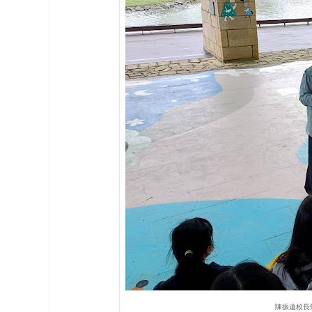
陳振遠校長