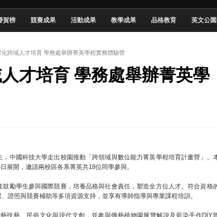
慧餐飲管家獲全國第二名
譽賀榜
競賽成果
活動成果
教學成果
品格教育
英文公園
長與青年學子溫馨對談 傳遞品格與智慧力量
學生蛻變成金融新星
 】深化跨域人才培育 學務處舉辦菁英學程實務體驗營
 燃爆傳統與現代
跨域人才培育 學務處舉辦菁英學
原創遊戲大賞雙佳作
國大專廣播詞競賽英文組佳作
融轉型與數位正義
介紹比賽」成績出爐
生，中國科技大學走出校園推動「跨領域與數位能力菁英學程培育計畫營」。
26日展開，邀請兩校區各系菁英共18位同學參與。
並鼓勵學生參與國際競賽，培養品格與社會責任，塑造全方位人才。符合資格
習、證照與競賽補助等多項資源支持，並享有導師指導與專業課程培訓。
藝技藝、民俗文化與現代文創，並參與傳藝植物園展覽解說及藍染手作DIY