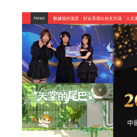
News
數據後的溫度：財金系傑出校友共議「人文
森城建設股份有限公司捐贈 嘉惠行管系莘莘
產學合作新里程！財金系師生參訪中租控股 
英文公園 315期
【 第404期 】影視系榮獲59屆美國休士
【 第404期 】你抓得到我嗎？數媒系VR
【 第404期 】數媒系《光影潛歷史》榮獲
【 第404期 】探索空間設計解方 室設系學子於
【 第404期 】從創意到實踐 數媒系學生
【 第404期 】以品格奠基、用領導領航：
【 第404期 】此夏，向未來！ 中國科大
領航AI創先例！ 數媒系錄音室獲「杜比全景