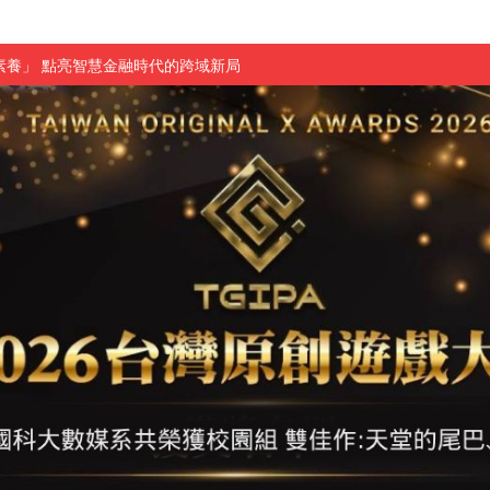
素養」 點亮智慧金融時代的跨域新局
學子
探索金融實習優勢
頓國際影展最高榮譽白金獎
新創遊戲抱回金點新秀獎
全國實務專題競賽第一名
 2026 TSID 提出具體舊建築再利用提案
於技專校院電腦動畫競賽嶄露頭角
中國科大雙校區學生會全國賽勇奪佳績
新竹畢典青銀共學、逐夢啟航
聲」與「Wwise」雙認證