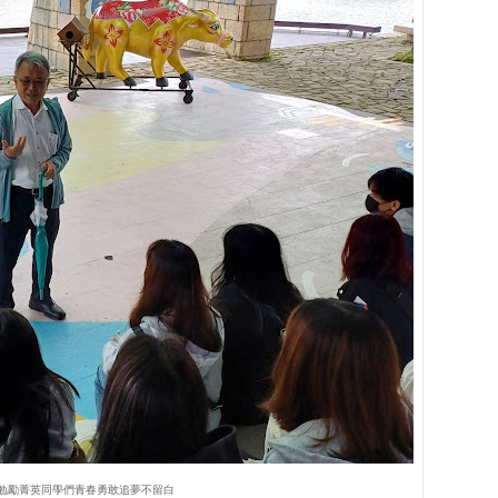
勉勵菁英同學們青春勇敢追夢不留白