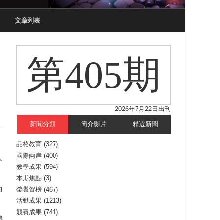
文章列表
第405期
2026年7月22日出刊
新聞分類
簡介影片
精選新聞
品格教育
(327)
國際兩岸
(400)
本
教學成果
(594)
本期焦點
(3)
的
榮譽賀榜
(467)
活動成果
(1213)
競賽成果
(741)
體