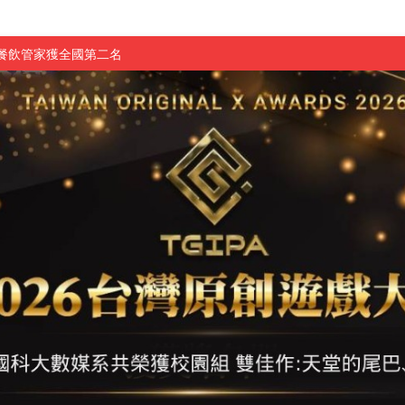
慧餐飲管家獲全國第二名
長與青年學子溫馨對談 傳遞品格與智慧力量
學生蛻變成金融新星
 燃爆傳統與現代
原創遊戲大賞雙佳作
國大專廣播詞競賽英文組佳作
融轉型與數位正義
介紹比賽」成績出爐
素養」 點亮智慧金融時代的跨域新局
學子
探索金融實習優勢