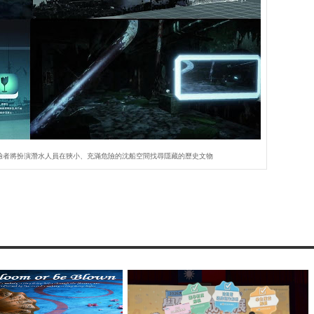
容，體驗者將扮演潛水人員在狹小、充滿危險的沈船空間找尋隱藏的歷史文物