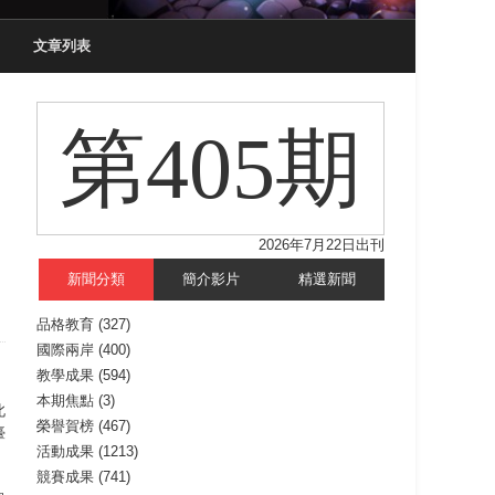
文章列表
第405期
2026年7月22日出刊
新聞分類
簡介影片
精選新聞
品格教育
(327)
國際兩岸
(400)
教學成果
(594)
本期焦點
(3)
北
榮譽賀榜
(467)
臺
活動成果
(1213)
競賽成果
(741)