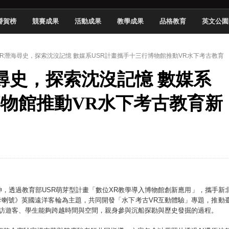
頓國際影展最高榮譽白金獎
譽賀榜
競賽成果
活動成果
教學成果
品格教育
英文公園
新創遊戲抱回金點新秀獎
全國實務專題競賽第一名
 】VR潛海尋史，探索沈沒記憶 數媒系USR計畫攜手十三行博物館推動VR水下考古教育
 2026 TSID 提出具體舊建築再利用提案
潛海尋史，探索沈沒記憶 數媒系
於技專校院電腦動畫競賽嶄露頭角
中國科大雙校區學生會全國賽勇奪佳績
博物館推動VR水下考古教育新
新竹畢典青銀共學、逐夢啟航
聲」與「Wwise」雙認證
，透過教育部USR萌芽型計畫「數位XR教學導入博物館創新應用」，攜手新
ra 博卡喇號》英國遠洋客輪為主題，共同開發「水下考古VR互動體驗」專題，推動
參訪遊客、學生能夠跨越時間與空間，親身參與沉船探勘與歷史發掘的過程。