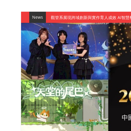
News
觀管系展現跨域創新與實作育人成效 AI智
學務處舉辦「董事長『聊』心室」 上官董事
成人之美成就學生夢想 菁英學程陪伴財金系
金曲陣容強勢進駐！中國科大原民音樂成果展
數媒系《天堂的尾巴》、《礦影》勇奪台灣
師生攜手磨練一個月！觀管系榮獲天籟盃全
一銀彭仁主中國科大開講 解密AI時代的金
通識教育中心主辦「114學年度AI英文自我
數據後的溫度：財金系傑出校友共議「人文
森城建設股份有限公司捐贈 嘉惠行管系莘莘
產學合作新里程！財金系師生參訪中租控股 
英文公園 315期