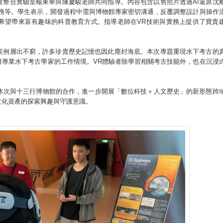
實整合實驗室楊東華與陳慶駿老師共同指導。內容包含以舊照片透過AI還原沈
任務等。學生表示，開發過程中需與博物館專家密切溝通，反覆調整設計與操作
希望帶來富有趣味的科普教育方式。指導老師在VR技術與實務上提供了寶貴
案例層出不窮，許多珍貴歷史記憶也因此塵封海底。本次專題重現水下考古的
擬專業水下考古學家的工作情境。VR體驗者除學習相關考古技能外，也在沉浸
過本次與十三行博物館的合作，進一步開展「數位科技＋人文歷史」的新形態跨
文化資產的探索興趣與守護意識。