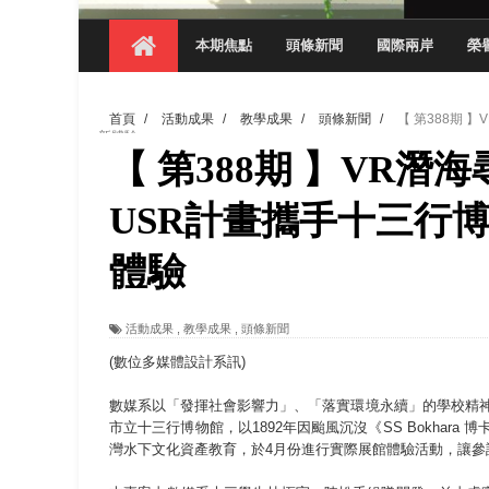
【 第404期 】影視系榮獲59屆美國休士
本期焦點
頭條新聞
國際兩岸
榮
【 第404期 】你抓得到我嗎？數媒系VR
【 第404期 】數媒系《光影潛歷史》榮獲
首頁
/
活動成果
/
教學成果
/
頭條新聞
/
【 第388期
【 第404期 】探索空間設計解方 室設系學子於
新體驗
【 第388期 】VR
【 第404期 】從創意到實踐 數媒系學生
【 第404期 】以品格奠基、用領導領航：
USR計畫攜手十三行
【 第404期 】此夏，向未來！ 中國科大
體驗
領航AI創先例！ 數媒系錄音室獲「杜比全景
活動成果
,
教學成果
,
頭條新聞
(數位多媒體設計系訊)
數媒系以「發揮社會影響力」、「落實環境永續」的學校精神
市立十三行博物館，以1892年因颱風沉沒《SS Bokha
灣水下文化資產教育，於4月份進行實際展館體驗活動，讓