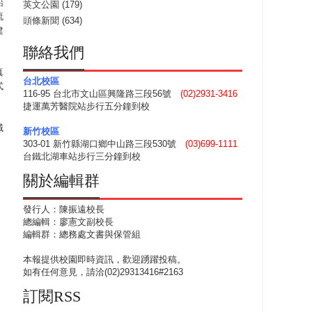
船
英文公園
(179)
流
頭條新聞
(634)
建
聯絡我們
真
台北校區
式
116-95 台北市文山區興隆路三段56號
(02)2931-3416
捷運萬芳醫院站步行五分鐘到校
域
新竹校區
303-01 新竹縣湖口鄉中山路三段530號
(03)699-1111
台鐵北湖車站步行三分鐘到校
關於編輯群
發行人：陳振遠校長
總編輯：廖憲文副校長
編輯群：總務處文書與保管組
本報提供校園即時資訊，歡迎踴躍投稿。
如有任何意見，請洽(02)29313416#2163
訂閱RSS