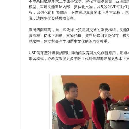
本專案由數媒系大三學生林恆宇、陳松禾組隊開發，並由虛
模型、重建沈船遺址內部、數位化文物，以及設計VR互動
程，以強化使用者體驗，不僅重現真實的水下考古流程，也
議，讓同學開發時獲益良多。
臺灣四面環海，自古即為海上貿易與交通的重要樞紐，沈船
實流程，從水下測繪、文物拍攝、資料紀錄到文物保存，模
體驗中，建立對臺灣早期歷史文化的認同與尊重。
USR萌芽型計畫持續關注博物館教育與文化創新應用，透
學習模式，亦希冀激發更多年輕世代對臺灣海洋歷史與水下