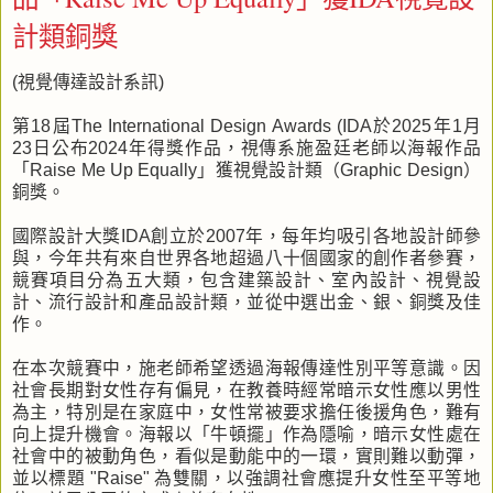
計類銅獎
(視覺傳達設計系訊)
第18屆The International Design Awards (IDA於2025年1月
23日公布2024年得獎作品，視傳系施盈廷老師以海報作品
「Raise Me Up Equally」獲視覺設計類（Graphic Design）
銅獎。
國際設計大獎IDA創立於2007年，每年均吸引各地設計師參
與，今年共有來自世界各地超過八十個國家的創作者參賽，
競賽項目分為五大類，包含建築設計、室內設計、視覺設
計、流行設計和產品設計類，並從中選出金、銀、銅獎及佳
作。
在本次競賽中，施老師希望透過海報傳達性別平等意識。因
社會長期對女性存有偏見，在教養時經常暗示女性應以男性
為主，特別是在家庭中，女性常被要求擔任後援角色，難有
向上提升機會。海報以「牛頓擺」作為隱喻，暗示女性處在
社會中的被動角色，看似是動能中的一環，實則難以動彈，
並以標題 "Raise" 為雙關，以強調社會應提升女性至平等地