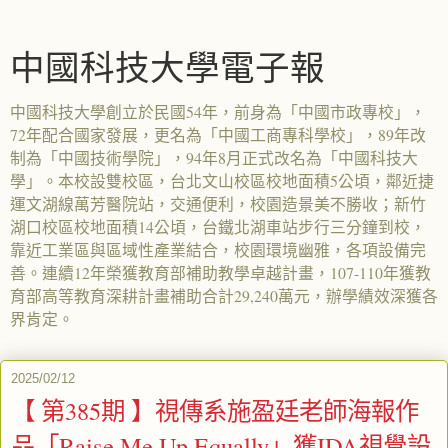
中國科技大學電子報
中國科技大學創立於民國54年，前身為「中國市政專校」，
72年配合國家發展，更名為「中國工商專科學校」，89年改
制為「中國技術學院」，94年8月正式改名為「中國科技大
學」。本校設雙校區，台北文山校區校地面積5公頃，鄰近捷
運文湖線萬芳醫院站，交通便利，校園造景美不勝收；新竹
湖口校區校地面積14公頃，台鐵北湖車站步行三分鐘到校，
靠近工業區與區域性產業結合，校園環境幽雅，各項設備完
善。連續12年榮獲教育部補助教學卓越計畫，107-110年獲教
育部高等教育深耕計畫補助合計29,240萬元，辦學績效深獲各
界肯定。
2025/02/12
【 第385期 】視傳系施盈廷老師海報作
品「Raise Me Up Equally」獲IDA視覺設