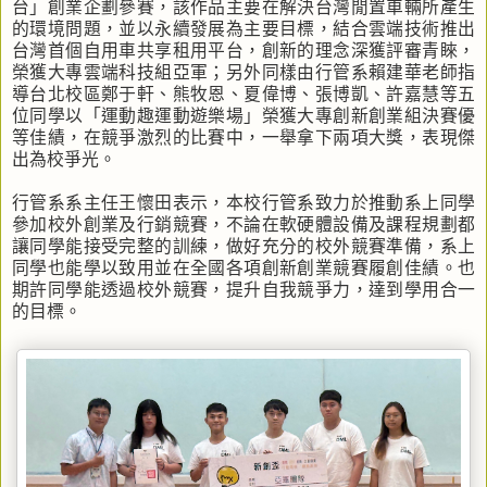
台」創業企劃參賽，該作品主要在解決台灣閒置車輛所產生
的環境問題，並以永續發展為主要目標，結合雲端技術推出
台灣首個自用車共享租用平台，創新的理念深獲評審青睞，
榮獲大專雲端科技組亞軍；另外同樣由行管系賴建華老師指
導台北校區鄭于軒、熊牧恩、夏偉博、張博凱、許嘉慧等五
位同學以「運動趣運動遊樂場」榮獲大專創新創業組決賽優
等佳績，在競爭激烈的比賽中，一舉拿下兩項大獎，表現傑
出為校爭光。
行管系系主任王懷田表示，本校行管系致力於推動系上同學
參加校外創業及行銷競賽，不論在軟硬體設備及課程規劃都
讓同學能接受完整的訓練，做好充分的校外競賽準備，系上
同學也能學以致用並在全國各項創新創業競賽履創佳績。也
期許同學能透過校外競賽，提升自我競爭力，達到學用合一
的目標。