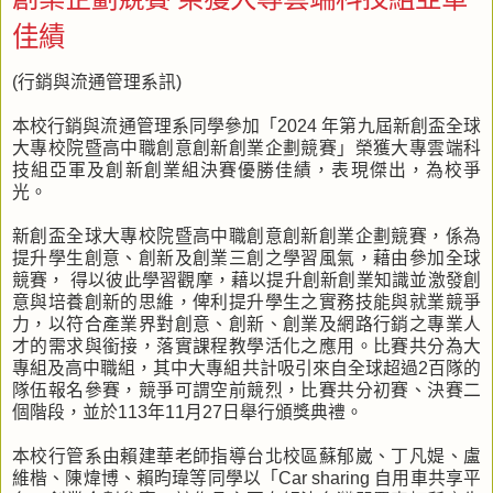
佳績
(行銷與流通管理系訊)
本校行銷與流通管理系同學參加「2024 年第九屆新創盃全球
大專校院暨高中職創意創新創業企劃競賽」榮獲大專雲端科
技組亞軍及創新創業組決賽優勝佳績，表現傑出，為校爭
光。
新創盃全球大專校院暨高中職創意創新創業企劃競賽，係為
提升學生創意、創新及創業三創之學習風氣，藉由參加全球
競賽， 得以彼此學習觀摩，藉以提升創新創業知識並激發創
意與培養創新的思維，俾利提升學生之實務技能與就業競爭
力，以符合產業界對創意、創新、創業及網路行銷之專業人
才的需求與銜接，落實課程教學活化之應用。比賽共分為大
專組及高中職組，其中大專組共計吸引來自全球超過2百隊的
隊伍報名參賽，競爭可謂空前競烈，比賽共分初賽、決賽二
個階段，並於113年11月27日舉行頒獎典禮。
本校行管系由賴建華老師指導台北校區蘇郁崴、丁凡媞、盧
維楷、陳煒博、賴昀瑋等同學以「Car sharing 自用車共享平