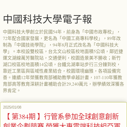
中國科技大學電子報
中國科技大學創立於民國54年，前身為「中國市政專校」，
72年配合國家發展，更名為「中國工商專科學校」，89年改
制為「中國技術學院」，94年8月正式改名為「中國科技大
學」。本校設雙校區，台北文山校區校地面積5公頃，鄰近捷
運文湖線萬芳醫院站，交通便利，校園造景美不勝收；新竹
湖口校區校地面積14公頃，台鐵北湖車站步行三分鐘到校，
靠近工業區與區域性產業結合，校園環境幽雅，各項設備完
善。連續12年榮獲教育部補助教學卓越計畫，107-110年獲教
育部高等教育深耕計畫補助合計29,240萬元，辦學績效深獲各
界肯定。
2025/01/08
【 第384期 】行管系參加全球創意創新
創業企劃競賽 榮獲大專雲端科技組亞軍