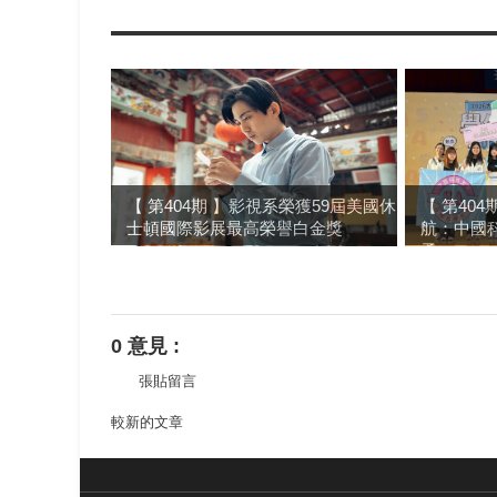
【 第404期 】影視系榮獲59屆美國休
【 第40
士頓國際影展最高榮譽白金獎
航：中國
勇...
0 意見 :
張貼留言
較新的文章