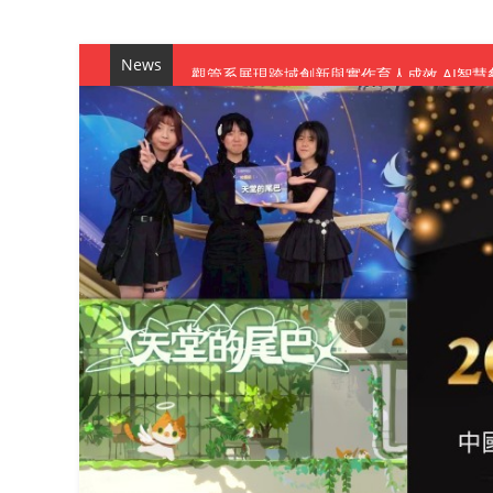
News
觀管系展現跨域創新與實作育人成效 AI智
學務處舉辦「董事長『聊』心室」 上官董事
成人之美成就學生夢想 菁英學程陪伴財金系
金曲陣容強勢進駐！中國科大原民音樂成果展
數媒系《天堂的尾巴》、《礦影》勇奪台灣
師生攜手磨練一個月！觀管系榮獲天籟盃全
一銀彭仁主中國科大開講 解密AI時代的金
通識教育中心主辦「114學年度AI英文自我
數據後的溫度：財金系傑出校友共議「人文
森城建設股份有限公司捐贈 嘉惠行管系莘莘
產學合作新里程！財金系師生參訪中租控股 
英文公園 315期