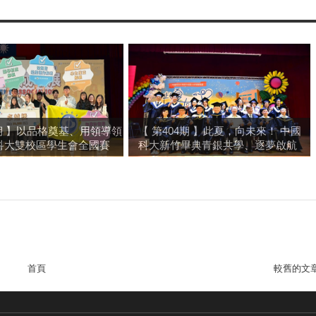
4期 】以品格奠基、用領導領
【 第404期 】此夏，向未來！ 中國
科大雙校區學生會全國賽
科大新竹畢典青銀共學、逐夢啟航
首頁
較舊的文