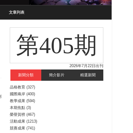
文章列表
第405期
2026年7月22日出刊
新聞分類
簡介影片
精選新聞
品格教育
(327)
國際兩岸
(400)
刊
教學成果
(594)
本期焦點
(3)
榮譽賀榜
(467)
活動成果
(1213)
競賽成果
(741)