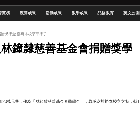
頓國際影展最高榮譽白金獎
譽賀榜
競賽成果
活動成果
教學成果
品格教育
英文公園
新創遊戲抱回金點新秀獎
全國實務專題競賽第一名
捐贈獎學金 嘉惠本校莘莘學子
 2026 TSID 提出具體舊建築再利用提案
法人林鐘隸慈善基金會捐贈獎學
於技專校院電腦動畫競賽嶄露頭角
中國科大雙校區學生會全國賽勇奪佳績
新竹畢典青銀共學、逐夢啟航
聲」與「Wwise」雙認證
新台幣20萬元整，作為「林鐘隸慈善基金會獎學金」，為感謝對於本校之支持，特