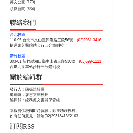
英文公園
(179)
頭條新聞
(634)
聯絡我們
台北校區
116-95 台北市文山區興隆路三段56號
(02)2931-3416
捷運萬芳醫院站步行五分鐘到校
新竹校區
303-01 新竹縣湖口鄉中山路三段530號
(03)699-1111
台鐵北湖車站步行三分鐘到校
關於編輯群
發行人：陳振遠校長
總編輯：廖憲文副校長
編輯群：總務處文書與保管組
本報提供校園即時資訊，歡迎踴躍投稿。
如有任何意見，請洽(02)29313416#2163
訂閱RSS