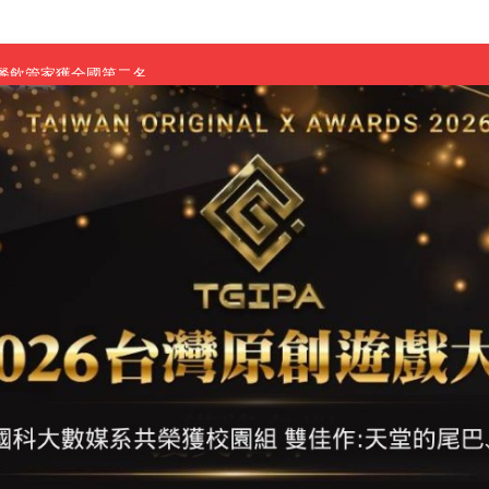
慧餐飲管家獲全國第二名
長與青年學子溫馨對談 傳遞品格與智慧力量
學生蛻變成金融新星
 燃爆傳統與現代
原創遊戲大賞雙佳作
國大專廣播詞競賽英文組佳作
融轉型與數位正義
介紹比賽」成績出爐
素養」 點亮智慧金融時代的跨域新局
學子
探索金融實習優勢