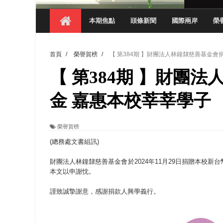
【 第404期 】影視系榮獲59屆美國休士
本期焦點
頭條新聞
國際兩岸
榮
【 第404期 】你抓得到我嗎？數媒系VR
【 第404期 】數媒系《光影潛歷史》榮獲
首頁
/
榮譽賀榜
/
【 第384期 】財團法人林鐘隸慈善基金會
【 第404期 】探索空間設計解方 室設系學子於
【 第384期 】財團
【 第404期 】從創意到實踐 數媒系學生
【 第404期 】以品格奠基、用領導領航：
金 嘉惠本校莘莘學子
【 第404期 】此夏，向未來！ 中國科大
榮譽賀榜
領航AI創先例！ 數媒系錄音室獲「杜比全景
(總務處文書組訊)
財團法人林鐘隸慈善基金會於2024年11月29日捐贈本校
本文以申謝忱。
謹致誠摯謝意，感謝捐款人興學義行。