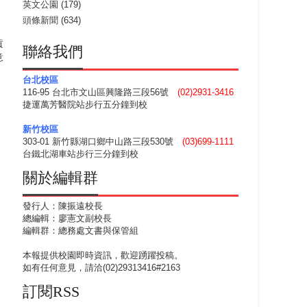
英文公園
(179)
頭條新聞
(634)
。
貢
聯絡我們
意
台北校區
116-95 台北市文山區興隆路三段56號
(02)2931-3416
捷運萬芳醫院站步行五分鐘到校
新竹校區
303-01 新竹縣湖口鄉中山路三段530號
(03)699-1111
台鐵北湖車站步行三分鐘到校
關於編輯群
發行人：陳振遠校長
總編輯：廖憲文副校長
編輯群：總務處文書與保管組
本報提供校園即時資訊，歡迎踴躍投稿。
如有任何意見，請洽(02)29313416#2163
訂閱RSS