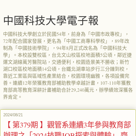
中國科技大學電子報
中國科技大學創立於民國54年，前身為「中國市政專校」，
72年配合國家發展，更名為「中國工商專科學校」，89年改
制為「中國技術學院」，94年8月正式改名為「中國科技大
學」。本校設雙校區，台北文山校區校地面積5公頃，鄰近捷
運文湖線萬芳醫院站，交通便利，校園造景美不勝收；新竹
湖口校區校地面積14公頃，台鐵北湖車站步行三分鐘到校，
靠近工業區與區域性產業結合，校園環境幽雅，各項設備完
善。連續12年榮獲教育部補助教學卓越計畫，107-110年獲教
育部高等教育深耕計畫補助合計29,240萬元，辦學績效深獲各
界肯定。
2024/08/21
【 第379期 】觀管系連續3年參與教育部
辦理之「2024技職JOB探索與體驗」 齊