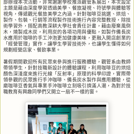
部辦理本次活動，非常謝謝學校推派觀管系展出，本次設定
主題是藉由深度學習透過美學、餐旅凝視、符號學與體驗等
視角，傳遞觀光餐旅美學之內涵。針對咖啡豆挑選、烘焙、
製作、包裝、行銷等流程製作技術進行內容完整教授，除技
術學習外，搭配高教深耕大學社會責任計畫，藉由廢棄風倒
木，燒製成木炭，利用炭的各項功用與優點，如製作備長炭
水應用於咖啡的手工沖泡更加健康美味，更融入開店創業的
「經營管理」實作，讓學生學習技術外，也讓學生懂得如何
規劃經營店家、餐飲事業。
暑假期間歡迎所有民眾來參與進行服務體驗，觀管系由教師
帶領學生，針對技職新設計的體驗課程，利用咖啡豆的烘焙
顏色深淺度來進行光線「反射率」原理的科學印證，實際帶
領參觀的民眾進行手沖咖啡、備長炭水製作與應用體驗，從
磨咖啡豆香氣與專業手沖咖啡立刻吸引擠滿人潮，為對於技
職教育有興趣同學們又開立一扇不一樣的窗。