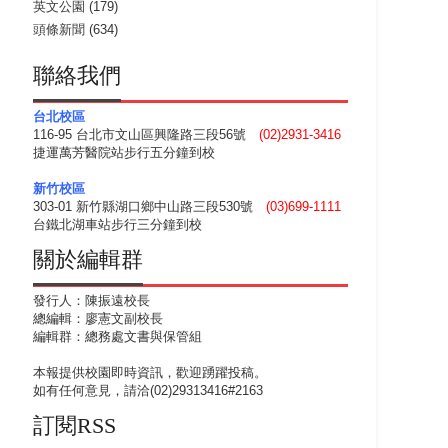
英文公園
(179)
頭條新聞
(634)
，
聯絡我們
台北校區
116-95 台北市文山區興隆路三段56號
(02)2931-3416
捷運萬芳醫院站步行五分鐘到校
新竹校區
303-01 新竹縣湖口鄉中山路三段530號
(03)699-1111
台鐵北湖車站步行三分鐘到校
關於編輯群
發行人：陳振遠校長
總編輯：廖憲文副校長
編輯群：總務處文書與保管組
本報提供校園即時資訊，歡迎踴躍投稿。
如有任何意見，請洽(02)29313416#2163
訂閱RSS