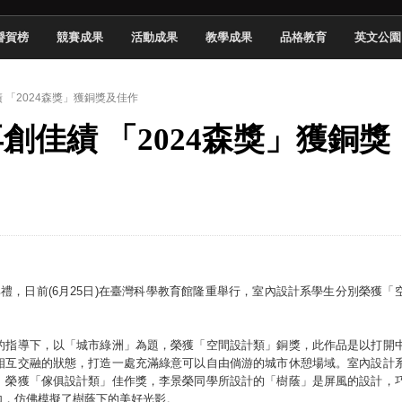
於技專校院電腦動畫競賽嶄露頭角
譽賀榜
競賽成果
活動成果
教學成果
品格教育
英文公園
中國科大雙校區學生會全國賽勇奪佳績
新竹畢典青銀共學、逐夢啟航
績 「2024森獎」獲銅獎及佳作
聲」與「Wwise」雙認證
再創佳績 「2024森獎」獲銅獎
慧餐飲管家獲全國第二名
長與青年學子溫馨對談 傳遞品格與智慧力量
學生蛻變成金融新星
 燃爆傳統與現代
典禮，日前(6月25日)在臺灣科學教育館隆重舉行，室內設計系學生分別榮獲「
的指導下，以「城市綠洲」為題，榮獲「空間設計類」銅獎，此作品是以打開
相互交融的狀態，打造一處充滿綠意可以自由倘游的城市休憩場域。室內設計
」榮獲「傢俱設計類」佳作獎，李景榮同學所設計的「樹蔭」是屏風的設計，
內，仿佛模擬了樹蔭下的美好光影。