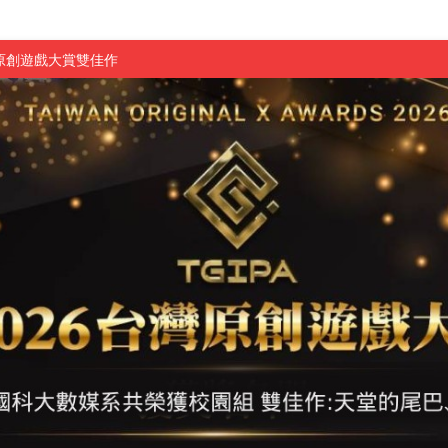
原創遊戲大賞雙佳作
國大專廣播詞競賽英文組佳作
融轉型與數位正義
介紹比賽」成績出爐
素養」 點亮智慧金融時代的跨域新局
學子
探索金融實習優勢
頓國際影展最高榮譽白金獎
新創遊戲抱回金點新秀獎
全國實務專題競賽第一名
 2026 TSID 提出具體舊建築再利用提案