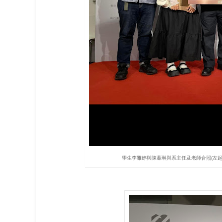
學生李雅婷與陳蓁琳與系主任及老師合照(左起