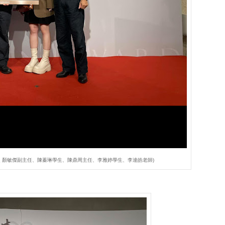
 顏敏傑副主任、陳蓁琳學生、陳鼎周主任、李雅婷學生、李達皓老師)