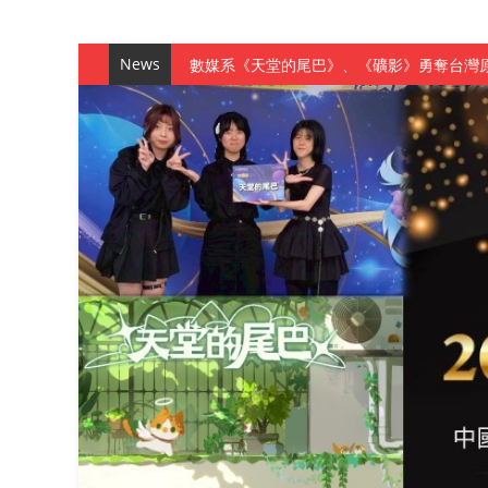
News
數媒系《天堂的尾巴》、《礦影》勇奪台灣
師生攜手磨練一個月！觀管系榮獲天籟盃全
一銀彭仁主中國科大開講 解密AI時代的金
通識教育中心主辦「114學年度AI英文自我
數據後的溫度：財金系傑出校友共議「人文
森城建設股份有限公司捐贈 嘉惠行管系莘莘
產學合作新里程！財金系師生參訪中租控股 
英文公園 315期
【 第404期 】影視系榮獲59屆美國休士
【 第404期 】你抓得到我嗎？數媒系VR
【 第404期 】數媒系《光影潛歷史》榮獲
【 第404期 】探索空間設計解方 室設系學子於