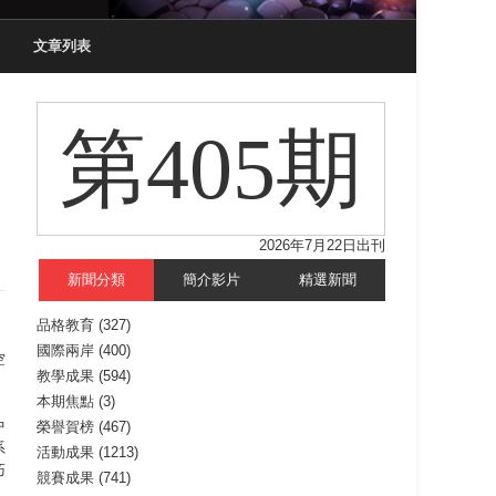
文章列表
第405期
2026年7月22日出刊
新聞分類
簡介影片
精選新聞
品格教育
(327)
國際兩岸
(400)
空
教學成果
(594)
本期焦點
(3)
中
榮譽賀榜
(467)
系
活動成果
(1213)
巧
競賽成果
(741)