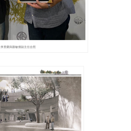
生李景榮與顏敏傑副主任合照