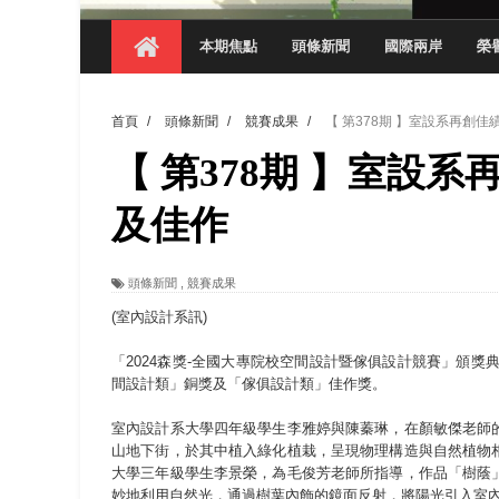
【 第404期 】從創意到實踐 數媒系學生
本期焦點
頭條新聞
國際兩岸
榮
【 第404期 】以品格奠基、用領導領航：
【 第404期 】此夏，向未來！ 中國科大
首頁
/
頭條新聞
/
競賽成果
/
【 第378期 】室設系再創佳
領航AI創先例！ 數媒系錄音室獲「杜比全景
【 第378期 】室設系
觀管系展現跨域創新與實作育人成效 AI智
學務處舉辦「董事長『聊』心室」 上官董事
及佳作
成人之美成就學生夢想 菁英學程陪伴財金系
頭條新聞
,
競賽成果
金曲陣容強勢進駐！中國科大原民音樂成果展
(室內設計系訊)
「2024森獎-全國大專院校空間設計暨傢俱設計競賽」頒獎
間設計類」銅獎及「傢俱設計類」佳作獎。
室內設計系大學四年級學生李雅婷與陳蓁琳，在顏敏傑老師
山地下街，於其中植入綠化植栽，呈現物理構造與自然植物
大學三年級學生李景榮，為毛俊芳老師所指導，作品「樹蔭
妙地利用自然光，通過樹葉內飾的鏡面反射，將陽光引入室