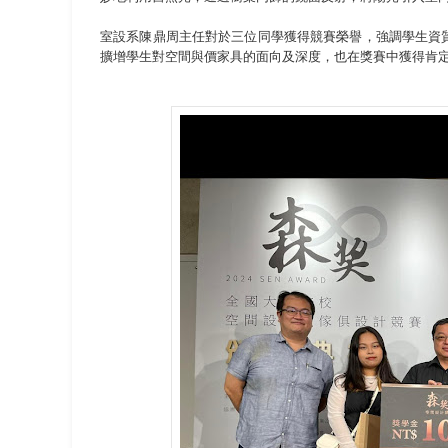
室設系陳鼎周主任對於三位同學獲得競賽榮譽，強調學生資
擴增學生對空間與價家具的面向及深度，也在獎賽中獲得肯