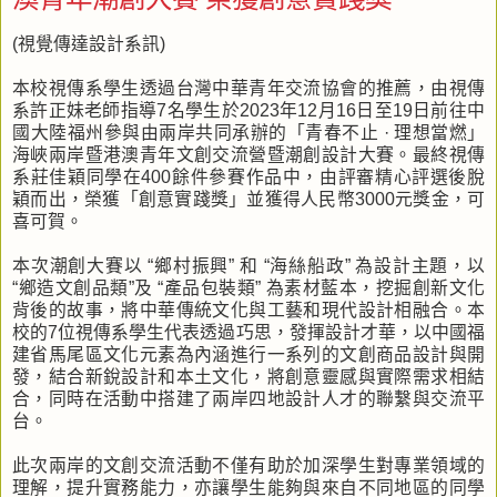
(視覺傳達設計系訊)
本校視傳系學生透過台灣中華青年交流協會的推薦，由視傳
系許正妹老師指導7名學生於2023年12月16日至19日前往中
國大陸福州參與由兩岸共同承辦的「青春不止 · 理想當燃」
海峽兩岸暨港澳青年文創交流營暨潮創設計大賽。最終視傳
系莊佳穎同學在400餘件參賽作品中，由評審精心評選後脫
穎而出，榮獲「創意實踐獎」並獲得人民幣3000元獎金，可
喜可賀。
本次潮創大賽以 “鄉村振興” 和 “海絲船政” 為設計主題，以
“鄉造文創品類”及 “產品包裝類” 為素材藍本，挖掘創新文化
背後的故事，將中華傳統文化與工藝和現代設計相融合。本
校的7位視傳系學生代表透過巧思，發揮設計才華，以中國福
建省馬尾區文化元素為內涵進行一系列的文創商品設計與開
發，結合新銳設計和本土文化，將創意靈感與實際需求相結
合，同時在活動中搭建了兩岸四地設計人才的聯繫與交流平
台。
此次兩岸的文創交流活動不僅有助於加深學生對專業領域的
理解，提升實務能力，亦讓學生能夠與來自不同地區的同學