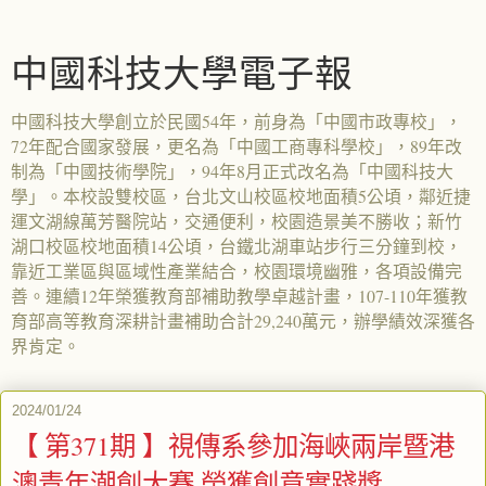
中國科技大學電子報
中國科技大學創立於民國54年，前身為「中國市政專校」，
72年配合國家發展，更名為「中國工商專科學校」，89年改
制為「中國技術學院」，94年8月正式改名為「中國科技大
學」。本校設雙校區，台北文山校區校地面積5公頃，鄰近捷
運文湖線萬芳醫院站，交通便利，校園造景美不勝收；新竹
湖口校區校地面積14公頃，台鐵北湖車站步行三分鐘到校，
靠近工業區與區域性產業結合，校園環境幽雅，各項設備完
善。連續12年榮獲教育部補助教學卓越計畫，107-110年獲教
育部高等教育深耕計畫補助合計29,240萬元，辦學績效深獲各
界肯定。
2024/01/24
【 第371期 】視傳系參加海峽兩岸暨港
澳青年潮創大賽 榮獲創意實踐獎