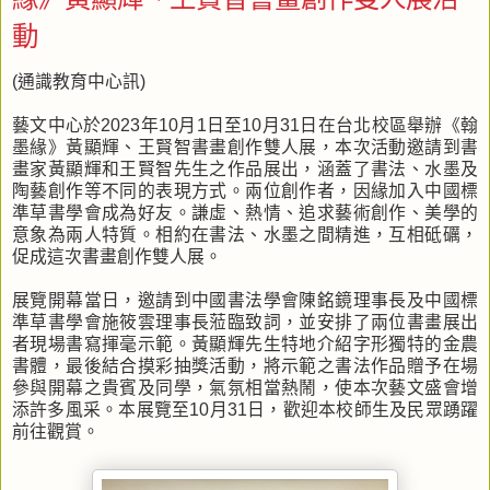
動
(通識教育中心訊)
藝文中心於2023年10月1日至10月31日在台北校區舉辦《翰
墨緣》黃顯輝、王賢智書畫創作雙人展，本次活動邀請到書
畫家黃顯輝和王賢智先生之作品展出，涵蓋了書法、水墨及
陶藝創作等不同的表現方式。兩位創作者，因緣加入中國標
準草書學會成為好友。謙虛、熱情、追求藝術創作、美學的
意象為兩人特質。相約在書法、水墨之間精進，互相砥礪，
促成這次書畫創作雙人展。
展覽開幕當日，邀請到中國書法學會陳銘鏡理事長及中國標
準草書學會施筱雲理事長蒞臨致詞，並安排了兩位書畫展出
者現場書寫揮毫示範。黃顯輝先生特地介紹字形獨特的金農
書體，最後結合摸彩抽獎活動，將示範之書法作品贈予在場
參與開幕之貴賓及同學，氣氛相當熱鬧，使本次藝文盛會增
添許多風采。本展覽至10月31日，歡迎本校師生及民眾踴躍
前往觀賞。