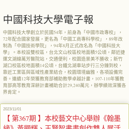
中國科技大學電子報
中國科技大學創立於民國54年，前身為「中國市政專校」，
72年配合國家發展，更名為「中國工商專科學校」，89年改
制為「中國技術學院」，94年8月正式改名為「中國科技大
學」。本校設雙校區，台北文山校區校地面積5公頃，鄰近捷
運文湖線萬芳醫院站，交通便利，校園造景美不勝收；新竹
湖口校區校地面積14公頃，台鐵北湖車站步行三分鐘到校，
靠近工業區與區域性產業結合，校園環境幽雅，各項設備完
善。連續12年榮獲教育部補助教學卓越計畫，107-110年獲教
育部高等教育深耕計畫補助合計29,240萬元，辦學績效深獲各
界肯定。
2023/11/01
【 第367期 】本校藝文中心舉辦《翰墨
緣》黃顯輝、王賢智書畫創作雙人展活