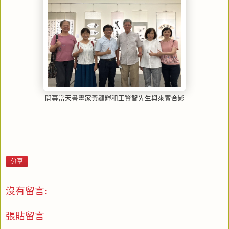
開幕當天書畫家黃顯輝和王賢智先生與來賓合影
分享
沒有留言:
張貼留言