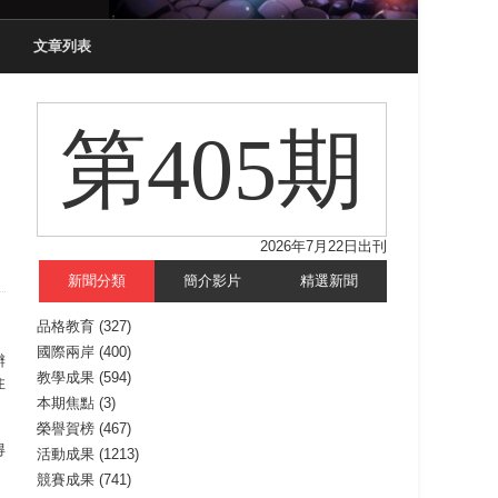
文章列表
第405期
2026年7月22日出刊
新聞分類
簡介影片
精選新聞
品格教育
(327)
國際兩岸
(400)
辦
教學成果
(594)
住
本期焦點
(3)
榮譽賀榜
(467)
得
活動成果
(1213)
競賽成果
(741)