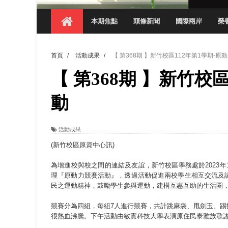
【 第404期 】探索空間設計解方 室設系學子於
本期焦點
頭條新聞
國際兩岸
榮
【 第404期 】從創意到實踐 數媒系學生
【 第404期 】以品格奠基、用領導領航：
首頁
/
活動成果
/
【 第368期 】新竹校區112年第1學期-原
【 第404期 】此夏，向未來！ 中國科大
【 第368期 】新竹校
領航AI創先例！ 數媒系錄音室獲「杜比全景
觀管系展現跨域創新與實作育人成效 AI智
動
學務處舉辦「董事長『聊』心室」 上官董事
活動成果
成人之美成就學生夢想 菁英學程陪伴財金系
(新竹校區原資中心訊)
為增進校與校之間的連結及友誼，新竹校區學務處於2023年1
理『原動力競賽活動』，透過活動促進兩校學生相互交流及
民之運動精神，鼓勵學生參與運動，建構互惠互助的生活圈
競賽分為四組，每組7人進行競賽，共計跳麻袋、甩劍玉、
很熱血沸騰。下午活動由敏實科技大學表演原住民泰雅族歌