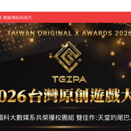
 燃爆傳統與現代
原創遊戲大賞雙佳作
國大專廣播詞競賽英文組佳作
融轉型與數位正義
介紹比賽」成績出爐
素養」 點亮智慧金融時代的跨域新局
學子
探索金融實習優勢
頓國際影展最高榮譽白金獎
新創遊戲抱回金點新秀獎
全國實務專題競賽第一名