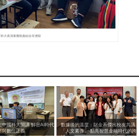
實科大表演泰雅歌曲結合非洲鼓
中國科大開講 解密AI時代
數據後的溫度：財金系傑出校友共議
型與數位正義
「人文素養」 點亮智慧金融時代的跨
域...