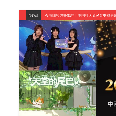
News
金曲陣容強勢進駐！中國科大原民音樂成果展
數媒系《天堂的尾巴》、《礦影》勇奪台灣
師生攜手磨練一個月！觀管系榮獲天籟盃全
一銀彭仁主中國科大開講 解密AI時代的金
通識教育中心主辦「114學年度AI英文自我
數據後的溫度：財金系傑出校友共議「人文
森城建設股份有限公司捐贈 嘉惠行管系莘莘
產學合作新里程！財金系師生參訪中租控股 
英文公園 315期
【 第404期 】影視系榮獲59屆美國休士
【 第404期 】你抓得到我嗎？數媒系VR
【 第404期 】數媒系《光影潛歷史》榮獲