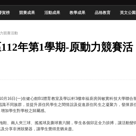
 2026 TSID 提出具體舊建築再利用提案
譽賀榜
競賽成果
活動成果
教學成果
品格教育
英文公園
於技專校院電腦動畫競賽嶄露頭角
中國科大雙校區學生會全國賽勇奪佳績
動力競賽活動
新竹畢典青銀共學、逐夢啟航
區112年第1學期-原動力競賽活
聲」與「Wwise」雙認證
慧餐飲管家獲全國第二名
長與青年學子溫馨對談 傳遞品格與智慧力量
學生蛻變成金融新星
0月16日(一)在健心館B1體育教室及學以軒3樓幸福廚房與敏實科技大學聯合
認識不同族群，並提升原住民學生之間情誼及促進原住民生之凝聚力，發揮原
，增加學生對學校之歸屬感。
踢拖鞋、兩人夾三球、搖搖球及撕球賽六關，學生各個卯足全力拚搏，讓活動變
謠及分享非洲鼓樂器，讓學生覺得意猶未盡。