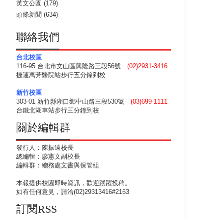
英文公園
(179)
頭條新聞
(634)
聯絡我們
台北校區
116-95 台北市文山區興隆路三段56號
(02)2931-3416
捷運萬芳醫院站步行五分鐘到校
新竹校區
303-01 新竹縣湖口鄉中山路三段530號
(03)699-1111
台鐵北湖車站步行三分鐘到校
關於編輯群
發行人：陳振遠校長
總編輯：廖憲文副校長
編輯群：總務處文書與保管組
本報提供校園即時資訊，歡迎踴躍投稿。
如有任何意見，請洽(02)29313416#2163
訂閱RSS