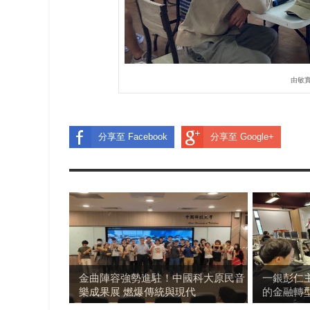
由敏
分享至 Facebook
分享至 Google+
金曲陣容強勢進駐！中國科大原民音
一銀彭仁主
樂成果展 燃爆傳統與現代
的金融轉