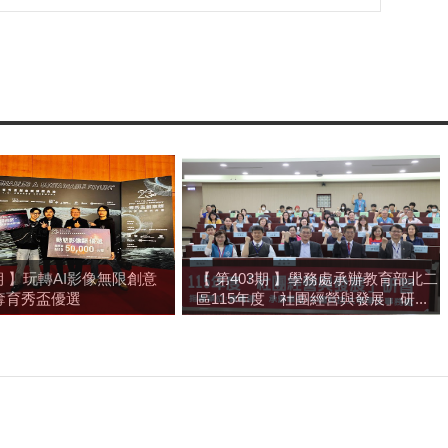
3期 】玩轉AI影像無限創意
【 第403期 】學務處承辦教育部北二
奪育秀盃優選
區115年度「社團經營與發展」研...