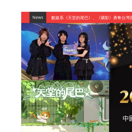
News
數媒系《天堂的尾巴》、《礦影》勇奪台灣
師生攜手磨練一個月！觀管系榮獲天籟盃全
一銀彭仁主中國科大開講 解密AI時代的金
通識教育中心主辦「114學年度AI英文自我
數據後的溫度：財金系傑出校友共議「人文
森城建設股份有限公司捐贈 嘉惠行管系莘莘
產學合作新里程！財金系師生參訪中租控股 
英文公園 315期
【 第404期 】影視系榮獲59屆美國休士
【 第404期 】你抓得到我嗎？數媒系VR
【 第404期 】數媒系《光影潛歷史》榮獲
【 第404期 】探索空間設計解方 室設系學子於