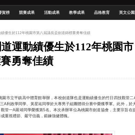
於技專校院電腦動畫競賽嶄露頭角
譽賀榜
競賽成果
活動成果
教學成果
品格教育
英文公園
中國科大雙校區學生會全國賽勇奪佳績
新竹畢典青銀共學、逐夢啟航
運動績優生於112年桃園市第八屆議長盃劍道錦標賽勇奪佳績
聲」與「Wwise」雙認證
系劍道運動績優生於112年桃園市
慧餐飲管家獲全國第二名
長與青年學子溫馨對談 傳遞品格與智慧力量
標賽勇奪佳績
學生蛻變成金融新星
 燃爆傳統與現代
2日假桃園市立平鎮高中體育館舉辦，本校劍道隊也是運動績優生的竹日四技觀管二
工三A利政學同學、黃星祐同學於大專男子組團體得分賽中榮獲季軍。此外，於
，觀管一A羅靖同學榮獲第5名。本次承辦單位為桃園市劍道協會，主要宗旨在
養成重視禮節、嚴守信義，鍛鍊強健體魄。