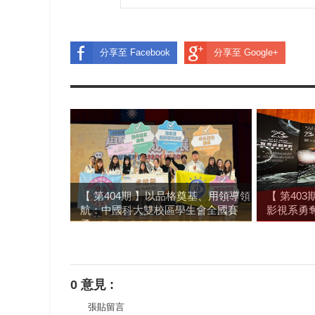
分享至 Facebook
分享至 Google+
【 第404期 】以品格奠基、用領導領
【 第40
航：中國科大雙校區學生會全國賽
影視系勇
勇...
0 意見 :
張貼留言