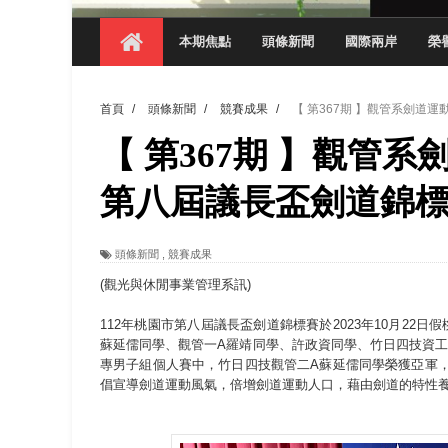
【 第404期 】從創意到實踐 數媒系學生
本期焦點
頭條新聞
國際兩岸
榮
【 第404期 】以品格奠基、用領導領航：
【 第404期 】此夏，向未來！ 中國科大
首頁
/
頭條新聞
/
競賽成果
/
【 第367期 】觀管系劍道
領航AI創先例！ 數媒系錄音室獲「杜比全景
【 第367期 】觀管
觀管系展現跨域創新與實作育人成效 AI智
學務處舉辦「董事長『聊』心室」 上官董事
第八屆議長盃劍道錦
成人之美成就學生夢想 菁英學程陪伴財金系
頭條新聞
,
競賽成果
金曲陣容強勢進駐！中國科大原民音樂成果展
(觀光與休閒事業管理系訊)
112年桃園市第八屆議長盃劍道錦標賽於2023年10月2
蘇延儒同學、觀管一A羅靖同學、許政資同學、竹日四技資
專男子組個人賽中，竹日四技觀管二A蘇延儒同學榮獲亞軍
倡宣導劍道運動風氣，倍增劍道運動人口，藉由劍道的特性