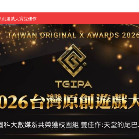
原創遊戲大賞雙佳作
國大專廣播詞競賽英文組佳作
融轉型與數位正義
介紹比賽」成績出爐
素養」 點亮智慧金融時代的跨域新局
學子
探索金融實習優勢
頓國際影展最高榮譽白金獎
新創遊戲抱回金點新秀獎
全國實務專題競賽第一名
 2026 TSID 提出具體舊建築再利用提案