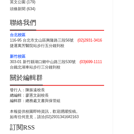
英文公園
(179)
頭條新聞
(634)
聯絡我們
台北校區
116-95 台北市文山區興隆路三段56號
(02)2931-3416
捷運萬芳醫院站步行五分鐘到校
新竹校區
303-01 新竹縣湖口鄉中山路三段530號
(03)699-1111
台鐵北湖車站步行三分鐘到校
關於編輯群
發行人：陳振遠校長
總編輯：廖憲文副校長
編輯群：總務處文書與保管組
本報提供校園即時資訊，歡迎踴躍投稿。
如有任何意見，請洽(02)29313416#2163
訂閱RSS