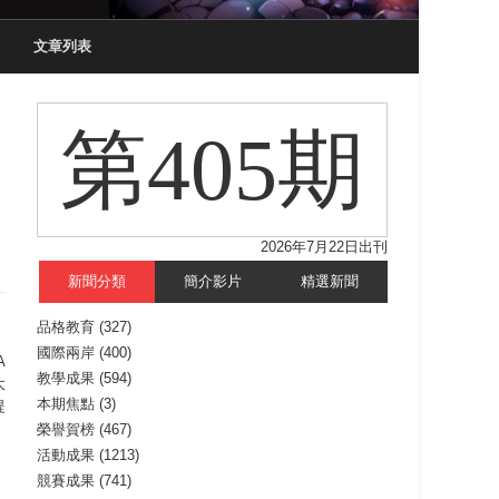
文章列表
第405期
2026年7月22日出刊
新聞分類
簡介影片
精選新聞
品格教育
(327)
國際兩岸
(400)
A
教學成果
(594)
大
本期焦點
(3)
提
榮譽賀榜
(467)
活動成果
(1213)
競賽成果
(741)