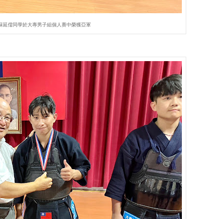
蘇延儒同學於大專男子組個人賽中榮獲亞軍