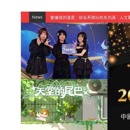
News
數據後的溫度：財金系傑出校友共議「人文
森城建設股份有限公司捐贈 嘉惠行管系莘莘
產學合作新里程！財金系師生參訪中租控股 
英文公園 315期
【 第404期 】影視系榮獲59屆美國休士
【 第404期 】你抓得到我嗎？數媒系VR
【 第404期 】數媒系《光影潛歷史》榮獲
【 第404期 】探索空間設計解方 室設系學子於
【 第404期 】從創意到實踐 數媒系學生
【 第404期 】以品格奠基、用領導領航：
【 第404期 】此夏，向未來！ 中國科大
領航AI創先例！ 數媒系錄音室獲「杜比全景