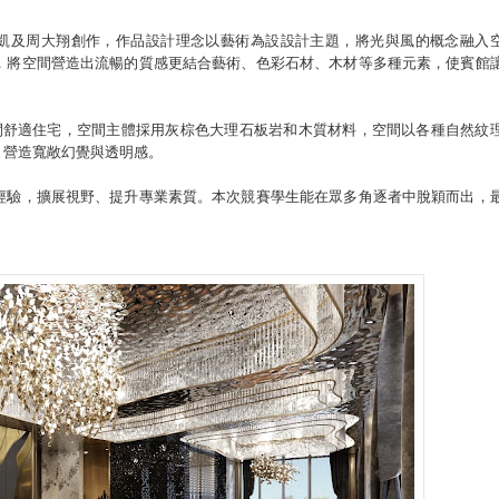
士班學生陳穩凱及周大翔創作，作品設計理念以藝術為設設計主題，將光與風的概念融入
，將空間營造出流暢的質感更結合藝術、色彩石材、木材等多種元素，使賓館
其設計為悠閒舒適住宅，空間主體採用灰棕色大理石板岩和木質材料，空間以各種自然紋
，營造寬敞幻覺與透明感。
經驗，擴展視野、提升專業素質。本次競賽學生能在眾多角逐者中脫穎而出，