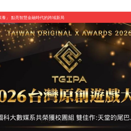
素養」 點亮智慧金融時代的跨域新局
學子
探索金融實習優勢
頓國際影展最高榮譽白金獎
新創遊戲抱回金點新秀獎
全國實務專題競賽第一名
 2026 TSID 提出具體舊建築再利用提案
於技專校院電腦動畫競賽嶄露頭角
中國科大雙校區學生會全國賽勇奪佳績
新竹畢典青銀共學、逐夢啟航
聲」與「Wwise」雙認證