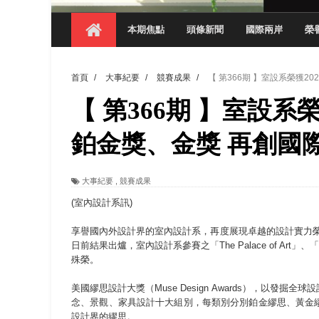
觀管系展現跨域創新與實作育人成效 AI智
本期焦點
頭條新聞
國際兩岸
榮
學務處舉辦「董事長『聊』心室」 上官董事
成人之美成就學生夢想 菁英學程陪伴財金系
首頁
/
大事紀要
/
競賽成果
/
【 第366期 】室設系榮獲2023
金曲陣容強勢進駐！中國科大原民音樂成果展
【 第366期 】室設系榮獲20
數媒系《天堂的尾巴》、《礦影》勇奪台灣
師生攜手磨練一個月！觀管系榮獲天籟盃全
鉑金獎、金獎 再創國
一銀彭仁主中國科大開講 解密AI時代的金
大事紀要
,
競賽成果
通識教育中心主辦「114學年度AI英文自我
(室內設計系訊)
享譽國內外設計界的室內設計系，再度展現卓越的設計實力榮登國際舞台
日前結果出爐，室內設計系參賽之「The Palace of Art」、
殊榮。
美國繆思設計大獎（Muse Design Awards），以
念、景觀、家具設計十大組別，每類別分別鉑金繆思、黃金
設計界的繆思。