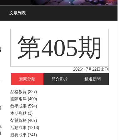
文章列表
第405期
s
2026年7月22日出刊
新聞分類
簡介影片
精選新聞
品格教育
(327)
國際兩岸
(400)
）
教學成果
(594)
獎
本期焦點
(3)
榮譽賀榜
(467)
概
活動成果
(1213)
為
競賽成果
(741)