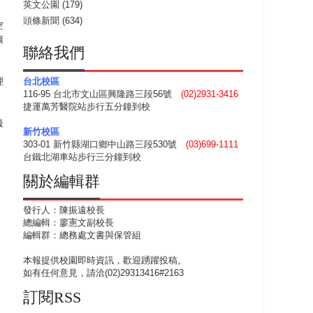
英文公園
(179)
頭條新聞
(634)
空
讓
聯絡我們
理
台北校區
116-95 台北市文山區興隆路三段56號
(02)2931-3416
捷運萬芳醫院站步行五分鐘到校
最
新竹校區
303-01 新竹縣湖口鄉中山路三段530號
(03)699-1111
台鐵北湖車站步行三分鐘到校
關於編輯群
發行人：陳振遠校長
總編輯：廖憲文副校長
編輯群：總務處文書與保管組
本報提供校園即時資訊，歡迎踴躍投稿。
如有任何意見，請洽(02)29313416#2163
訂閱RSS