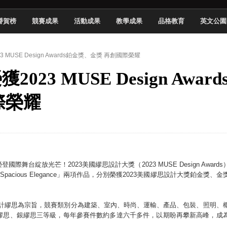
慧餐飲管家獲全國第二名
譽賀榜
競賽成果
活動成果
教學成果
品格教育
英文公園
長與青年學子溫馨對談 傳遞品格與智慧力量
學生蛻變成金融新星
 MUSE Design Awards鉑金獎、金獎 再創國際榮耀
 燃爆傳統與現代
23 MUSE Design Award
原創遊戲大賞雙佳作
國大專廣播詞競賽英文組佳作
際榮耀
融轉型與數位正義
介紹比賽」成績出爐
綻放光芒！2023美國繆思設計大獎（2023 MUSE Design Awards
「Spacious Elegance」兩項作品，分別榮獲2023美國繆思設計大獎鉑金獎、金
發掘全球設計繆思為宗旨，競賽類別分為建築、室內、時尚、運輸、產品、包裝、照明、
繆思、銀繆思三等級，每年參賽件數約多達六千多件，以期盼再攀新高峰，成