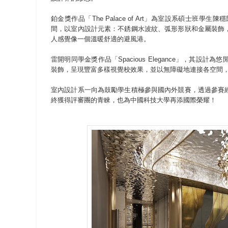
鉑金獎作品「The Palace of Art」為室設系碩
間，以室內設計元素：不銹鋼水波紋、弧形形狀和金屬裝飾
人感覺像一個溫暖舒適的避風港。
雷開明同學金獎作品「Spacious Elegance」，
裝飾，呈現豐富多樣視覺校效果，並以無障礙地連接各空間
室內設計系一向為鼓勵學生積極參與國內外競賽，透過參賽
終獲得評審團的青睞，也為中國科技大學再添國際榮耀！