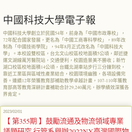
中國科技大學電子報
中國科技大學創立於民國54年，前身為「中國市政專校」，
72年配合國家發展，更名為「中國工商專科學校」，89年改
制為「中國技術學院」，94年8月正式改名為「中國科技大
學」。本校設雙校區，台北文山校區校地面積5公頃，鄰近捷
運文湖線萬芳醫院站，交通便利，校園造景美不勝收；新竹
湖口校區校地面積14公頃，台鐵北湖車站步行三分鐘到校，
靠近工業區與區域性產業結合，校園環境幽雅，各項設備完
善。連續12年榮獲教育部補助教學卓越計畫，107-110年獲教
育部高等教育深耕計畫補助合計29,240萬元，辦學績效深獲各
界肯定。
2023/02/01
【 第355期 】鼓勵流通及物流領域專業
議題研究 行管系舉辦2022NX臺灣國際物