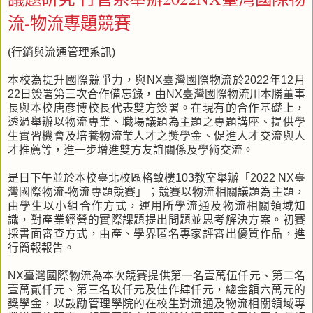
流-物流專題競賽
(行銷與流通管理系訊)
本校為提升國際競爭力，與NX臺灣國際物流於2022年12月
22日簽署第三次合作備忘錄，由NX臺灣國際物流川本勝董事
長與本校唐彥博校長代表雙方簽署。在現有的合作基礎上，
透過舉辦以物流專業、職場議題為主題之專題講座、提供學
生實習機會及培養物流業人才之獎學金、促進人才交流與人
才推薦等，進一步增進雙方友誼關係及學術交流。
是日下午並於本校臺北校區格致樓103教室舉辦「2022 NX臺
灣國際物流-物流專題競賽」；競賽以物流相關議題為主題，
由學生以小組合作方式，運用所學流通及物流相關領域知
識，對產業經營的實際課題提出問題並思考解決方案。初賽
採書面審查方式，由產、學界匿名專家評審出優質作品，進
行簡報報告。
NX臺灣國際物流為本次競賽提供第一名壹萬伍仟元、第二名
壹萬貳仟元、第三名玖仟元及佳作肆仟元，總金額六萬元的
獎學金，以鼓勵管理學院的在校生對流通及物流相關領域專