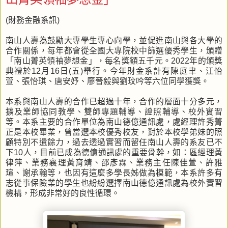
(財務金融系訊)
南山人壽為鼓勵大專學生專心向學，並促進南山與各大學的
合作關係，每年都會從全國大專院校中篩選優秀學生，頒贈
「南山菁英領袖夢想金」，每名獎額五千元。2022年的頒獎
典禮於12月16日(五)舉行。今年財金系計有陳庭聿、江怡
萱、張怡琪、唐安妤、廖晉毅與劉玟吟等六位同學獲獎。
本系與南山人壽的合作已超過十年，合作的層面十分多元，
擴及業師協同教學、雙師專題輔導、證照輔導、校外實習
等。本系主要的合作單位為南山德億通訊處，處經理許秀菁
正是本校畢業，曾當選本校優秀校友，對於本校學弟妹的照
顧特別不遺餘力，過去透過實習而留任南山人壽的系友已不
下10人，目前已成為德億通訊處的重要骨幹，如：區經理黃
律萍、業務襄理黃育靖、邵彥霖、業務主任陳佳萱、許雅
瑄、謝承翰等，也因有這麼多學長姊做為模範，本系許多有
志從事保險業的學生也紛紛選擇南山德億通訊處為校外實習
機構，形成非常好的良性循環。