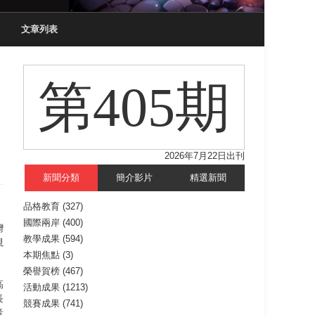
文章列表
第405期
2026年7月22日出刊
新聞分類
簡介影片
精選新聞
品格教育
(327)
國際兩岸
(400)
灣
教學成果
(594)
視
本期焦點
(3)
榮譽賀榜
(467)
高
活動成果
(1213)
長
競賽成果
(741)
音