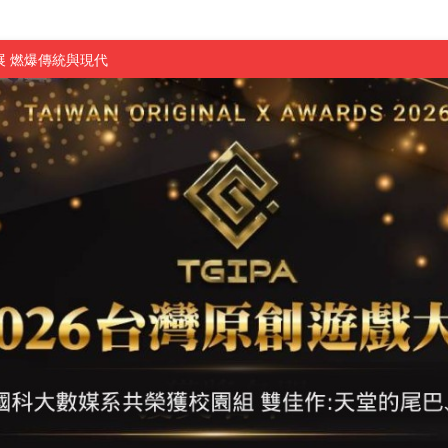
 燃爆傳統與現代
原創遊戲大賞雙佳作
國大專廣播詞競賽英文組佳作
融轉型與數位正義
介紹比賽」成績出爐
素養」 點亮智慧金融時代的跨域新局
學子
探索金融實習優勢
頓國際影展最高榮譽白金獎
新創遊戲抱回金點新秀獎
全國實務專題競賽第一名