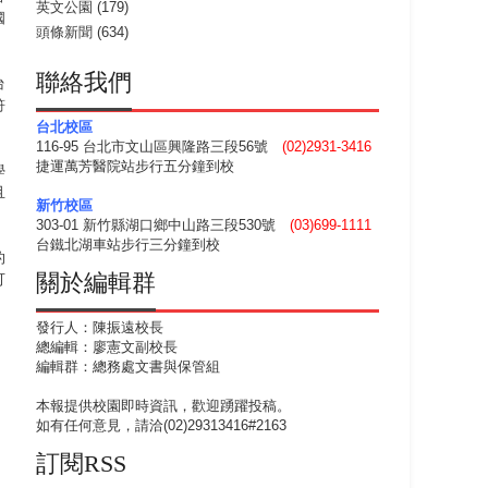
英文公園
(179)
國
頭條新聞
(634)
聯絡我們
台
符
台北校區
116-95 台北市文山區興隆路三段56號
(02)2931-3416
捷運萬芳醫院站步行五分鐘到校
學
且
新竹校區
303-01 新竹縣湖口鄉中山路三段530號
(03)699-1111
台鐵北湖車站步行三分鐘到校
的
關於編輯群
可
發行人：陳振遠校長
總編輯：廖憲文副校長
編輯群：總務處文書與保管組
本報提供校園即時資訊，歡迎踴躍投稿。
如有任何意見，請洽(02)29313416#2163
訂閱RSS