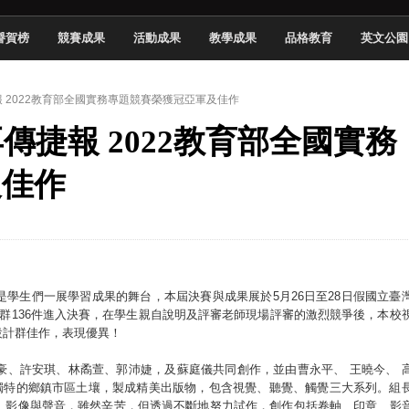
 2026 TSID 提出具體舊建築再利用提案
譽賀榜
競賽成果
活動成果
教學成果
品格教育
英文公園
於技專校院電腦動畫競賽嶄露頭角
中國科大雙校區學生會全國賽勇奪佳績
捷報 2022教育部全國實務專題競賽榮獲冠亞軍及佳作
新竹畢典青銀共學、逐夢啟航
再傳捷報 2022教育部全國實務
聲」與「Wwise」雙認證
慧餐飲管家獲全國第二名
及佳作
長與青年學子溫馨對談 傳遞品格與智慧力量
學生蛻變成金融新星
學生們一展學習成果的舞台，本屆決賽與成果展於5月26日至28日假國立臺
6類群136件進入決賽，在學生親自說明及評審老師現場評審的激烈競爭後，本校
設計群佳作，表現優異！
豪、許安琪、林矞萱、郭沛婕，及蘇庭儀共同創作，並由曹永平、 王曉今、 
個獨特的鄉鎮市區土壤，製成精美出版物，包含視覺、聽覺、觸覺三大系列。組
、影像與聲音，雖然辛苦，但透過不斷地努力試作，創作包括卷軸、印章、影