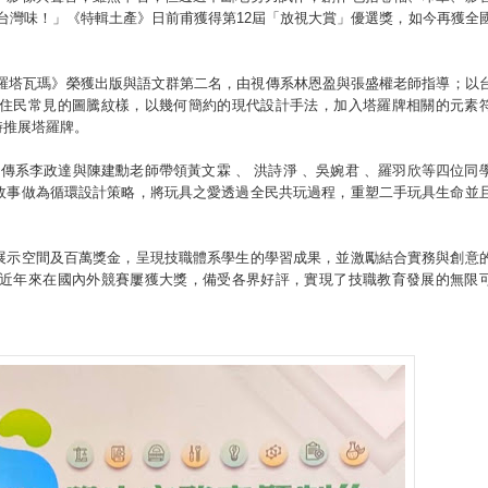
台灣味！」《特輯土產》日前甫獲得第12屆「放視大賞」優選獎，如今再獲全
《塔羅塔瓦瑪》榮獲出版與語文群第二名，由視傳系林恩盈與張盛權老師指導；以
住民常見的圖騰紋樣，以幾何簡約的現代設計手法，加入塔羅牌相關的元素
時推展塔羅牌。
視傳系李政達與陳建勳老師帶領黃文霖 、 洪詩淨 、吳婉君 、羅羽欣等四位同
故事做為循環設計策略，將玩具之愛透過全民共玩過程，重塑二手玩具生命並
展示空間及百萬獎金，呈現技職體系學生的學習成果，並激勵結合實務與創意
近年來在國內外競賽屢獲大獎，備受各界好評，實現了技職教育發展的無限