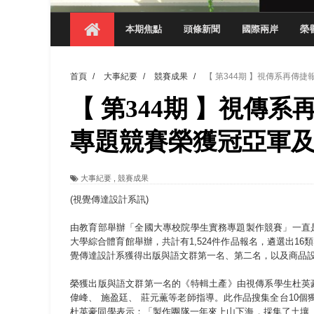
【 第404期 】探索空間設計解方 室設系學子於
本期焦點
頭條新聞
國際兩岸
榮
【 第404期 】從創意到實踐 數媒系學生
【 第404期 】以品格奠基、用領導領航：
首頁
/
大事紀要
/
競賽成果
/
【 第344期 】視傳系再傳
【 第404期 】此夏，向未來！ 中國科大
【 第344期 】視傳系
領航AI創先例！ 數媒系錄音室獲「杜比全景
觀管系展現跨域創新與實作育人成效 AI智
專題競賽榮獲冠亞軍
學務處舉辦「董事長『聊』心室」 上官董事
大事紀要
,
競賽成果
成人之美成就學生夢想 菁英學程陪伴財金系
(視覺傳達設計系訊)
由教育部舉辦「全國大專校院學生實務專題製作競賽」一直是
大學綜合體育館舉辦，共計有1,524件作品報名，遴選出1
覺傳達設計系獲得出版與語文群第一名、第二名，以及商品
榮獲出版與語文群第一名的《特輯土產》由視傳系學生杜英
偉峰、 施盈廷、 莊元薫等老師指導。此作品搜集全台10
杜英豪同學表示：「製作團隊一年來上山下海，採集了土壤