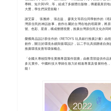
專輯、短片與VR…等，組成了多媒體出版物，傳遞最真切地
大獎，學生們深受鼓勵！
謝艾霖 、 張雅婷 、張志益 、廖美文等四位同學創作的
灣原住民的神話故事，創作出屬於台灣在地的塔羅牌，將原
號、色彩、星座，構成整體視覺，推廣台灣原住民文化亦同
榮獲商品設計群佳作的《RETOYS 玩具銀行推廣計畫》由
創作，關注於環境永續與循環設計，以二手玩具捐贈者自身
推廣環境友善等環保概念。
「全國大專校院學生實務專題製作競賽」由教育部提供作品
多元實作。中國科技大學師生致力於精進專業及發展特色，
能！