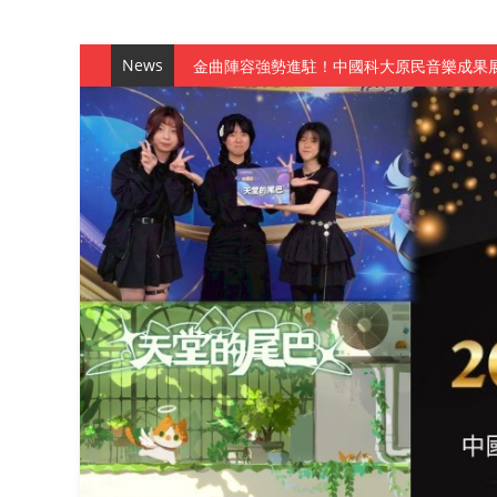
News
金曲陣容強勢進駐！中國科大原民音樂成果展
數媒系《天堂的尾巴》、《礦影》勇奪台灣
師生攜手磨練一個月！觀管系榮獲天籟盃全
一銀彭仁主中國科大開講 解密AI時代的金
通識教育中心主辦「114學年度AI英文自我
數據後的溫度：財金系傑出校友共議「人文
森城建設股份有限公司捐贈 嘉惠行管系莘莘
產學合作新里程！財金系師生參訪中租控股 
英文公園 315期
【 第404期 】影視系榮獲59屆美國休士
【 第404期 】你抓得到我嗎？數媒系VR
【 第404期 】數媒系《光影潛歷史》榮獲