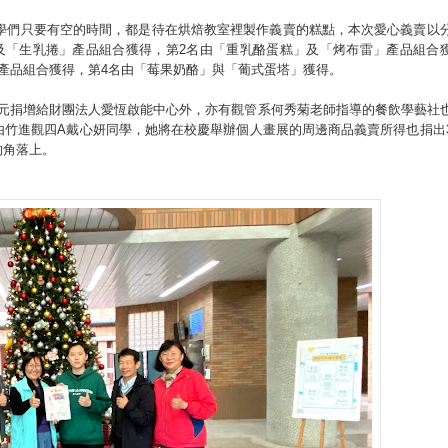
同學們只要有空的時間，都是待在烘焙教室裡製作義賣的糕點，本次愛心義賣以
及「生乳捲」產品組合獲得，第2名由「重乳酪蛋糕」及「烤布雷」產品組合
產品組合獲得，第4名由「莓果奶酪」與「葡式蛋塔」獲得。
萬元捐增給財團法人愛恆啟能中心外，亦有觀管系何秀菊老師指導的餐飲學藝社
由竹進觀四A戴心妍同學，她將在校慶舉辦個人畫展的周邊商品義賣所得也捐出
的角落上。