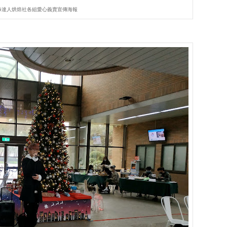
G達人烘焙社各組愛心義賣宣傳海報