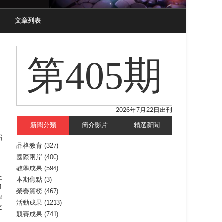
文章列表
第405期
2026年7月22日出刊
新聞分類
簡介影片
精選新聞
屆
品格教育
(327)
、
國際兩岸
(400)
教學成果
(594)
上
本期焦點
(3)
1
榮譽賀榜
(467)
律
活動成果
(1213)
支
競賽成果
(741)