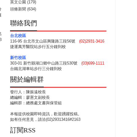
英文公園
(179)
分
頭條新聞
(634)
獲
聯絡我們
也
台北校區
3
116-95 台北市文山區興隆路三段56號
(02)2931-3416
捷運萬芳醫院站步行五分鐘到校
新竹校區
303-01 新竹縣湖口鄉中山路三段530號
(03)699-1111
台鐵北湖車站步行三分鐘到校
關於編輯群
發行人：陳振遠校長
總編輯：廖憲文副校長
編輯群：總務處文書與保管組
本報提供校園即時資訊，歡迎踴躍投稿。
如有任何意見，請洽(02)29313416#2163
訂閱RSS