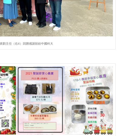
表劉主任（右4）回贈感謝狀給中國科大