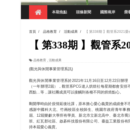
觀管系展現跨域創新與實作育人成效 AI智
本期焦點
頭條新聞
國際兩岸
榮
學務處舉辦「董事長『聊』心室」 上官董事
成人之美成就學生夢想 菁英學程陪伴財金系
首頁
/
品格教育
/
活動成果
/
【 第338期 】觀管系202
金曲陣容強勢進駐！中國科大原民音樂成果展
【 第338期 】觀管系
數媒系《天堂的尾巴》、《礦影》勇奪台灣
師生攜手磨練一個月！觀管系榮獲天籟盃全
品格教育
,
活動成果
一銀彭仁主中國科大開講 解密AI時代的金
(觀光與休閒事業管理系訊)
通識教育中心主辦「114學年度AI英文自我
觀光與休閒事業管理系於2021年11月16日至12月22日
（一年辦理2屆），觀管系PCG達人烘焙社每星期都會安
西點…等，讓社團成員可以接觸到各種不同的烘焙點心。
剛開學時由於疫情延後社課，原本擔心愛心義賣的成績會不
感謝中國科大北、竹兩校區全校師生、桃園市政府青年事務
屆、12屆樂齡大學所有學員、新北市立新北高中、臺北市
班、紅瓦郡社區、啟碁科技股份有限公司、臺益工業股份有限
持本屆愛心義賣。