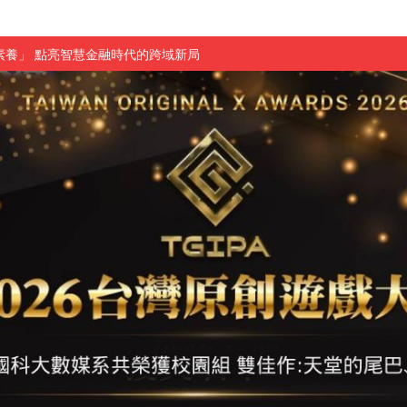
素養」 點亮智慧金融時代的跨域新局
學子
探索金融實習優勢
頓國際影展最高榮譽白金獎
新創遊戲抱回金點新秀獎
全國實務專題競賽第一名
 2026 TSID 提出具體舊建築再利用提案
於技專校院電腦動畫競賽嶄露頭角
中國科大雙校區學生會全國賽勇奪佳績
新竹畢典青銀共學、逐夢啟航
聲」與「Wwise」雙認證