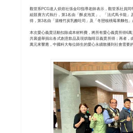
觀管系PCG達人烘焙社張金印指導老師表示，觀管系社員
組競賽方式執行，第1名由「酥皮泡芙」、「法式馬卡龍」
得，第3名由「湯種竹炭乳酪吐司」及「冬戀核桃莓果麵包」
本次愛心義賣活動扣除成本材料費，將所有愛心義賣所得6
共襄盛舉捐出各式創意飲品及現烘咖啡豆義賣所得；再者，
萬元來響應，中國科大每位師生的愛心永續散播到社會需要