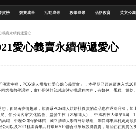
慧餐飲管家獲全國第二名
譽賀榜
競賽成果
活動成果
教學成果
品格教育
英文公園
長與青年學子溫馨對談 傳遞品格與智慧力量
學生蛻變成金融新星
1愛心義賣永續傳遞愛心
 燃爆傳統與現代
2021愛心義賣永續傳遞愛心
原創遊戲大賞雙佳作
國大專廣播詞競賽英文組佳作
融轉型與數位正義
介紹比賽」成績出爐
辦理「傳遞幸福，PCG達人烘焙社愛心點心義賣會」，本學期已經連續進入第16
排不同烘焙教學課程，由社長與幹部討論與安排課程內容，有麵包、蛋糕、餅乾
理想，但隨著疫情趨緩，觀管系PCG達人烘焙社義賣的產品也在逐漸升溫，加
局、伯公岡客家文化協會、盛發生技（木酢達人）、中國科技大學第6屆、1
喬治高職、中壢亞運保齡球館、國立清華大學課外活動組、湖口鄉東興村媽媽韻
公司以及2021桃園青年共好環球A19聯合成果展設攤義賣，這些在在實質的