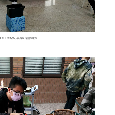
A彭士垣為愛心義賣現場開場暖場