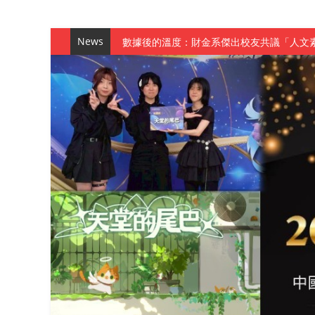
News
數據後的溫度：財金系傑出校友共議「人文
森城建設股份有限公司捐贈 嘉惠行管系莘莘
產學合作新里程！財金系師生參訪中租控股 
英文公園 315期
【 第404期 】影視系榮獲59屆美國休士
【 第404期 】你抓得到我嗎？數媒系VR
【 第404期 】數媒系《光影潛歷史》榮獲
【 第404期 】探索空間設計解方 室設系學子於
【 第404期 】從創意到實踐 數媒系學生
【 第404期 】以品格奠基、用領導領航：
【 第404期 】此夏，向未來！ 中國科大
領航AI創先例！ 數媒系錄音室獲「杜比全景