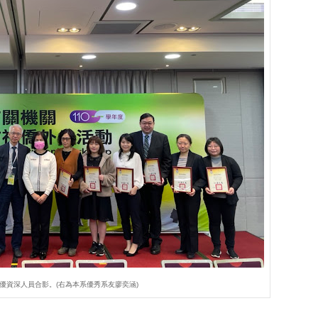
優資深人員合影。(右為本系優秀系友廖奕涵)