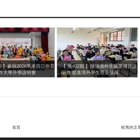
2期 】參與2026馬來西亞教育
【 第402期 】辦理僑外生就業博覽說
合作大學升學說明會
明會 促進境外學生留臺發展
首頁
較舊的文