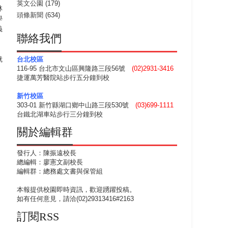
英文公園
(179)
林
頭條新聞
(634)
學
義
聯絡我們
就
台北校區
116-95 台北市文山區興隆路三段56號
(02)2931-3416
，
捷運萬芳醫院站步行五分鐘到校
新竹校區
303-01 新竹縣湖口鄉中山路三段530號
(03)699-1111
台鐵北湖車站步行三分鐘到校
關於編輯群
發行人：陳振遠校長
總編輯：廖憲文副校長
編輯群：總務處文書與保管組
本報提供校園即時資訊，歡迎踴躍投稿。
如有任何意見，請洽(02)29313416#2163
訂閱RSS