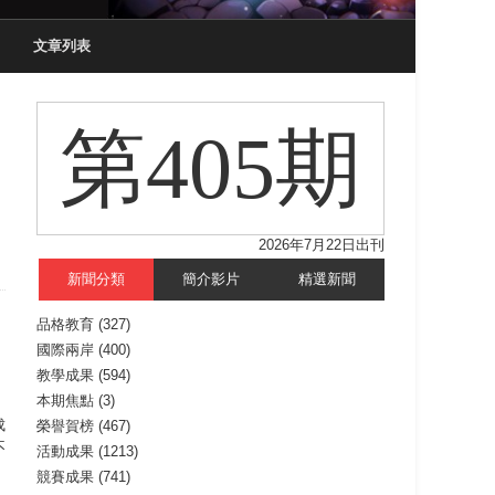
文章列表
第405期
2026年7月22日出刊
新聞分類
簡介影片
精選新聞
品格教育
(327)
國際兩岸
(400)
，
教學成果
(594)
本期焦點
(3)
成
榮譽賀榜
(467)
不
活動成果
(1213)
競賽成果
(741)