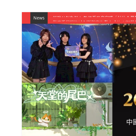
News
觀管系展現跨域創新與實作育人成效 AI智
學務處舉辦「董事長『聊』心室」 上官董事
成人之美成就學生夢想 菁英學程陪伴財金系
金曲陣容強勢進駐！中國科大原民音樂成果展
數媒系《天堂的尾巴》、《礦影》勇奪台灣
師生攜手磨練一個月！觀管系榮獲天籟盃全
一銀彭仁主中國科大開講 解密AI時代的金
通識教育中心主辦「114學年度AI英文自我
數據後的溫度：財金系傑出校友共議「人文
森城建設股份有限公司捐贈 嘉惠行管系莘莘
產學合作新里程！財金系師生參訪中租控股 
英文公園 315期