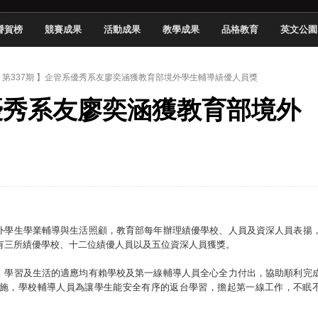
頓國際影展最高榮譽白金獎
譽賀榜
競賽成果
活動成果
教學成果
品格教育
英文公園
新創遊戲抱回金點新秀獎
全國實務專題競賽第一名
 第337期 】企管系優秀系友廖奕涵獲教育部境外學生輔導績優人員獎
 2026 TSID 提出具體舊建築再利用提案
系優秀系友廖奕涵獲教育部境外
於技專校院電腦動畫競賽嶄露頭角
中國科大雙校區學生會全國賽勇奪佳績
新竹畢典青銀共學、逐夢啟航
聲」與「Wwise」雙認證
外學生學業輔導與生活照顧，教育部每年辦理績優學校、人員及資深人員表揚
共有三所績優學校、十二位績優人員以及五位資深人員獲獎。
，學習及生活的適應均有賴學校及第一線輔導人員全心全力付出，協助順利完
施，學校輔導人員為讓學生能安全有序的返台學習，擔起第一線工作，不眠