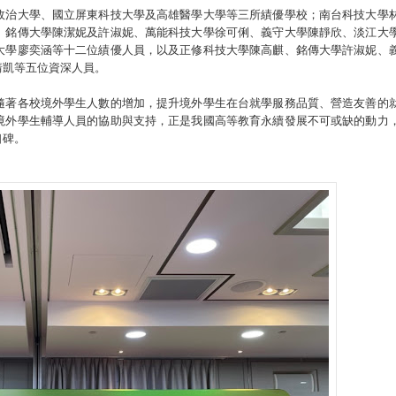
政治大學、國立屏東科技大學及高雄醫學大學等三所績優學校；南台科技大學
、銘傳大學陳潔妮及許淑妮、萬能科技大學徐可俐、義守大學陳靜欣、淡江大
大學廖奕涵等十二位績優人員，以及正修科技大學陳高麒、銘傳大學許淑妮、
靖凱等五位資深人員。
隨著各校境外學生人數的增加，提升境外學生在台就學服務品質、營造友善的
境外學生輔導人員的協助與支持，正是我國高等教育永續發展不可或缺的動力
口碑。