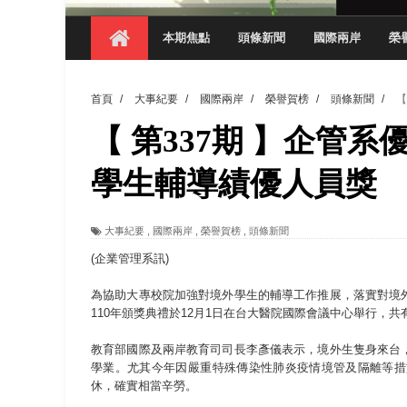
【 第404期 】影視系榮獲59屆美國休士
本期焦點
頭條新聞
國際兩岸
榮
【 第404期 】你抓得到我嗎？數媒系VR
【 第404期 】數媒系《光影潛歷史》榮獲
首頁
/
大事紀要
/
國際兩岸
/
榮譽賀榜
/
頭條新聞
/
【
【 第404期 】探索空間設計解方 室設系學子於
【 第337期 】企管
【 第404期 】從創意到實踐 數媒系學生
【 第404期 】以品格奠基、用領導領航：
學生輔導績優人員獎
【 第404期 】此夏，向未來！ 中國科大
大事紀要
,
國際兩岸
,
榮譽賀榜
,
頭條新聞
領航AI創先例！ 數媒系錄音室獲「杜比全景
(企業管理系訊)
為協助大專校院加強對境外學生的輔導工作推展，落實對境
110年頒獎典禮於12月1日在台大醫院國際會議中心舉行，
教育部國際及兩岸教育司司長李彥儀表示，境外生隻身來台
學業。尤其今年因嚴重特殊傳染性肺炎疫情境管及隔離等措
休，確實相當辛勞。