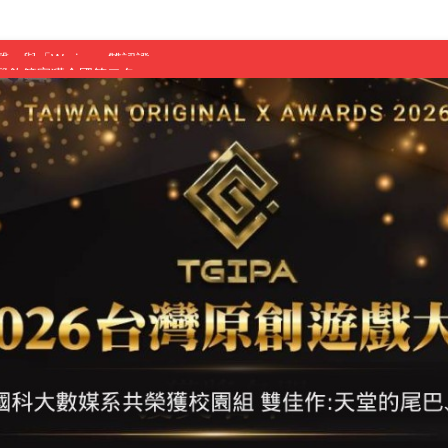
慧餐飲管家獲全國第二名
長與青年學子溫馨對談 傳遞品格與智慧力量
學生蛻變成金融新星
 燃爆傳統與現代
原創遊戲大賞雙佳作
國大專廣播詞競賽英文組佳作
融轉型與數位正義
介紹比賽」成績出爐
素養」 點亮智慧金融時代的跨域新局
學子
探索金融實習優勢