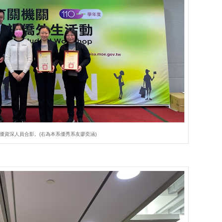
優資深人員合影。(右為本系優秀系友廖奕涵)