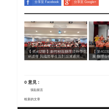
分享至 Facebook
分享至 Google+
【 第402期 】新竹校區辦理境外學生
【 第40
座談會 與國際學生面對面溝通與...
展 辦理
0 意見 :
張貼留言
較新的文章