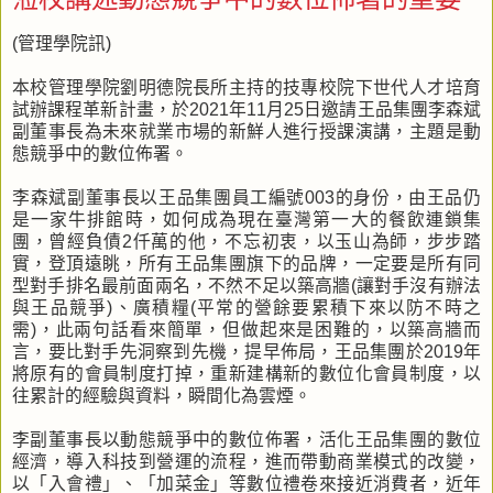
(管理學院訊)
本校管理學院劉明德院長所主持的技專校院下世代人才培育
試辦課程革新計畫，於2021年11月25日邀請王品集團李森斌
副董事長為未來就業市場的新鮮人進行授課演講，主題是動
態競爭中的數位佈署。
李森斌副董事長以王品集團員工編號003的身份，由王品仍
是一家牛排館時，如何成為現在臺灣第一大的餐飲連鎖集
團，曾經負債2仟萬的他，不忘初衷，以玉山為師，步步踏
實，登頂遠眺，所有王品集團旗下的品牌，一定要是所有同
型對手排名最前面兩名，不然不足以築高牆(讓對手沒有辦法
與王品競爭)、廣積糧(平常的營餘要累積下來以防不時之
需)，此兩句話看來簡單，但做起來是困難的，以築高牆而
言，要比對手先洞察到先機，提早佈局，王品集團於2019年
將原有的會員制度打掉，重新建構新的數位化會員制度，以
往累計的經驗與資料，瞬間化為雲煙。
李副董事長以動態競爭中的數位佈署，活化王品集團的數位
經濟，導入科技到營運的流程，進而帶動商業模式的改變，
以「入會禮」、「加菜金」等數位禮卷來接近消費者，近年