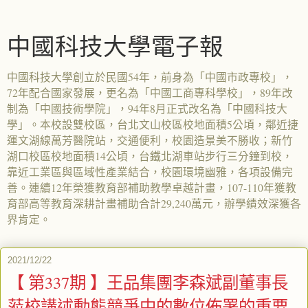
中國科技大學電子報
中國科技大學創立於民國54年，前身為「中國市政專校」，
72年配合國家發展，更名為「中國工商專科學校」，89年改
制為「中國技術學院」，94年8月正式改名為「中國科技大
學」。本校設雙校區，台北文山校區校地面積5公頃，鄰近捷
運文湖線萬芳醫院站，交通便利，校園造景美不勝收；新竹
湖口校區校地面積14公頃，台鐵北湖車站步行三分鐘到校，
靠近工業區與區域性產業結合，校園環境幽雅，各項設備完
善。連續12年榮獲教育部補助教學卓越計畫，107-110年獲教
育部高等教育深耕計畫補助合計29,240萬元，辦學績效深獲各
界肯定。
2021/12/22
【 第337期 】王品集團李森斌副董事長
蒞校講述動態競爭中的數位佈署的重要