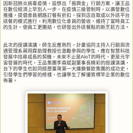
因新冠肺炎病毒疫情，設想出「振興金」行銷方案，讓王品
在數位經濟上早別人一步，在疫情三級管制時，以廣發數位
推播，提倡會員網路訂餐有折扣，採到店自取或以外送平台
送餐的模式進行，利用數位化會員的營收，維持了當時員工
的生計，使員工更團結，也研發出外送餐點的新烹飪方法。
此次的授課演講，師生反應熱烈，計畫協同主持人行銷與流
通管理系蔣岡霖助理教授也激勵參與的學生，應在智慧科技
發展中找尋成長的契機，未來不止是AIoT的時代，更是元宇
宙發展的時代，王品集團李森斌副董事長精彩的授課演講，
台下的學生也如同經歷臺灣第一大連鎖餐飲集團的成功史，
引發學生們學習的榜樣，也讓學生了解優質標竿企業的數位
佈署。