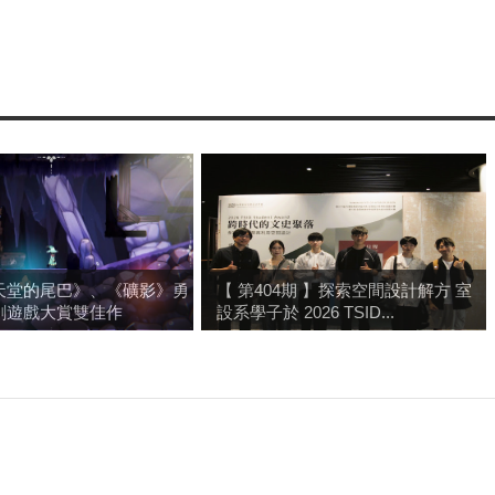
天堂的尾巴》、《礦影》勇
【 第404期 】探索空間設計解方 室
創遊戲大賞雙佳作
設系學子於 2026 TSID...