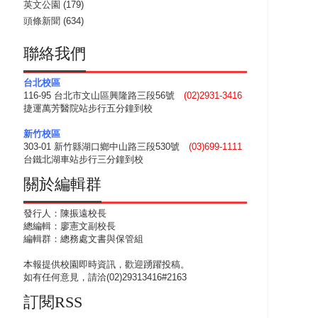
英文公園
(179)
頭條新聞
(634)
聯絡我們
台北校區
116-95 台北市文山區興隆路三段56號
(02)2931-3416
捷運萬芳醫院站步行五分鐘到校
新竹校區
303-01 新竹縣湖口鄉中山路三段530號
(03)699-1111
台鐵北湖車站步行三分鐘到校
關於編輯群
發行人：陳振遠校長
總編輯：廖憲文副校長
編輯群：總務處文書與保管組
本報提供校園即時資訊，歡迎踴躍投稿。
如有任何意見，請洽(02)29313416#2163
訂閱RSS