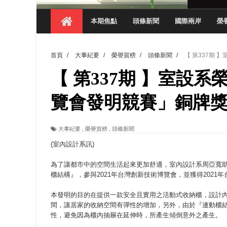
【 第404期 】影視系榮獲59屆美國休士
本期焦點
頭條新聞
國際兩岸
榮
【 第404期 】你抓得到我嗎？數媒系VR
【 第404期 】數媒系《光影潛歷史》榮獲
首頁
/
大事紀要
/
榮譽賀榜
/
頭條新聞
/
【 第337期
【 第404期 】探索空間設計解方 室設系學子於
【 第337期 】室設系
【 第404期 】從創意到實踐 數媒系學生
【 第404期 】以品格奠基、用領導領航：
覽會發明競賽」銅牌
【 第404期 】此夏，向未來！ 中國科大
大事紀要
,
榮譽賀榜
,
頭條新聞
領航AI創先例！ 數媒系錄音室獲「杜比全景
(室內設計系訊)
為了讓都市中的空間生活起來更加舒適，室內設計系周亞寬
櫃結構』，參與2021年台灣創新技術博覽會，並獲得2021
本發明的目的在提供一款安全且實用之活動式收納櫃，設計
間，讓居家的收納空間有彈性的增加，另外，由於『連動櫃
性，避免因為櫃內抽屜在延伸時，所產生傾倒意外之產生。