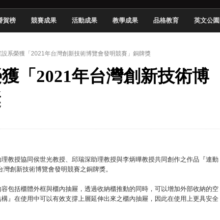
頓國際影展最高榮譽白金獎
譽賀榜
競賽成果
活動成果
教學成果
品格教育
英文公園
新創遊戲抱回金點新秀獎
全國實務專題競賽第一名
 】室設系榮獲「2021年台灣創新技術博覽會發明競賽」銅牌獎
 2026 TSID 提出具體舊建築再利用提案
榮獲「2021年台灣創新技術博
於技專校院電腦動畫競賽嶄露頭角
中國科大雙校區學生會全國賽勇奪佳績
獎
新竹畢典青銀共學、逐夢啟航
聲」與「Wwise」雙認證
助理教授協同侯世光教授、邱瑞深助理教授與李炳曄教授共同創作之作品『連動
年台灣創新技術博覽會發明競賽之銅牌獎。
內容包括櫃體外框與櫃內抽屜，透過收納櫃推動的同時，可以增加外部收納的空
結構』在使用中可以有效支撐上層延伸出來之櫃內抽屜，因此在使用上更具安全