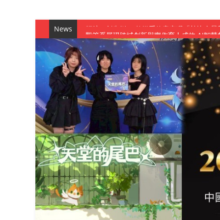
News
觀管系展現跨域創新與實作育人成效 AI智
學務處舉辦「董事長『聊』心室」 上官董事
成人之美成就學生夢想 菁英學程陪伴財金系
金曲陣容強勢進駐！中國科大原民音樂成果展
數媒系《天堂的尾巴》、《礦影》勇奪台灣
師生攜手磨練一個月！觀管系榮獲天籟盃全
一銀彭仁主中國科大開講 解密AI時代的金
通識教育中心主辦「114學年度AI英文自我
數據後的溫度：財金系傑出校友共議「人文
森城建設股份有限公司捐贈 嘉惠行管系莘莘
產學合作新里程！財金系師生參訪中租控股 
英文公園 315期