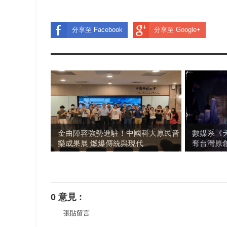
分享至 Facebook
分享至 Google+
金曲陣容強勢進駐！中國科大原民音
數媒系《
樂成果展 燃爆傳統與現代
奪台灣原
0 意見 :
張貼留言