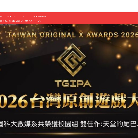
慧餐飲管家獲全國第二名
長與青年學子溫馨對談 傳遞品格與智慧力量
學生蛻變成金融新星
 燃爆傳統與現代
原創遊戲大賞雙佳作
國大專廣播詞競賽英文組佳作
融轉型與數位正義
介紹比賽」成績出爐
素養」 點亮智慧金融時代的跨域新局
學子
探索金融實習優勢