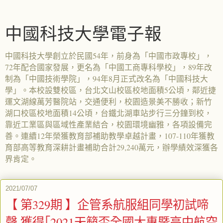
中國科技大學電子報
中國科技大學創立於民國54年，前身為「中國市政專校」，
72年配合國家發展，更名為「中國工商專科學校」，89年改
制為「中國技術學院」，94年8月正式改名為「中國科技大
學」。本校設雙校區，台北文山校區校地面積5公頃，鄰近捷
運文湖線萬芳醫院站，交通便利，校園造景美不勝收；新竹
湖口校區校地面積14公頃，台鐵北湖車站步行三分鐘到校，
靠近工業區與區域性產業結合，校園環境幽雅，各項設備完
善。連續12年榮獲教育部補助教學卓越計畫，107-110年獲教
育部高等教育深耕計畫補助合計29,240萬元，辦學績效深獲各
界肯定。
2021/07/07
【 第329期 】企管系航服組同學初試啼
聲 獲得｢2021天籟盃全國大專暨高中航空