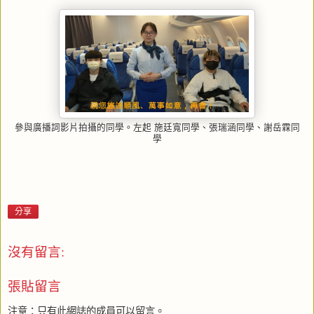
參與廣播詞影片拍攝的同學。左起 施廷寬同學、張瑞涵同學、謝岳霖同
學
分享
沒有留言:
張貼留言
注意：只有此網誌的成員可以留言。