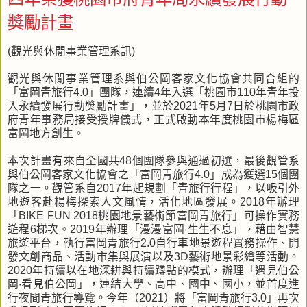
獎勵計畫
(觀光與休閒事業管理系訊)
觀光與休閒事業管理系與伯公岡客家文化協會共同合組的
「富岡青旅行4.0」團隊，連續4年入選「桃園市110年青年投
入永續發展行動獎勵計畫」，並於2021年5月7日於桃園市政
府青年事務局接受授牌儀式，正式啟動本年度桃園市楊梅區
富岡地方創生。
本次計畫有來自全國共48個團隊參與通過初選，最後觀管系
與伯公岡客家文化協會之「富岡青旅行4.0」成為獲選15個團
隊之一。觀管系自2017年起規劃「青旅行行程」，以吸引外
地遊客赴楊梅探索人文風情，活化地區發展。2018年辦理
「BIKE FUN 2018桃園地景藝術節富岡青旅行」可操作實務
遊程6梯次。2019年辦理「漫漫富岡‧生生不息」，藉由智慧
旅遊平台，執行富岡青旅行2.0自行車地景遊程實務操作、開
發文創商品、活動市集與展演以及3D藝術地景彩繪等活動。
2020年持續以在地深耕與持續蹲點的模式，辦理「遇見伯公
岡‧看見伯公岡」，連結大學、高中、國中、國小，並首度進
行夜間青旅行導覽。今年（2021）將「富岡青旅行3.0」再次