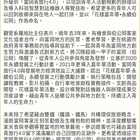
升級到「富岡青旅行4.0」，以培訓青年人活動規劃的辦理以
及導入科技智慧對話機器人導覽技術，希望更多的青年人可
以回到故鄉來與在地人一起打拼，並以「花樣嘉年華•永續伯
公岡」作為命名。
觀管系羅旭壯主任表示，過年去3年來，有機會與伯公岡客家
文化協會合作，向富岡地方的民眾、耆老學習，更在桃園市
政府青年事務局的指導與協助下，一起與青年為富岡地方創
生努力與激盪各式創新方式，將沉睡超過一甲子的富岡（伯
公岡）喚醒了，從青年人公共參與角度為發想，立基於2020
年永續發展之行動計畫，2021年更導入嘉年華活動、富岡青
旅行4.0與發展地方經濟效益三大議題，提出「花樣嘉年華‧永
續伯公岡」永續發展之行動獎勵計畫，執行策略包括：開發
課程教案、影片拍攝、自行車地景遊程實務操作、文創商品
開發、花樣嘉年華活動、設計導覽對話機器人與辦理成果交
流座談會，藉由青年人返鄉公共參與地方創生，持續注入青
年人的生命力。
未來除了希望藉由雙鐵（鐵路、鐵馬）共構環保旅遊概念，
漫遊富岡客家庄刻苦勤儉及生機勃勃的精神，並深度體驗客
家米食與參觀導覽當地的地景藝術，參訪遊客也可藉由富岡
青旅行4.0留下滿滿屬於自己回憶的足跡外，更希望透過這次
富岡青旅行4.0的活動，把富岡（伯公岡）的好與美也繼續散