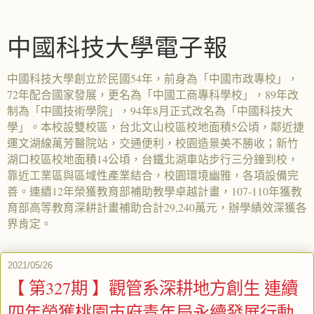
中國科技大學電子報
中國科技大學創立於民國54年，前身為「中國市政專校」，
72年配合國家發展，更名為「中國工商專科學校」，89年改
制為「中國技術學院」，94年8月正式改名為「中國科技大
學」。本校設雙校區，台北文山校區校地面積5公頃，鄰近捷
運文湖線萬芳醫院站，交通便利，校園造景美不勝收；新竹
湖口校區校地面積14公頃，台鐵北湖車站步行三分鐘到校，
靠近工業區與區域性產業結合，校園環境幽雅，各項設備完
善。連續12年榮獲教育部補助教學卓越計畫，107-110年獲教
育部高等教育深耕計畫補助合計29,240萬元，辦學績效深獲各
界肯定。
2021/05/26
【 第327期 】觀管系深耕地方創生 連續
四年榮獲桃園市府青年局永續發展行動