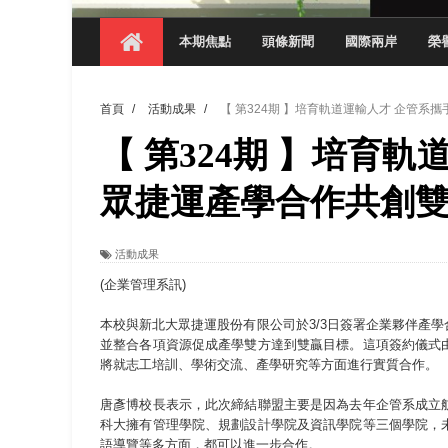
【 第404期 】影視系榮獲59屆美國休士
本期焦點
頭條新聞
國際兩岸
榮
【 第404期 】你抓得到我嗎？數媒系VR
【 第404期 】數媒系《光影潛歷史》榮獲
首頁
/
活動成果
/
【 第324期 】培育軌道運輸人才 企管
【 第404期 】探索空間設計解方 室設系學子於
【 第324期 】培育
【 第404期 】從創意到實踐 數媒系學生
【 第404期 】以品格奠基、用領導領航：
眾捷運產學合作共創
【 第404期 】此夏，向未來！ 中國科大
活動成果
領航AI創先例！ 數媒系錄音室獲「杜比全景
(企業管理系訊)
本校與新北大眾捷運股份有限公司於3/3日簽署企業夥伴產
並整合各項資源促成產學雙方達到雙贏目標。這項簽約儀式
將就志工培訓、學術交流、產學研究等方面進行實質合作。
唐彥博校長表示，此次締結聯盟主要是因為去年企管系成立
科大擁有管理學院、規劃設計學院及資訊學院等三個學院，
語導覽等多方面，都可以進一步合作。