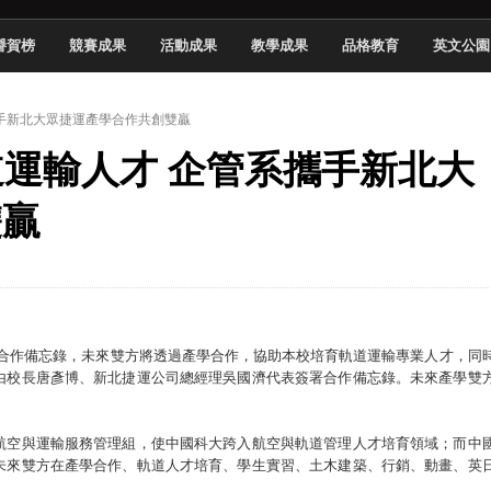
頓國際影展最高榮譽白金獎
譽賀榜
競賽成果
活動成果
教學成果
品格教育
英文公園
新創遊戲抱回金點新秀獎
全國實務專題競賽第一名
系攜手新北大眾捷運產學合作共創雙贏
 2026 TSID 提出具體舊建築再利用提案
軌道運輸人才 企管系攜手新北大
於技專校院電腦動畫競賽嶄露頭角
中國科大雙校區學生會全國賽勇奪佳績
雙贏
新竹畢典青銀共學、逐夢啟航
聲」與「Wwise」雙認證
學合作備忘錄，未來雙方將透過產學合作，協助本校培育軌道運輸專業人才，同
由校長唐彥博、新北捷運公司總經理吳國濟代表簽署合作備忘錄。未來產學雙
航空與運輸服務管理組，使中國科大跨入航空與軌道管理人才培育領域；而中
未來雙方在產學合作、軌道人才培育、學生實習、土木建築、行銷、動畫、英