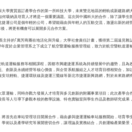
與大學實質簽訂產學合作的第一所科技大學，未來雙北地區的輕軌或新建路網
，如何吸納及培育人才將是一個重要議題。這次與中國科大的合作，除了讓學生
北捷運公司是個年輕的公司，希望能藉由與年輕人的互動交流，激盪出新的經
車後，將更有機會可以展開多元合作方案。
院長主持的｢萬芳商圈在地活化與升級」大學社會責任計畫，獲得第二屆遠見雜
109學年度於企業管理系之下成立了航空暨運輸服務管理組，致力於航空暨軌道運
重視軌道運輸服務等相關課程，因都市興建捷運系統為持續發展中的趨勢，且為
元、創新及永續經營等核心價值，與企管系航服組之人才培育目標相契合，加
責安坑輕軌、捷運環狀線及捷運三鶯線等新北市捷運新興路網，對於未來路網
大眾運輸，同時亦戮力發展人才培育與多元創新的附屬事業項目；此次產學合
校長等人引導下參觀本校的教學設施、特色實驗室與學生作品及教師研究成果
，將首先在車站管理項目開展合作，藉由參與捷運運輸車站服務開始，培育學
、學術以及產學研究等展開密切合作，讓理論及實務結合，共創運輸產業榮景