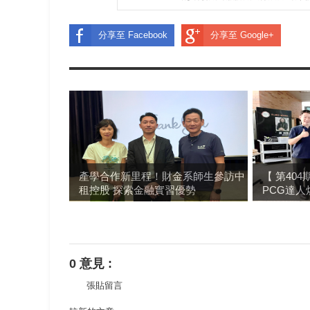
分享至 Facebook
分享至 Google+
產學合作新里程！財金系師生參訪中
【 第40
租控股 探索金融實習優勢
PCG達人
0 意見 :
張貼留言