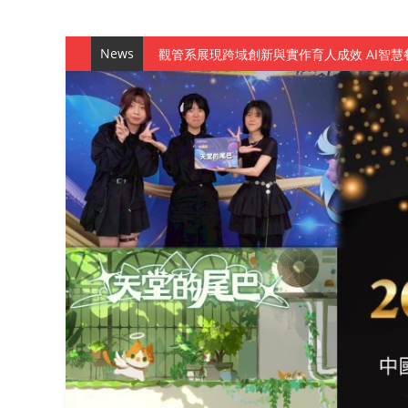
News
觀管系展現跨域創新與實作育人成效 AI智
學務處舉辦「董事長『聊』心室」 上官董事
成人之美成就學生夢想 菁英學程陪伴財金系
金曲陣容強勢進駐！中國科大原民音樂成果展
數媒系《天堂的尾巴》、《礦影》勇奪台灣
師生攜手磨練一個月！觀管系榮獲天籟盃全
一銀彭仁主中國科大開講 解密AI時代的金
通識教育中心主辦「114學年度AI英文自我
數據後的溫度：財金系傑出校友共議「人文
森城建設股份有限公司捐贈 嘉惠行管系莘莘
產學合作新里程！財金系師生參訪中租控股 
英文公園 315期