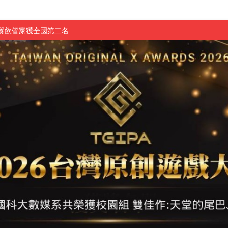
慧餐飲管家獲全國第二名
長與青年學子溫馨對談 傳遞品格與智慧力量
學生蛻變成金融新星
 燃爆傳統與現代
原創遊戲大賞雙佳作
國大專廣播詞競賽英文組佳作
融轉型與數位正義
介紹比賽」成績出爐
素養」 點亮智慧金融時代的跨域新局
學子
探索金融實習優勢