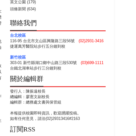
英文公園
(179)
頭條新聞
(634)
大
體
聯絡我們
營
台北校區
116-95 台北市文山區興隆路三段56號
(02)2931-3416
誌
捷運萬芳醫院站步行五分鐘到校
輸
新竹校區
303-01 新竹縣湖口鄉中山路三段530號
(03)699-1111
政
台鐵北湖車站步行三分鐘到校
以
關於編輯群
有
發行人：陳振遠校長
作
總編輯：廖憲文副校長
，
編輯群：總務處文書與保管組
本報提供校園即時資訊，歡迎踴躍投稿。
如有任何意見，請洽(02)29313416#2163
生
，
訂閱RSS