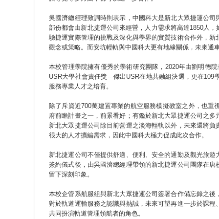
吳國濟總經理致詞時則表示，中國科大是新北大眾捷運公司
部份都會由新北捷運公司來經營，人力需求將高達1850人
驗捷運實際管理的挑戰及深化與學界的實質技術合作外，新
觀念或策略。而安坑輕軌與中國科大更有地緣關係，未來通
本校管理學院擁有優秀的學術研究團隊，2020年由劉明德
USR大學社會責任獎---傑出USR在地共融組決選，更在
服務專業人才之培育。
除了斥資近700萬建置專業的航空服務模擬教室之外，也
府前瞻計畫之一，前景看好；有鑑於新北大眾捷運公司之多
新北大眾捷運公司除目前營運之淡海輕軌以外，未來還將負
很大的人才擴編需求，因此中國科大極力促成此次合作。
新北捷運公司不僅提供舒適、便利、安全的通勤及觀光旅遊
簽約儀式後，由吳國濟總經理帶領的新北捷運公司團隊在唐
留下深刻印象。
本校企管系航服組與新北大眾捷運公司簽署合作備忘錄之後
對於軌道運輸服務之認識與熱誠，未來可望再進一步於課程
共同扮演軌道管理領航者的角色。