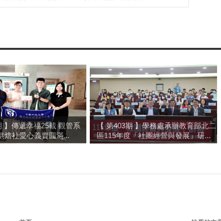
4期 】傳遞幸福25載 觀管系
【 第403期 】學務處承辦教育部北二
烘焙社愛心義賣圓滿...
區115年度「社團經營與發展」研...