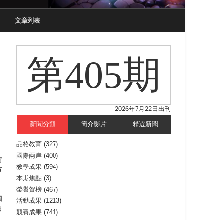
文章列表
第405期
2026年7月22日出刊
新聞分類
簡介影片
精選新聞
品格教育
(327)
國際兩岸
(400)
時
教學成果
(594)
方
本期焦點
(3)
榮譽賀榜
(467)
國
活動成果
(1213)
日
競賽成果
(741)