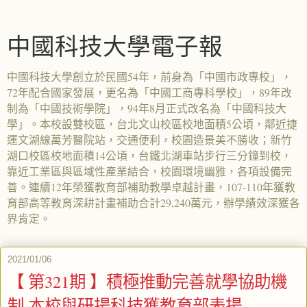
中國科技大學電子報
中國科技大學創立於民國54年，前身為「中國市政專校」，
72年配合國家發展，更名為「中國工商專科學校」，89年改
制為「中國技術學院」，94年8月正式改名為「中國科技大
學」。本校設雙校區，台北文山校區校地面積5公頃，鄰近捷
運文湖線萬芳醫院站，交通便利，校園造景美不勝收；新竹
湖口校區校地面積14公頃，台鐵北湖車站步行三分鐘到校，
靠近工業區與區域性產業結合，校園環境幽雅，各項設備完
善。連續12年榮獲教育部補助教學卓越計畫，107-110年獲教
育部高等教育深耕計畫補助合計29,240萬元，辦學績效深獲各
界肯定。
2021/01/06
【 第321期 】積極推動完善就學協助機
制 本校與研揚科技獲教育部表揚