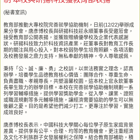
(秘書室訊)
教育部推動大專校院完善就學協助機制，日前(12/22)舉辦成
果分享會，唐彥博校長與研揚科技莊永順董事長受邀蒞會，
接受教育部公開表揚，並獲致贈績優學校及企業代表感謝
狀。研揚科技致力於科技資訊產業，莊董事長對教育工作長
期的關注與用心投入，對本校弱勢學生培育照顧、各項活動
及校務發展之鼎力支持，無私奉獻的精神，令人尊敬感佩。
秉持「公、誠、廉、勇」之校訓，以崇法務實之理念，認真
辦學，培養學生品德教育核心價值：團隊合作、尊重生命、
負責盡職、孝親尊長，共塑溫馨校園，這本校上官永欽董事
長畢生致力的辦學目標。本校在完善就學協助機制規劃一系
列學習輔導措施，提供學習獎助學金，從入學、課業、證照
或職涯規劃等多元輔導措施，讓經濟需要協助的學生可以無
後顧之憂。目的是希望他們減少打工，更專注於學習，實施
成效良好。
唐彥博校長表示，中國科技大學關心每位學子原生家庭背景
差異，提供享有公平、合理、均等的教育機會，更注重經濟
及文化不利族群子女發展權利之保障。結合教育部補助，積