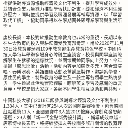
極提供輔導資源協助經濟及文化不利生，提升學習成效外，
並結合企業力量戮力推動學習扶助計畫，緩和經濟不利生經
濟壓力，同時並提供學習及職涯發展等輔導資源，以「學習
取代工讀」，協助同學得以在學期間兼顧課業學習與生活所
需。
唐校長說，本校對於推動生命教育也非常的重視，長期以來
在生命教育的投入與耕耘備受教育部肯定，甫於2020年11月
30日獲教育部頒贈109年教育部生命教育特色學校。中國科
技大學每年舉辦多場身心障礙生座談會，校長與同學座談瞭
解學生在就學的適應狀況，並關懷期勉同學向上努力。今年
舉辦「感恩耶誕」活動，活動內容更加廣泛多元，有合聲演
唱、器樂演奏、英語團康活動及薑餅屋製作，邀請系學會、
原住民的學生、特殊教育的學生及一般生等各類學生熱情參
與，學生透過此活動實際體驗，瞭解英文學習及感謝的重要
意義，學校是個大家庭，各類不同學生相互協助和樂共融。
中國科技大學自2018年起參與輔導之經濟及文化不利生計
1,384人，其中已累計有254人次於國際競賽獲獎，包含德國
紅點獲獎11人，全國競賽中3人獲2019搶鮮大賽創意發想類
優選、29人獲「新一代金點新秀設計獎」，輔導成效卓越。
唐彥博校長表示，將持續發揮友善校園多族群關懷的教育理