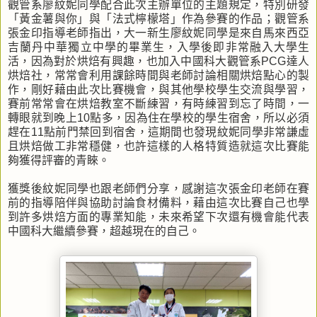
觀管系廖紋妮同學配合此次主辦單位的主題規定，特別研發
「黃金薯與你」與「法式檸檬塔」作為參賽的作品；觀管系
張金印指導老師指出，大一新生廖紋妮同學是來自馬來西亞
吉蘭丹中華獨立中學的畢業生，入學後即非常融入大學生
活，因為對於烘焙有興趣，也加入中國科大觀管系PCG達人
烘焙社，常常會利用課餘時間與老師討論相關烘焙點心的製
作，剛好藉由此次比賽機會，與其他學校學生交流與學習，
賽前常常會在烘焙教室不斷練習，有時練習到忘了時間，一
轉眼就到晚上10點多，因為住在學校的學生宿舍，所以必須
趕在11點前門禁回到宿舍，這期間也發現紋妮同學非常謙虛
且烘焙做工非常穩健，也許這樣的人格特質造就這次比賽能
夠獲得評審的青睞。
獲獎後紋妮同學也跟老師們分享，感謝這次張金印老師在賽
前的指導陪伴與協助討論食材備料，藉由這次比賽自己也學
到許多烘焙方面的專業知能，未來希望下次還有機會能代表
中國科大繼續參賽，超越現在的自己。