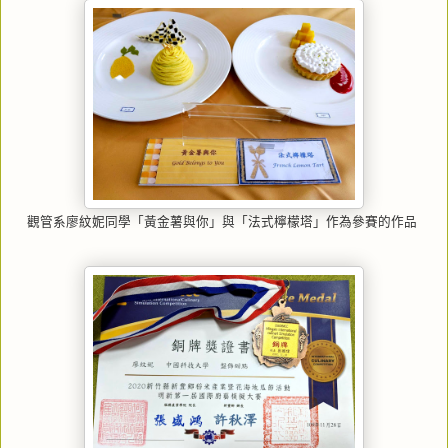
觀管系廖紋妮同學「黃金薯與你」與「法式檸檬塔」作為參賽的作品