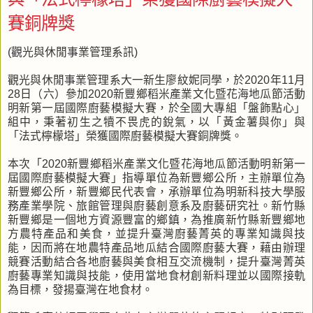
賽銅牌獎
(觀光與休閒事業管理系訊)
觀光與休閒事業管理系大一新生廖紋妮同學，於2020年11月
28日（六）參加2020新豐鄉稻米產業文化暨花海地瓜節活動
明新第一屆國際廚藝模擬大賽，於全國大專組「盤飾點心」
組中，秉著初生之犢不畏虎的銳氣，以「黃金薯與你」與
「法式檸檬塔」榮獲國際廚藝模擬大賽銅牌獎。
本次「2020新豐鄉稻米產業文化暨花海地瓜節活動明新第一
屆國際廚藝模擬大賽」指導單位為新豐鄉公所，主辦單位為
新豐鄉公所，新豐鄉民代表會，承辦單位為明新科技大學服
務產業學院、旅館管理與廚藝創意系及廚藝研究社。新竹縣
新豐鄉是一個地方資源豐富的鄉鎮，為推廣新竹縣新豐鄉地
方農特產品和美食，並提升臺灣廚藝菁英的專業知識與技
能，因而將在地農特產品地瓜結合國際廚藝大賽，藉由辦理
競賽活動結合各地廚藝與美食相互交流機制，提升臺灣菁英
廚藝專業知識與技能，使用當地食材創新料理並以國際接軌
為目標，發揚臺灣在地食材。