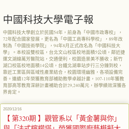
中國科技大學電子報
中國科技大學創立於民國54年，前身為「中國市政專校」，
72年配合國家發展，更名為「中國工商專科學校」，89年改
制為「中國技術學院」，94年8月正式改名為「中國科技大
學」。本校設雙校區，台北文山校區校地面積5公頃，鄰近捷
運文湖線萬芳醫院站，交通便利，校園造景美不勝收；新竹
湖口校區校地面積14公頃，台鐵北湖車站步行三分鐘到校，
靠近工業區與區域性產業結合，校園環境幽雅，各項設備完
善。連續12年榮獲教育部補助教學卓越計畫，107-110年獲教
育部高等教育深耕計畫補助合計29,240萬元，辦學績效深獲各
界肯定。
2020/12/16
【 第320期 】觀管系以「黃金薯與你」
與「法式檸檬塔」榮獲國際廚藝模擬大