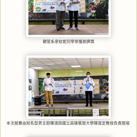
觀管系廖紋妮同學榮獲銅牌獎
本次競賽由知名型男主廚陳鴻與國立高雄餐旅大學陳寬定教授負責開場