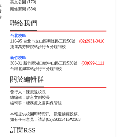
英文公園
(179)
住
頭條新聞
(634)
費
嚐
聯絡我們
台北校區
116-95 台北市文山區興隆路三段56號
(02)2931-3416
捷運萬芳醫院站步行五分鐘到校
新竹校區
303-01 新竹縣湖口鄉中山路三段530號
(03)699-1111
台鐵北湖車站步行三分鐘到校
關於編輯群
發行人：陳振遠校長
總編輯：廖憲文副校長
編輯群：總務處文書與保管組
本報提供校園即時資訊，歡迎踴躍投稿。
如有任何意見，請洽(02)29313416#2163
訂閱RSS