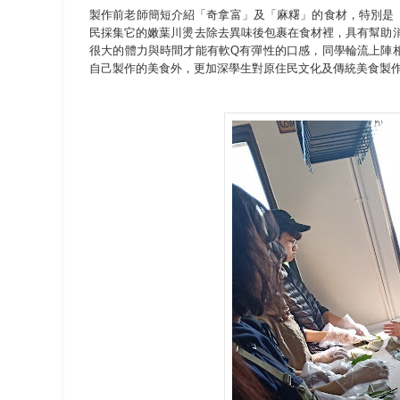
製作前老師簡短介紹「奇拿富」及「麻糬」的食材，特別是
民採集它的嫩葉川燙去除去異味後包裹在食材裡，具有幫助
很大的體力與時間才能有軟Q有彈性的口感，同學輪流上陣
自己製作的美食外，更加深學生對原住民文化及傳統美食製