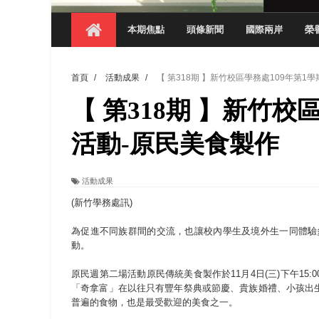
【 第404期 】影視系榮獲59屆美國休士
本期焦點
頭條新聞
國際兩岸
榮
【 第404期 】你抓得到我嗎？數媒系VR
【 第404期 】數媒系《光影潛歷史》榮獲
首頁
/
活動成果
/
【 第318期 】新竹校區學務處109年第1
【 第404期 】探索空間設計解方 室設系學子於
【 第318期 】新竹校
【 第404期 】從創意到實踐 數媒系學生
【 第404期 】以品格奠基、用領導領航：
活動-原民美食製作
【 第404期 】此夏，向未來！ 中國科大
活動成果
領航AI創先例！ 數媒系錄音室獲「杜比全景
(新竹學務處訊)
為促進不同族群間的交流，也讓校內學生及境外生一同體驗多
動。
原民週第二場活動原民傳統美食製作於11月4日(三)下午1
「奇拿富」在以往只有豐年祭典或節慶、貴族婚禮、小孩出
普遍的食物，也是最受歡迎的美食之一。