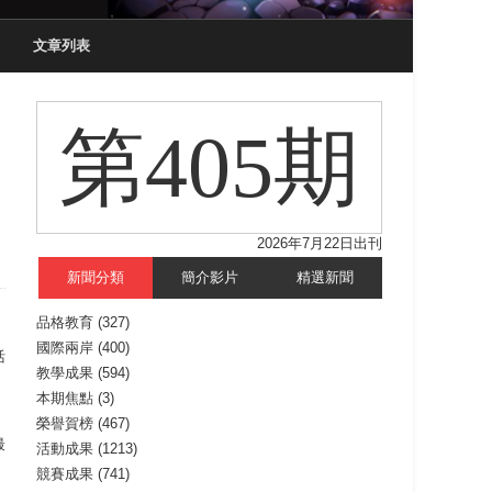
文章列表
第405期
2026年7月22日出刊
新聞分類
簡介影片
精選新聞
品格教育
(327)
國際兩岸
(400)
活
教學成果
(594)
本期焦點
(3)
，
榮譽賀榜
(467)
最
活動成果
(1213)
競賽成果
(741)