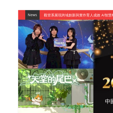
News
觀管系展現跨域創新與實作育人成效 AI智
學務處舉辦「董事長『聊』心室」 上官董事
成人之美成就學生夢想 菁英學程陪伴財金系
金曲陣容強勢進駐！中國科大原民音樂成果展
數媒系《天堂的尾巴》、《礦影》勇奪台灣
師生攜手磨練一個月！觀管系榮獲天籟盃全
一銀彭仁主中國科大開講 解密AI時代的金
通識教育中心主辦「114學年度AI英文自我
數據後的溫度：財金系傑出校友共議「人文
森城建設股份有限公司捐贈 嘉惠行管系莘莘
產學合作新里程！財金系師生參訪中租控股 
英文公園 315期