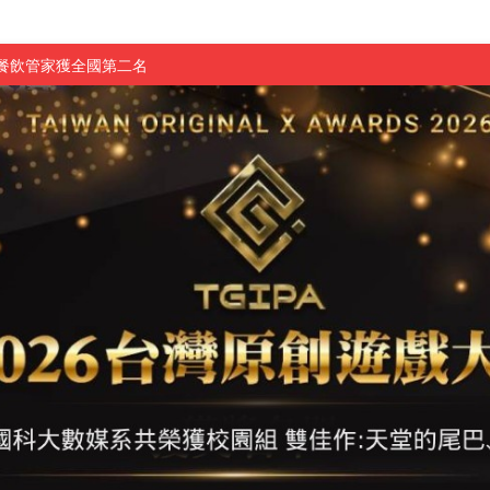
慧餐飲管家獲全國第二名
長與青年學子溫馨對談 傳遞品格與智慧力量
學生蛻變成金融新星
 燃爆傳統與現代
原創遊戲大賞雙佳作
國大專廣播詞競賽英文組佳作
融轉型與數位正義
介紹比賽」成績出爐
素養」 點亮智慧金融時代的跨域新局
學子
探索金融實習優勢