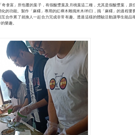
「奇拿富」所包覆的葉子，有假酸漿葉及月桃葉這二種，尤其是假酸漿葉，原
消化的功能。製作「麻糬」專用的紅櫸木雕搗米木/杵臼，搗「麻糬」的過程要
相互合作累了就換人一起合力完成非常有趣。透過這樣的體驗活動讓學生能品
作的樂趣。