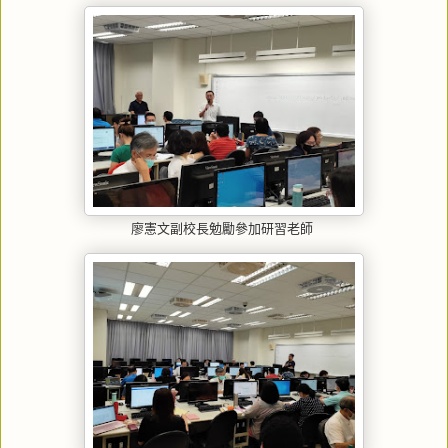
廖憲文副校長勉勵參加研習老師