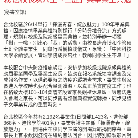
(秘書室訊)
台北校區於6/14舉行「揮灑青春、綻放魅力」109年畢業典
禮，因應疫情畢業典禮特別採行「分時分地分流」方式處
理，規劃有校級及院系級畢業典禮。並特別舉辦一項獨
「樹」一幟、別出心「裁」的活動，由校長唐彥博和企管碩
士班全體畢業生一同舉行贈樹植栽儀式，象徵：「中國科技
大學永續發展，管理學院成長茁壯，教師同學生生不息！」
本校配合中央防疫措施規定，安排參加校級或院系級典禮的
應屆畢業同學及畢業生家長，皆應在報名系統填寫調查及完
成報名作業，以備必要時之防疫追蹤調查需求，畢業生與家
長進入學校時也要配合量測體溫，以真正落實防疫工作；也
在格致大樓101~104會議室設置家長觀禮休息區，讓無法進
入會場之家長，可以同步觀看整個典禮實況轉播，同步見證
子女學業有成的重要時刻。
台北校區今年共有2,192名畢業生(日間部1,423名、進修部
368名、進修學院401名)，畢業典禮主題係「揮灑青春、綻
放魅力」，一開場由在校同學表演的開場舞蹈揭開序幕，董
事長上官永欽因疫情在紐約無法回台，因此特別錄製影片對