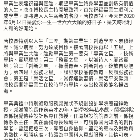
畢業生表達祝福與嘉勉，期望畢業生終身學習並創造有價值
的人生。唐彥博校長主持開場致詞，首先祝福畢業生順利完
成學業，即將進入人生嶄新的階段，唐校長說，今天是2020
年6月14日是愛你一生一世六六大順的好日子，是天時地利
人和的好開始。
唐校長特別以人生「三歷」期勉畢業生：創造學歷、累積經
歷、減少病歷，努力達成目標。接著唐校長再以「五星」上
將與畢業生共勉，勉勵畢業生第一要有「專業之星」，技術
專精、實現理想；第二「務實之星」，以誠待人、腳踏實
地；第三「創新之星」，揮灑青春、創新創意，綻放自身魅
力；第四是「服務之星」，謹記學校品德教育，反饋服務社
會；第五是「樂活之星」，常保運動習慣，樂活平安健康！
唐校長期許畢業生在校時學有專精，走出校園後能名揚四
海。
畢業典禮中特別頒發服務感謝狀予規劃設計學院簡福鋛教
授，感謝簡院長作育英才29年，對學校無私奉獻。簡福鋛院
長係視覺傳達設計系專任教授，任職規設院院長之前，係視
傳系系主任，其在藝術專長領域中，可謂係國內知名的創作
學者，曾經罹癌三次，靠著自身信仰、堅定的意志及對教育
的熱忱，戰勝病魔，持續為中國科大貢獻服務，其情可表，