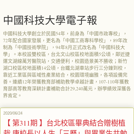
中國科技大學電子報
中國科技大學創立於民國54年，前身為「中國市政專校」，
72年配合國家發展，更名為「中國工商專科學校」，89年改
制為「中國技術學院」，94年8月正式改名為「中國科技大
學」。本校設雙校區，台北文山校區校地面積5公頃，鄰近捷
運文湖線萬芳醫院站，交通便利，校園造景美不勝收；新竹
湖口校區校地面積14公頃，台鐵北湖車站步行三分鐘到校，
靠近工業區與區域性產業結合，校園環境幽雅，各項設備完
善。連續12年榮獲教育部補助教學卓越計畫，107-110年獲教
育部高等教育深耕計畫補助合計29,240萬元，辦學績效深獲各
界肯定。
2020/06/24
【 第311期 】台北校區畢典結合贈樹植
栽 唐校長以人生「三歷」與畢業生共勉