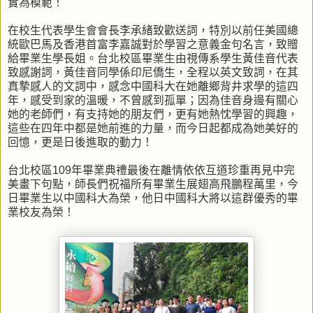
實為模範！
在校生代表學生會會長李承緒致歡送詞，特別以前任美國總
統歐巴馬及香港首富李嘉誠對於學習之意義金句名言，致贈
給畢業生學長姐。台北校區畢業生由視傳系學生黃佳音代表
致感謝詞，黃佳音同學係印尼僑生，全程以英文致詞，在其
真摯感人的文詞中，感念中國科大在她離鄉背井求學的這四
年，感受到家的溫暖，不曾感到孤單；因為佳音身邊有關心
她的老師們，有支持她的朋友們，更有她熱忱學習的興趣，
這些在四年中都是她前進的力量，而今日起都成為她美好的
回憶，更是日後進取的動力！
台北校區109年畢業典禮最後在離情依依互道珍重再見中完
美畫下句點，師長們祝福所有畢業生展翅高飛鵬程萬里，今
日畢業生以中國科大為榮，他日中國科大將以這群優秀的畢
業校友為榮！