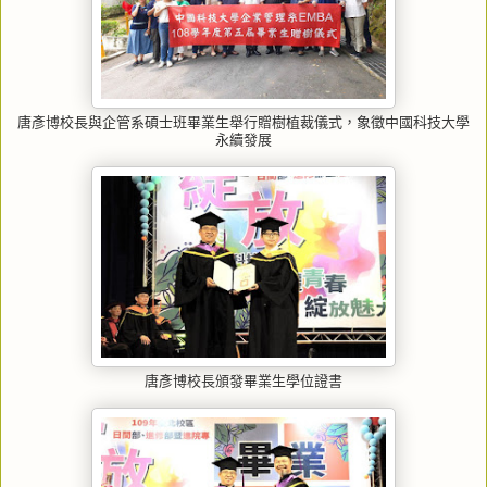
唐彥博校長與企管系碩士班畢業生舉行贈樹植裁儀式，象徵中國科技大學
永續發展
唐彥博校長頒發畢業生學位證書