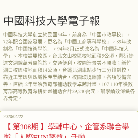
中國科技大學電子報
中國科技大學創立於民國54年，前身為「中國市政專校」，
72年配合國家發展，更名為「中國工商專科學校」，89年改
制為「中國技術學院」，94年8月正式改名為「中國科技大
學」。本校設雙校區，台北文山校區校地面積5公頃，鄰近捷
運文湖線萬芳醫院站，交通便利，校園造景美不勝收；新竹
湖口校區校地面積14公頃，台鐵北湖車站步行三分鐘到校，
靠近工業區與區域性產業結合，校園環境幽雅，各項設備完
善。連續12年榮獲教育部補助教學卓越計畫，107-110年獲教
育部高等教育深耕計畫補助合計29,240萬元，辦學績效深獲各
界肯定。
2020/04/22
【 第308期 】學輔中心、企管系聯合舉
辦「人際FUN輕鬆」活動