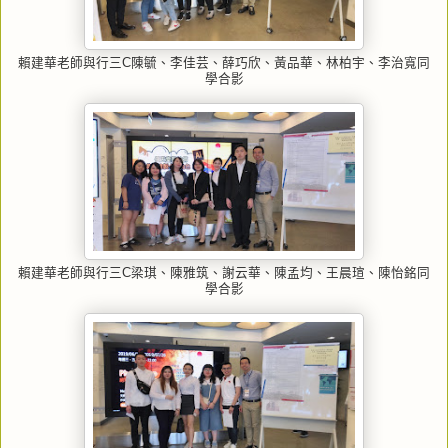
賴建華老師與行三C陳毓、李佳芸、薛巧欣、黃品華、林柏宇、李治寬同
學合影
賴建華老師與行三C梁琪、陳雅筑、謝云華、陳孟均、王晨瑄、陳怡銘同
學合影