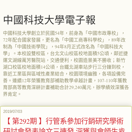
中國科技大學電子報
中國科技大學創立於民國54年，前身為「中國市政專校」，
72年配合國家發展，更名為「中國工商專科學校」，89年改
制為「中國技術學院」，94年8月正式改名為「中國科技大
學」。本校設雙校區，台北文山校區校地面積5公頃，鄰近捷
運文湖線萬芳醫院站，交通便利，校園造景美不勝收；新竹
湖口校區校地面積14公頃，台鐵北湖車站步行三分鐘到校，
靠近工業區與區域性產業結合，校園環境幽雅，各項設備完
善。連續12年榮獲教育部補助教學卓越計畫，107-110年獲教
育部高等教育深耕計畫補助合計29,240萬元，辦學績效深獲各
界肯定。
2019/07/03
【 第292期 】行管系參加行銷研究學術
研討會發表論文三連發 深獲與會師生肯