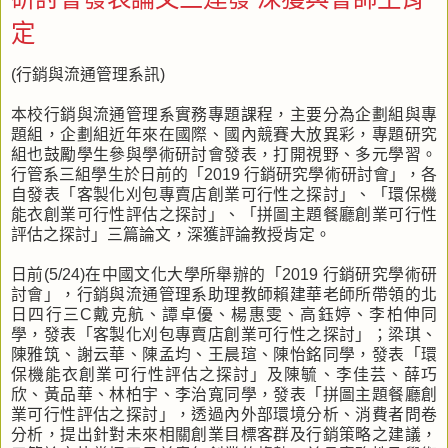
定
(行銷與流通管理系訊)
本校行銷與流通管理系實務專題課程，主要分為企劃組與專
題組，企劃組近年來在國際、國內競賽大放異彩，專題研究
組也鼓勵學生參與學術研討會發表，打開視野、多元學習。
行管系三組學生於日前的「2019 行銷研究學術研討會」，各
自發表「客製化刈包專賣店創業可行性之探討」、「環保機
能衣創業可行性評估之探討」、「拼圖主題餐廳創業可行性
評估之探討」三篇論文，深獲評論教授肯定。
日前(5/24)在中國文化大學所舉辦的「2019 行銷研究學術研
討會」，行銷與流通管理系助理教師賴建華老師所帶領的北
日四行三C戴克航、譚卓優、楊惠雯、高鈺婷、李柏伸同
學，發表「客製化刈包專賣店創業可行性之探討」；梁琪、
陳雅筑、謝云華、陳孟均、王晨瑄、陳怡銘同學，發表「環
保機能衣創業可行性評估之探討」及陳毓、李佳芸、薛巧
欣、黃品華、林柏宇、李治寬同學，發表「拼圖主題餐廳創
業可行性評估之探討」，透過內外部環境分析、消費者問卷
分析，提出針對未來相關創業目標客群及行銷策略之建議，