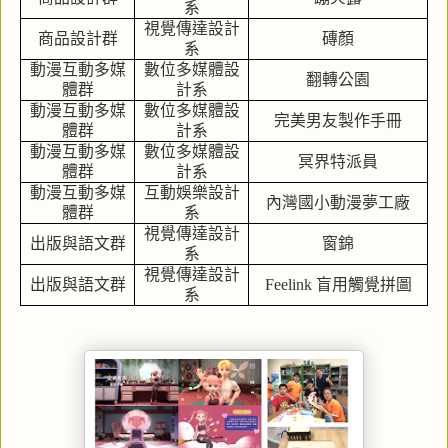
系
視覺傳達設計
商品設計群
磚顏
系
動漫互動多媒
數位多媒體設
翻轉公園
體群
計系
動漫互動多媒
數位多媒體設
完美男友製作手冊
體群
計系
動漫互動多媒
數位多媒體設
冥界特派員
體群
計系
動漫互動多媒
互動娛樂設計
內灣國小動漫夢工廠
體群
系
視覺傳達設計
出版與語文群
窗錦
系
視覺傳達設計
出版與語文群
Feelink
盲用觸覺拼圖
系