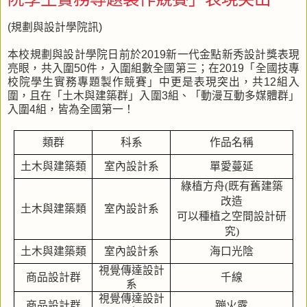
(規劃與設計學院訊)
本校規劃與設計學院日前於2019新一代金點新秀設計獎表現
亮眼，共入圍50件，入圍組數全國第三；在2019「全國技專
校院學生實務專題製作競賽」中更是表現突出，共12組入
圍，且在「土木與建築群」入圍3組、「動漫互動多媒體群」
入圍4組，皆為全國第一！
類群
科系
作品名稱
土木與建築類
室內設計系
單愛蔓延
綠植方舟
(
既有舊建築
改造
土木與建築類
室內設計系
可以種植之空間設計研
究
)
土木與建築類
室內設計系
海口光陰
視覺傳達設計
商品設計群
千線
系
視覺傳達設計
商品設計群
蹦火露