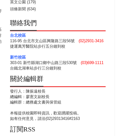
英文公園
(179)
頭條新聞
(634)
羿
聯絡我們
高
對
台北校區
116-95 台北市文山區興隆路三段56號
(02)2931-3416
的
捷運萬芳醫院站步行五分鐘到校
新竹校區
303-01 新竹縣湖口鄉中山路三段530號
(03)699-1111
台鐵北湖車站步行三分鐘到校
關於編輯群
發行人：陳振遠校長
總編輯：廖憲文副校長
編輯群：總務處文書與保管組
本報提供校園即時資訊，歡迎踴躍投稿。
如有任何意見，請洽(02)29313416#2163
訂閱RSS