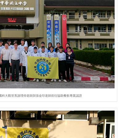
國科大觀管系謝理仰老師與張金印老師前往協助餐飲專業認證