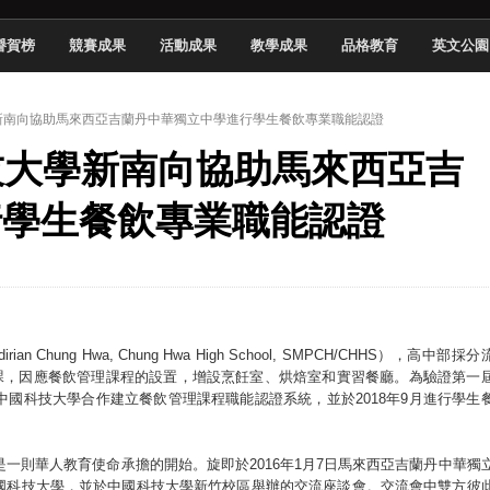
頓國際影展最高榮譽白金獎
譽賀榜
競賽成果
活動成果
教學成果
品格教育
英文公園
新創遊戲抱回金點新秀獎
全國實務專題競賽第一名
大學新南向協助馬來西亞吉蘭丹中華獨立中學進行學生餐飲專業職能認證
 2026 TSID 提出具體舊建築再利用提案
科技大學新南向協助馬來西亞吉
於技專校院電腦動畫競賽嶄露頭角
中國科大雙校區學生會全國賽勇奪佳績
行學生餐飲專業職能認證
新竹畢典青銀共學、逐夢啟航
聲」與「Wwise」雙認證
an Chung Hwa, Chung Hwa High School, SMPCH/CHHS），高中部採分
開課，因應餐飲管理課程的設置，增設烹飪室、烘焙室和實習餐廳。為驗證第一
國科技大學合作建立餐飲管理課程職能認證系統，並於2018年9月進行學生
是一則華人教育使命承擔的開始。旋即於2016年1月7日馬來西亞吉蘭丹中華獨
國科技大學，並於中國科技大學新竹校區舉辦的交流座談會。交流會中雙方彼