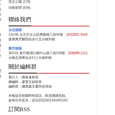
英文公園
(179)
立
頭條新聞
(634)
西
新
聯絡我們
深
台北校區
116-95 台北市文山區興隆路三段56號
(02)2931-3416
華
捷運萬芳醫院站步行五分鐘到校
規
藉
新竹校區
三
303-01 新竹縣湖口鄉中山路三段530號
(03)699-1111
希
台鐵北湖車站步行三分鐘到校
關於編輯群
豐
校
發行人：陳振遠校長
總編輯：廖憲文副校長
編輯群：總務處文書與保管組
本報提供校園即時資訊，歡迎踴躍投稿。
如有任何意見，請洽(02)29313416#2163
訂閱RSS