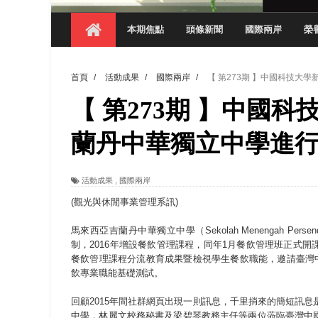
【 第404期 】影視系榮獲59屆美國休士
本期焦點
頭條新聞
國際兩岸
榮
【 第404期 】你抓得到我嗎？數媒系VR
【 第404期 】數媒系《光影潛歷史》榮獲
首頁
/
活動成果
/
國際兩岸
/
【 第273期 】中國科技
【 第404期 】探索空間設計解方 室設系學子於
【 第273期 】中國
【 第404期 】從創意到實踐 數媒系學生
【 第404期 】以品格奠基、用領導領航：
蘭丹中華獨立中學進
【 第404期 】此夏，向未來！ 中國科大
活動成果
,
國際兩岸
領航AI創先例！ 數媒系錄音室獲「杜比全景
(觀光與休閒事業管理系訊)
馬來西亞吉蘭丹中華獨立中學（Sekolah Menengah Persendiri
制，2016年增設餐飲管理課程，同年1月餐飲管理班正式
餐飲管理課程分流教育成果暨檢視學生餐飲職能，邀請臺灣中
飲專業職能基礎測試。
回顧2015年間社群網頁出現一則訊息，千里捎來的簡短訊息
中學，林麗文校務秘書及梁碧琴教務主任等兩位蒞臨臺灣中