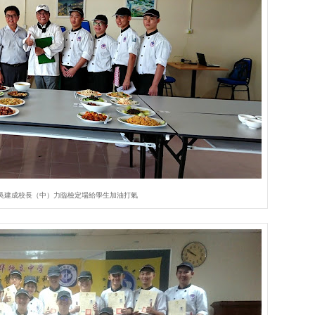
吳建成校長（中）力臨檢定場給學生加油打氣