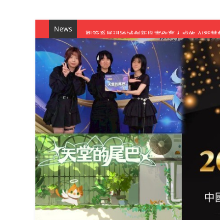
News
觀管系展現跨域創新與實作育人成效 AI智
學務處舉辦「董事長『聊』心室」 上官董事
成人之美成就學生夢想 菁英學程陪伴財金系
金曲陣容強勢進駐！中國科大原民音樂成果展
數媒系《天堂的尾巴》、《礦影》勇奪台灣
師生攜手磨練一個月！觀管系榮獲天籟盃全
一銀彭仁主中國科大開講 解密AI時代的金
通識教育中心主辦「114學年度AI英文自我
數據後的溫度：財金系傑出校友共議「人文
森城建設股份有限公司捐贈 嘉惠行管系莘莘
產學合作新里程！財金系師生參訪中租控股 
英文公園 315期