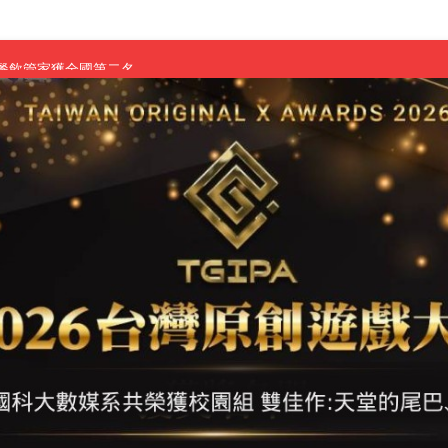
慧餐飲管家獲全國第二名
長與青年學子溫馨對談 傳遞品格與智慧力量
學生蛻變成金融新星
 燃爆傳統與現代
原創遊戲大賞雙佳作
國大專廣播詞競賽英文組佳作
融轉型與數位正義
介紹比賽」成績出爐
素養」 點亮智慧金融時代的跨域新局
學子
探索金融實習優勢