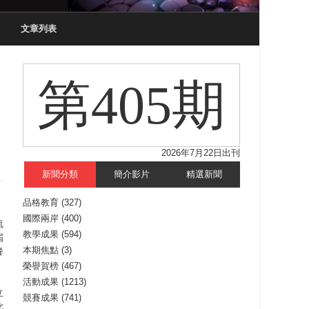
文章列表
第405期
2026年7月22日出刊
新聞分類
簡介影片
精選新聞
品格教育
(327)
國際兩岸
(400)
流
教學成果
(594)
屆
本期焦點
(3)
餐
榮譽賀榜
(467)
活動成果
(1213)
立
競賽成果
(741)
此