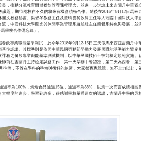
校長，推動分流教育開辦餐飲管理課程理念。並進一步討論未來吉蘭丹中華獨
議題，期待兩校在不久的將來有機會積極合作。隨後在2016年9月12日馬來
林麗文校務秘書、梁碧琴教務主任及董晴雲餐飲科主任等人蒞臨中國科技大學
交流，中國科技大學觀光與休閒事業管理系羅旭壯主任簡報系特色與發展，並
台馬學校合作備忘錄」。
飲專業職能基準測試，於今年2018年9月12-15日三天假馬來西亞吉蘭丹中
能基準認證。其標準則是依照中華民國勞動部勞動力發展署職能基準能力鑒定
飲課程之餐飲專業職能基準測試機制，以中華民國技術士技能檢定規範實施。
老師前往吉蘭丹主持檢定試務工作，第一天舉辦中餐認證，第二天為西餐，第
多月準備，不管在學科的準備與術科的練習，大家都戰戰競競，無不全力以赴，
通過率為100%，烘焙食品通過15位，通過率為88%，以第一次而言成績相當
有大幅度的進步，學習到許多，很感謝學校舉辦這次的認證，吉蘭丹中學的吳