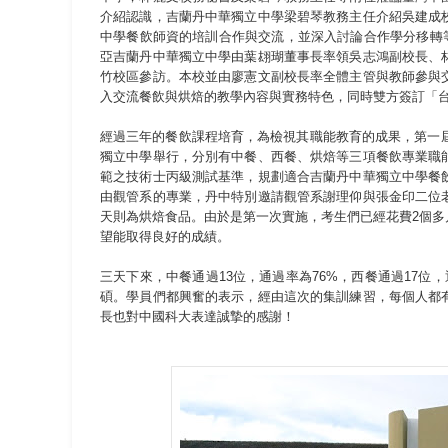
介紹認識，吉蘭丹中華獨立中學梁碧琴教務主任介紹吳建成
中學餐飲師資的培訓合作與交流，並深入討論合作學分移轉等
亞吉蘭丹中華獨立中學由葉翃瑚董事長率領吳志鴻副校長、
竹校區參訪。本校並由廖憲文副校長率全體主管與教師參與
入交流餐飲與烘焙的教學內容與實務特色，同時雙方簽訂「
經過三年的餐飲課程培育，為檢視其職能教育的成果，第一屆餐
獨立中學舉行，分別有中餐、西餐、烘焙等三項餐飲專業職
範之技術士丙級測試基準，規劃適合吉蘭丹中華獨立中學餐
由觀管系的專業，丹中特別邀請觀管系謝理仰與張金印二位
天則為烘焙食品。由於是第一次實施，考生們已經花費2個
望能取得良好的成績。
三天下來，中餐通過13位，通過率為76%，西餐通過17位，
碩。學員們都興奮的表示，經由這次的集訓練習，每個人都
長也對中國科大表達誠摯的感謝！