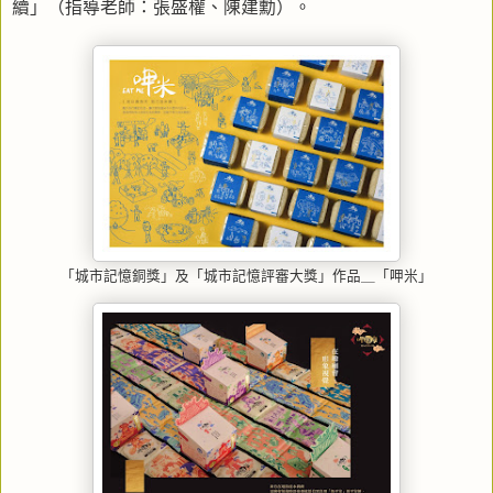
續」（指導老師：張盛權、陳建勳）。
「城市記憶銅獎」及「城市記憶評審大獎」作品＿「呷米」