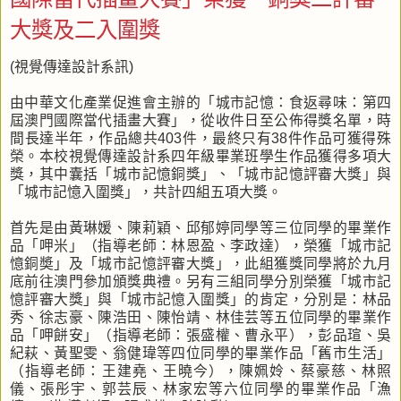
大獎及二入圍獎
(視覺傳達設計系訊)
由中華文化產業促進會主辦的「城市記憶：食返尋味：第四
屆澳門國際當代插畫大賽」，從收件日至公佈得獎名單，時
間長達半年，作品總共403件，最終只有38件作品可獲得殊
榮。本校視覺傳達設計系四年級畢業班學生作品獲得多項大
獎，其中囊括「城市記憶銅獎」、「城市記憶評審大獎」與
「城市記憶入圍獎」，共計四組五項大獎。
首先是由黃琳媛、陳莉穎、邱郁婷同學等三位同學的畢業作
品「呷米」（指導老師：林恩盈、李政達），榮獲「城市記
憶銅奬」及「城市記憶評審大獎」，此組獲獎同學將於九月
底前往澳門參加頒獎典禮。另有三組同學分別榮獲「城市記
憶評審大獎」與「城市記憶入圍獎」的肯定，分別是：林品
秀、徐志豪、陳浩田、陳怡靖、林佳芸等五位同學的畢業作
品「呷餅安」（指導老師：張盛權、曹永平），彭品瑄、吳
紀萩、黃聖雯、翁健瑋等四位同學的畢業作品「舊市生活」
（指導老師：王建堯、王曉今），陳姵姈、蔡豪慈、林照
儀、張彤宇、郭芸辰、林家宏等六位同學的畢業作品「漁