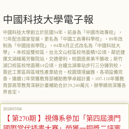
中國科技大學電子報
中國科技大學創立於民國54年，前身為「中國市政專校」，
72年配合國家發展，更名為「中國工商專科學校」，89年改
制為「中國技術學院」，94年8月正式改名為「中國科技大
學」。本校設雙校區，台北文山校區校地面積5公頃，鄰近捷
運文湖線萬芳醫院站，交通便利，校園造景美不勝收；新竹
湖口校區校地面積14公頃，台鐵北湖車站步行三分鐘到校，
靠近工業區與區域性產業結合，校園環境幽雅，各項設備完
善。連續12年榮獲教育部補助教學卓越計畫，107-110年獲教
育部高等教育深耕計畫補助合計29,240萬元，辦學績效深獲各
界肯定。
2018/07/04
【 第270期 】視傳系參加「第四屆澳門
國際當代插畫大賽」榮獲一銅獎二評審