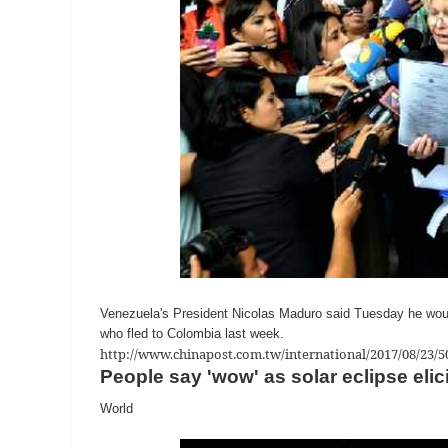
Venezuela's President Nicolas Maduro said Tuesday he would 
who fled to Colombia last week.
http://www.chinapost.com.tw/international/2017/08/23/
People say 'wow' as solar eclipse eli
World