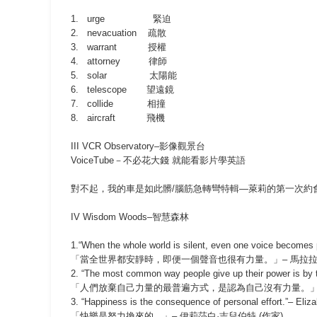
1. urge
緊迫
2. nevacuation
疏散
3. warrant
授權
4. attorney
律師
5. solar
太陽能
6. telescope
望遠鏡
7. collide
相撞
8. aircraft
飛機
III VCR Observatory–
影像觀景台
VoiceTube
－不必花大錢
就能看影片學英語
對不起，我的車是如此髒
/
腦筋急轉彎特輯
—
萊莉的第一次約
I
V Wisdom Woods–
智慧森林
1.“When the whole world is silent, even one voice becomes 
「當全世界都安靜時，即便一個聲音也很有力量。」
–
馬拉
2. “The most common way people give up their power is by th
「人們放棄自己力量的最普遍方式，是認為自己沒有力量。
3. “Happiness is the consequence of personal effort.”– Elizab
「快樂是努力換來的。」
–
伊莉莎白
·
吉兒伯特
(
作家
)