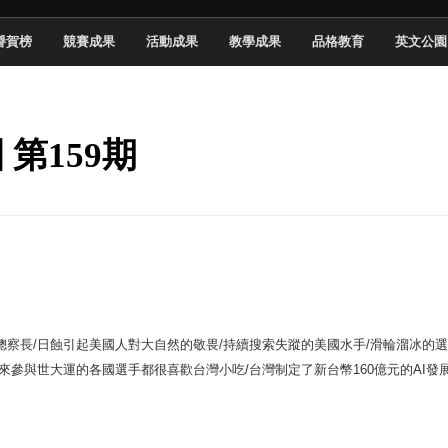
頓國際影展最高榮譽白金獎
譽賀榜
競賽成果
活動成果
教學成果
品格教育
英文公園
新創遊戲抱回金點新秀獎
全國實務專題競賽第一名
 2026 TSID 提出具體舊建築再利用提案
 第159期
於技專校院電腦動畫競賽嶄露頭角
中國科大雙校區學生會全國賽勇奪佳績
新竹畢典青銀共學、逐夢啟航
聲」與「Wwise」雙認證
總察長
/
日蝕引起美國人對大自然的敬畏
/
持續搜索失蹤的美國水手
/
滑輪溜冰的選
來參與世大運的各國選手都很喜歡台灣小吃
/
台灣制定了新台幣
160
億元的
AI
發