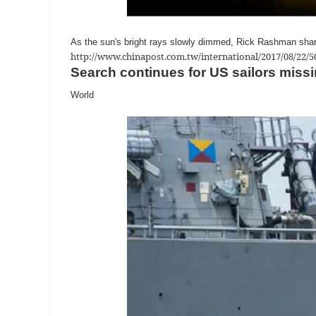
As the sun's bright rays slowly dimmed, Rick Rashman share
http://www.chinapost.com.tw/international/2017/08/22/
Search continues for US sailors missin
World