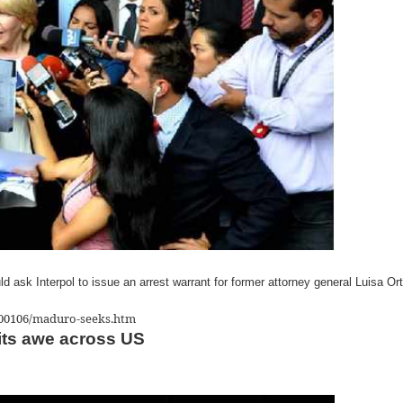
ask Interpol to issue an arrest warrant for former attorney general Luisa Or
500106/maduro-seeks.htm
cits awe across US