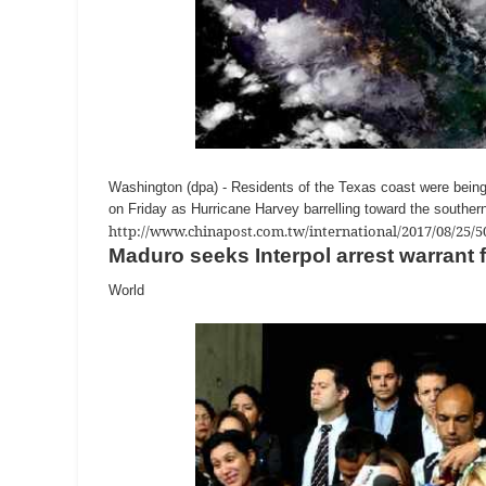
Washington (dpa) - Residents of the Texas coast were being
on Friday as Hurricane Harvey barrelling toward the souther
http://www.chinapost.com.tw/international/2017/08/25/5
Maduro seeks Interpol arrest warrant 
World