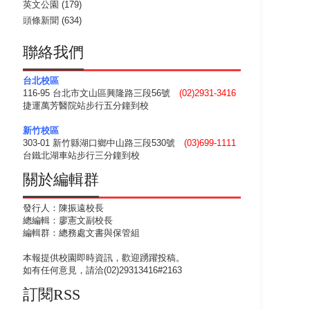
英文公園
(179)
頭條新聞
(634)
聯絡我們
台北校區
116-95 台北市文山區興隆路三段56號
(02)2931-3416
捷運萬芳醫院站步行五分鐘到校
新竹校區
303-01 新竹縣湖口鄉中山路三段530號
(03)699-1111
台鐵北湖車站步行三分鐘到校
關於編輯群
發行人：陳振遠校長
總編輯：廖憲文副校長
編輯群：總務處文書與保管組
本報提供校園即時資訊，歡迎踴躍投稿。
如有任何意見，請洽(02)29313416#2163
訂閱RSS