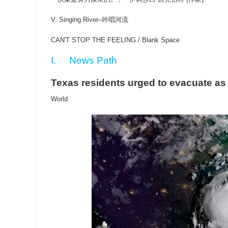
V. Singing River–
吟唱河流
CAN'T STOP THE FEELING / Blank Space
I.
News Path
Texas residents urged to evacuate as
World