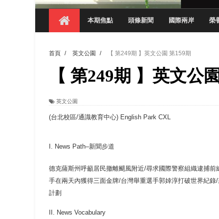
【 第404期 】影視系榮獲59屆美國休士
本期焦點
頭條新聞
國際兩岸
榮
【 第404期 】你抓得到我嗎？數媒系VR
【 第404期 】數媒系《光影潛歷史》榮獲
首頁
/
英文公園
/
【 第249期 】英文公園 第159期
【 第404期 】探索空間設計解方 室設系學子於
【 第249期 】英文公園
【 第404期 】從創意到實踐 數媒系學生
【 第404期 】以品格奠基、用領導領航：
英文公園
【 第404期 】此夏，向未來！ 中國科大
(
台北校區
/
通識教育中心
) English Park CXL
領航AI創先例！ 數媒系錄音室獲「杜比全景
I. News Path–
新聞步道
德克薩斯州呼籲居民撤離颶風附近
/
尋求國際警察組織逮捕前
手在兩天內獲得三面金牌
/
台灣舉重選手郭婞淳打破世界紀錄
/
計劃
II. News Vocabulary