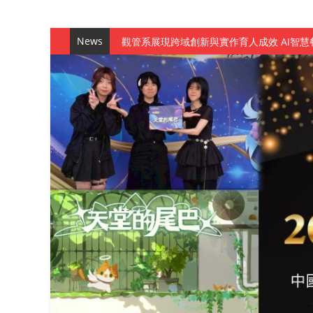
News
觀管系展現跨域創新與實作育人成效 AI智
學務處舉辦「董事長『聊』心室」 上官董事
成人之美成就學生夢想 菁英學程陪伴財金系
金曲陣容強勢進駐！中國科大原民音樂成果展
數媒系《天堂的尾巴》、《礦影》勇奪台灣
師生攜手磨練一個月！觀管系榮獲天籟盃全
一銀彭仁主中國科大開講 解密AI時代的金
通識教育中心主辦「114學年度AI英文自我
數據後的溫度：財金系傑出校友共議「人文
森城建設股份有限公司捐贈 嘉惠行管系莘莘
產學合作新里程！財金系師生參訪中租控股 
英文公園 315期