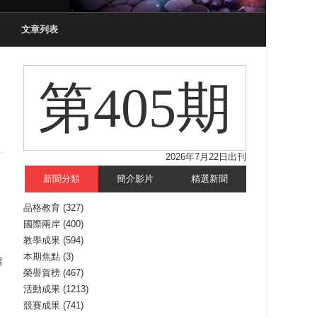
文章列表
第405期
2026年7月22日出刊
新聞分類
簡介影片
精選新聞
品格教育
(327)
國際兩岸
(400)
教學成果
(594)
本期焦點
(3)
展
榮譽賀榜
(467)
活動成果
(1213)
競賽成果
(741)