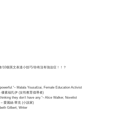
會
/10
個英文表達小技巧
/
你有沒有強迫症！！？
powerful.”– Malala Yousafzai, Female Education Activist
拉
·
優素福扎伊
(
女性教育倡導者
)
inking they don’t have any.”– Alice Walker, Novelist
」
–
愛麗絲
·
華克
(
小說家
)
eth Gilbert, Writer