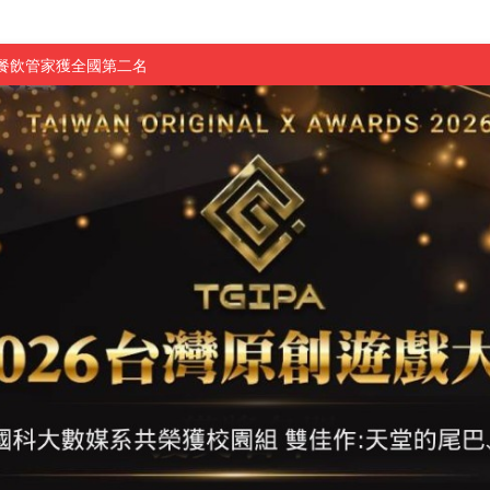
慧餐飲管家獲全國第二名
長與青年學子溫馨對談 傳遞品格與智慧力量
學生蛻變成金融新星
 燃爆傳統與現代
原創遊戲大賞雙佳作
國大專廣播詞競賽英文組佳作
融轉型與數位正義
介紹比賽」成績出爐
素養」 點亮智慧金融時代的跨域新局
學子
探索金融實習優勢