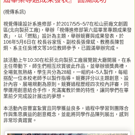
(視傳系訊)
視覺傳達設計系進修部，於2017/5/5~5/7在松山菸廠文創園
區(北向製菸工廠)，舉辦「視傳進修部第六屆畢業專題成果發
表」，以「燃點」設計為主題，舉辦競賽與成果發表，於
106年5月6日在 校長谷家恆、副校長張偉斌、教務長陳哲
炯、系主任吳博文等16位教師參予，已圓滿舉辦完成。
該活動上午10:30在松菸北向製菸工廠展覽館大廳開展，在系
主任帶動下，師生們相互欣賞彼此作品，並舉辦頒獎典禮，
全場氣氛熱絡，學生共分為28組，一組約4~5人製作，每組
搭配一位本校老師予以製作指導。競賽評分以主題創意、設
計內容、展場規劃為原則。競賽過程歷經四次校內評審，同
學運用創意結合手作，充滿寓教於樂的特性，讓同學們在畢
業前夕完成設計展出的夢想。
本活動內容豐富紮實且同學獲益良多，過程中學習到團隊合
作與集思廣益的創意概念，並能將同學作品陳列展出，感到
非常珍貴踏實。