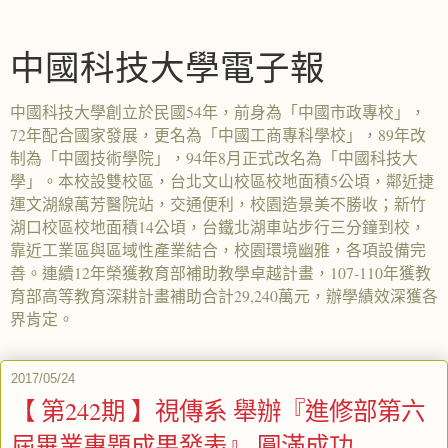
中國科技大學電子報
中國科技大學創立於民國54年，前身為「中國市政專校」，
72年配合國家發展，更名為「中國工商專科學校」，89年改
制為「中國技術學院」，94年8月正式改名為「中國科技大
學」。本校設雙校區，台北文山校區校地面積5公頃，鄰近捷
運文湖線萬芳醫院站，交通便利，校園造景美不勝收；新竹
湖口校區校地面積14公頃，台鐵北湖車站步行三分鐘到校，
靠近工業區與區域性產業結合，校園環境幽雅，各項設備完
善。連續12年榮獲教育部補助教學卓越計畫，107-110年獲教
育部高等教育深耕計畫補助合計29,240萬元，辦學績效深獲各
界肯定。
2017/05/24
【 第242期 】視傳系 舉辦『進修部第六
屆畢業專題成果發表』 圓滿成功