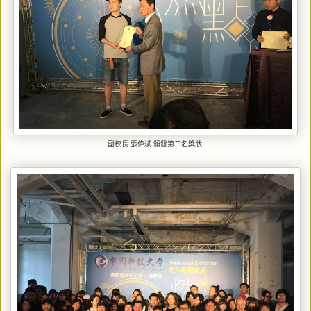
副校長 張偉斌 頒發第二名獎狀