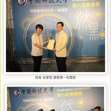
校長 谷家恆 頒發第一名獎狀