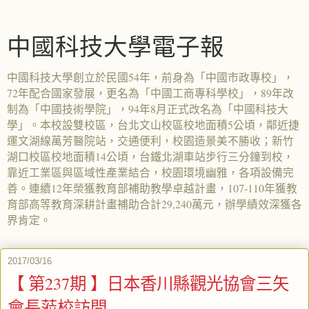
中國科技大學電子報
中國科技大學創立於民國54年，前身為「中國市政專校」，
72年配合國家發展，更名為「中國工商專科學校」，89年改
制為「中國技術學院」，94年8月正式改名為「中國科技大
學」。本校設雙校區，台北文山校區校地面積5公頃，鄰近捷
運文湖線萬芳醫院站，交通便利，校園造景美不勝收；新竹
湖口校區校地面積14公頃，台鐵北湖車站步行三分鐘到校，
靠近工業區與區域性產業結合，校園環境幽雅，各項設備完
善。連續12年榮獲教育部補助教學卓越計畫，107-110年獲教
育部高等教育深耕計畫補助合計29,240萬元，辦學績效深獲各
界肯定。
2017/03/16
【 第237期 】日本香川縣觀光協會三矢
會長蒞校訪問