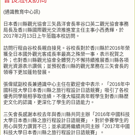
(通識教育中心訊)
日本香川縣觀光協會三矢昌洋會長率谷口英二觀光協會事務
局長及香川縣國際觀光交流推進室主任主事小西勇輝，於
2017年2月13日上午蒞臨本校訪問。
訪問行程由谷校長親自接見。谷校長對於香川縣於2016年榮
獲全日本國外觀光客成長率最高之殊榮一事，表示祝賀之
外；也對香川縣觀光協會全體努力不懈持續推展香川縣各項
觀光資源表示讚佩；並預祝香川縣的觀光業務在三矢會長的
領導下更加蓬勃發展。
張偉斌副校長兼通識中心主任在歡迎會中表示，「2016年中
國科技大學日本香川縣之旅行程設計日語競賽」吸引了各校
優秀同學競相爭取佳績，不僅大幅提高年輕學生對香川縣歷
史文化的認識，更深化了學生的日語能力。
三矢會長感謝本校去年與香川縣共同主辦「2016年中國科技
大學日本香川縣之旅行程設計日語競賽」，對於參賽學生的
用心與努力讚賞不已；並承諾將繼續共同主辦「2017年中國
科技大學日本香川縣之旅行程設計日語競賽」。