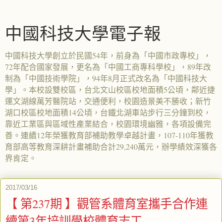
中國科技大學電子報
中國科技大學創立於民國54年，前身為「中國市政專校」，
72年配合國家發展，更名為「中國工商專科學校」，89年改
制為「中國技術學院」，94年8月正式改名為「中國科技大
學」。本校設雙校區，台北文山校區校地面積5公頃，鄰近捷
運文湖線萬芳醫院站，交通便利，校園造景美不勝收；新竹
湖口校區校地面積14公頃，台鐵北湖車站步行三分鐘到校，
靠近工業區與區域性產業結合，校園環境幽雅，各項設備完
善。連續12年榮獲教育部補助教學卓越計畫，107-110年獲教
育部高等教育深耕計畫補助合計29,240萬元，辦學績效深獲各
界肯定。
2017/03/16
【 第237期 】觀管系體育室攜手合作連
續第3年培訓學校體育志工