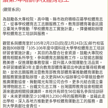
(觀管系訊)
為鼓勵各大專校院、高中職、縣市政府積極召募學校體育志
工，從事學校體育志工志願服務工作，教育部體育署委託國
立臺灣大學推動「學校體育志工實施計畫」，擇優補助辦理
學校體育志工培訓與服務。
觀管系與體育室於105年2月23日(四)至2月24日(五)新竹校區
啟我808辦理「105-106年度中國科技大學學校體育志工培訓
研習會實施計畫」，其目的為整合社會資源，鼓勵大專院校
體育相關系所學生，參與體育志願服務工作，以發揚志願服
務美德，促進運動事務發展，提升國人休閒運動生活品質。
本研習連續第3年主要向教育部體育署提出申請並獲得經費補
助，並依志願服務法暨教育部教育部體育署推動體育運動志
願服務實施要點辦理，此次更與MOU協辦單位中華競技疊杯
推廣運動協會、舞動陽光有限公司合作，更多元結合國立臺
灣博物館志工、台鐵文化志工隊、台灣國際教育協會相關資
源來邀請相關授課講師，本校共有師生56位報名參與培訓研
習，未來更規劃至少10場共3,230小時的服務時數，並藉此走
出學校，深入各地方推動更多學校體育運動志工的服務，盡
到大學貢獻社會責任。