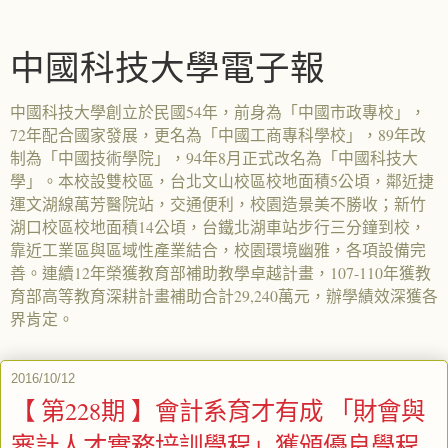
中國科技大學電子報
中國科技大學創立於民國54年，前身為「中國市政專校」，
72年配合國家發展，更名為「中國工商專科學校」，89年改
制為「中國技術學院」，94年8月正式改名為「中國科技大
學」。本校設雙校區，台北文山校區校地面積5公頃，鄰近捷
運文湖線萬芳醫院站，交通便利，校園造景美不勝收；新竹
湖口校區校地面積14公頃，台鐵北湖車站步行三分鐘到校，
靠近工業區與區域性產業結合，校園環境幽雅，各項設備完
善。連續12年榮獲教育部補助教學卓越計畫，107-110年獲教
育部高等教育深耕計畫補助合計29,240萬元，辦學績效深獲各
界肯定。
2016/10/12
【 第228期 】會計系育才有成 「財會與
審計人才實務培訓學程」獲頒優良學程