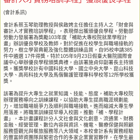
(會計系訊)
會計系蔡玉琴助理教授與侯啟娉主任擔任主持人之「財會與
審計人才實務培訓學程」，表現傑出獲頒優良學程。勞動部
勞動力發展署為獎勵103年度「補助大專校院就業學程計
畫」辦訓優良學校及教師，對於促進在校學生與職場接軌的
努力，樹立學習典範及強化整體訓練品質，自95校申請385
件中遴選 17件得獎，特於105年9月23日假臺大醫院國際會
議中心舉辦優良學程頒獎典禮，由該署施貞仰副署長主持頒
獎。獲獎學校計有中國科技大學、國立中央大學、崑山科技
大學、高苑科技大學及馬偕醫護管理專科學校等12所學校獲
獎。
該署為提升大專生之就業知識、技能、態度，補助大專校院
辦理實務導向之訓練課程，以協助大專生提高職涯規劃能
力，增加職場競爭力及順利與職場接軌。進而縮減大專生學
用落差，將職業訓練提早導入校園，推動「補、學程計
畫」，本計畫課程計分人文社會與文化創意、流通業、財務
金融、經營管理、數位內容與資訊、機電、醫療保健與照顧
服務暨觀光與餐旅服務等八大領域。本校會計系有實務經驗
的豐富師資團隊與緊密合作的多家企業實習夥伴，在學生最