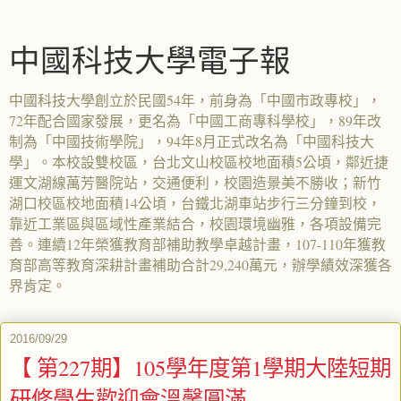
中國科技大學電子報
中國科技大學創立於民國54年，前身為「中國市政專校」，
72年配合國家發展，更名為「中國工商專科學校」，89年改
制為「中國技術學院」，94年8月正式改名為「中國科技大
學」。本校設雙校區，台北文山校區校地面積5公頃，鄰近捷
運文湖線萬芳醫院站，交通便利，校園造景美不勝收；新竹
湖口校區校地面積14公頃，台鐵北湖車站步行三分鐘到校，
靠近工業區與區域性產業結合，校園環境幽雅，各項設備完
善。連續12年榮獲教育部補助教學卓越計畫，107-110年獲教
育部高等教育深耕計畫補助合計29,240萬元，辦學績效深獲各
界肯定。
2016/09/29
【 第227期】105學年度第1學期大陸短期
研修學生歡迎會溫馨圓滿