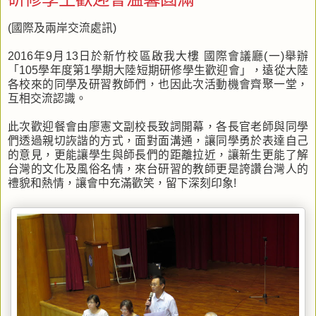
(國際及兩岸交流處訊)
2016年9月13日於新竹校區啟我大樓 國際會議廳(一)舉辦
「105學年度第1學期大陸短期研修學生歡迎會」，遠從大陸
各校來的同學及研習教師們，也因此次活動機會齊聚一堂，
互相交流認識。
此次歡迎餐會由廖憲文副校長致詞開幕，各長官老師與同學
們透過親切詼諧的方式，面對面溝通，讓同學勇於表達自己
的意見，更能讓學生與師長們的距離拉近，讓新生更能了解
台灣的文化及風俗名情，來台研習的教師更是誇讚台灣人的
禮貌和熱情，讓會中充滿歡笑，留下深刻印象!